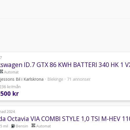
7
kswagen ID.7 GTX 86 KWH BATTERI 340 HK 1 V
Automat
essons Bil i Karlskrona
•
Blekinge
•
71 annonser
 236 kr/mån
 500 kr
nad 2024
da Octavia VIA COMBI STYLE 1,0 TSI M-HEV 11
5 mil
Bensin
Automat