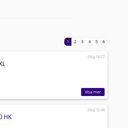
1
2
3
4
5
6
Idag 16:27
XL
Visa mer
Idag 12:48
0 HK