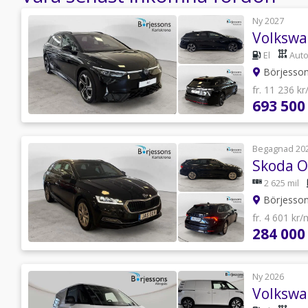
Ny 2027
El
Aut
Börjessons
fr. 11 236 k
693 500
Begagnad 20
2 625 mil
Börjessons
fr. 4 601 kr
284 000
Ny 2026