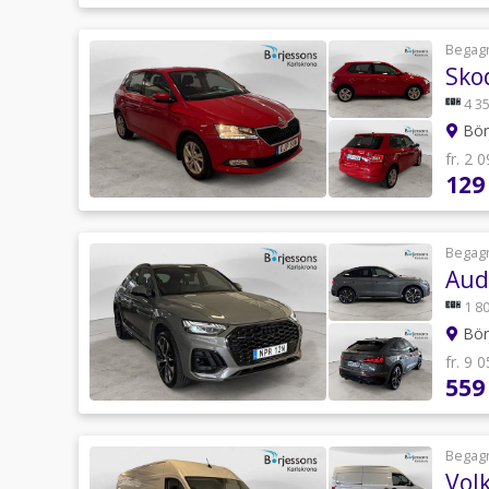
Begag
Skod
4 35
Börj
fr. 2 
129
Begag
Aud
1 80
Börj
fr. 9 
559
Begag
Vol