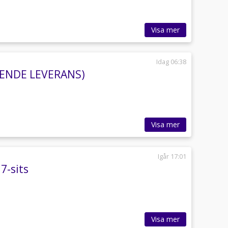
Visa mer
Idag 06:38
ÅENDE LEVERANS)
Visa mer
Igår 17:01
7-sits
Visa mer