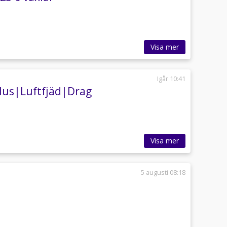
Visa mer
Igår 10:41
plus|Luftfjäd|Drag
Visa mer
5 augusti 08:18