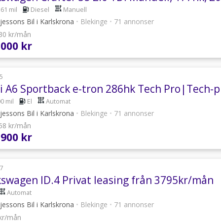
361 mil
Diesel
Manuell
essons Bil i Karlskrona
•
Blekinge
•
71 annonser
330 kr/mån
 000 kr
5
i A6 Sportback e-tron 286hk Tech Pro|Tech-
0 mil
El
Automat
essons Bil i Karlskrona
•
Blekinge
•
71 annonser
558 kr/mån
 900 kr
7
kswagen ID.4 Privat leasing från 3795kr/mån
Automat
essons Bil i Karlskrona
•
Blekinge
•
71 annonser
 kr/mån