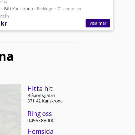
omat
 Bil i Karlskrona
•
Blekinge
•
71 annonser
r/mån
 kr
Visa mer
ona
Hitta hit
Blåportsgatan
371 42 Karlskrona
Ring oss
0455388000
Hemsida