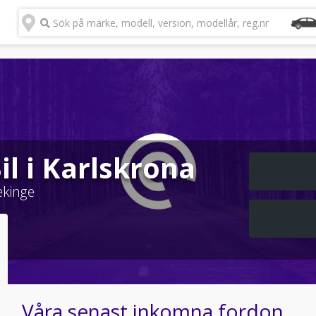
Sök på märke, modell, version, modellår, reg.nr
il i Karlskrona
ekinge
Våra senast inkomna fordon