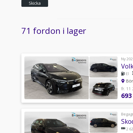
Skicka
71 fordon i lager
Ny 202
Vol
El
Börj
fr. 11
693
Begag
Sko
2 62