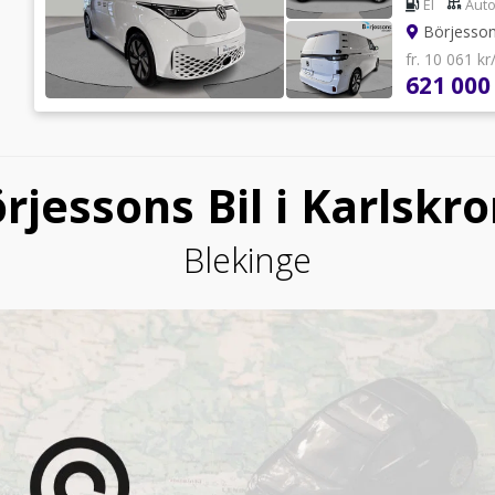
El
Aut
Börjessons
fr. 10 061 k
621 000
rjessons Bil i Karlskr
Blekinge