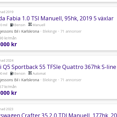
nad 2019
a Fabia 1.0 TSI Manuell, 95hk, 2019 5 växlar
0 mil
Bensin
Manuell
essons Bil i Karlskrona
•
Blekinge
•
71 annonser
090 kr/mån
 000 kr
nad 2024
i Q5 Sportback 55 TFSIe Quattro 367hk S-line
0 mil
Bensin
Automat
essons Bil i Karlskrona
•
Blekinge
•
71 annonser
057 kr/mån
 000 kr
nad 2023
kswagen Crafter 35 2.0 TDI Manuell, 177hk, 20