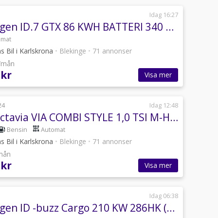
Idag 16:27
Volkswagen ID.7 GTX 86 KWH BATTERI 340 HK 1 VXL
omat
 Bil i Karlskrona
•
Blekinge
•
71 annonser
r/mån
 kr
Visa mer
24
Idag 12:48
Skoda Octavia VIA COMBI STYLE 1,0 TSI M-HEV 110 HK
Bensin
Automat
 Bil i Karlskrona
•
Blekinge
•
71 annonser
/mån
 kr
Visa mer
Idag 06:38
Volkswagen ID -buzz Cargo 210 KW 286HK (OMGÅENDE LEVERANS)