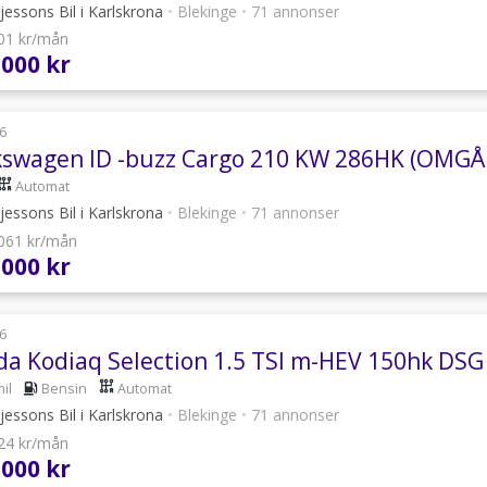
essons Bil i Karlskrona
•
Blekinge
•
71 annonser
601 kr/mån
 000 kr
6
kswagen ID -buzz Cargo 210 KW 286HK (OMG
Automat
essons Bil i Karlskrona
•
Blekinge
•
71 annonser
 061 kr/mån
 000 kr
6
da Kodiaq Selection 1.5 TSI m-HEV 150hk DSG 
il
Bensin
Automat
essons Bil i Karlskrona
•
Blekinge
•
71 annonser
724 kr/mån
 000 kr