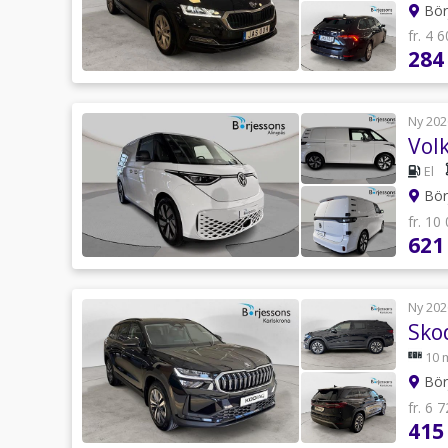
Börj
fr. 4 
284
Ny 202
Vol
El
Börj
fr. 10
621
Ny 202
Sko
10 m
Börj
fr. 6 
415