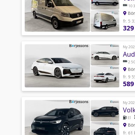
10 
Börj
fr. 5 
329
Ny 202
Aud
2 50
Börj
fr. 9 
589
Ny 202
Vol
El
Börj
fr. 61