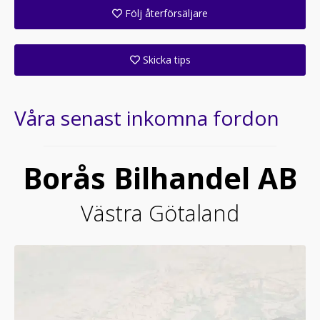
Följ återförsäljare
Få ett e-postmeddelande när denna återförsäljare lagt upp en eller flera nya annonser i sitt lager!
Skicka tips
Ange din väns e-postadress för att skicka ett tips om denna återförsäljare.
Våra senast inkomna fordon
Borås Bilhandel AB
Västra Götaland