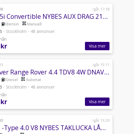
08
Igår 17:18
BMW 325i Convertible NYBES AUX DRAG 218HK
Bensin
Manuell
AB
•
Stockholm
•
48 annonser
/mån
 kr
Visa mer
11
Igår 15:11
Land Rover Range Rover 4.4 TDV8 4W DNAVI B-KAMERA NYBES DRAG 313HK
Diesel
Automat
AB
•
Stockholm
•
48 annonser
/mån
 kr
Visa mer
00
Igår 13:29
Jaguar S -Type 4.0 V8 NYBES TAKLUCKA LÅGAMILM-VÄRMARE 276HK