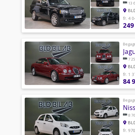
13 
BLD
fr. 4 
249
Begag
Jag
7 25
BLD
fr. 1 
84 
Begag
Nis
8 76
BLD
fr. 97