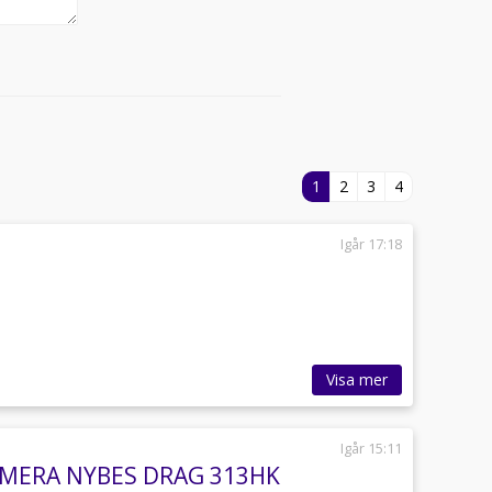
1
2
3
4
Igår 17:18
Visa mer
Igår 15:11
KAMERA NYBES DRAG 313HK