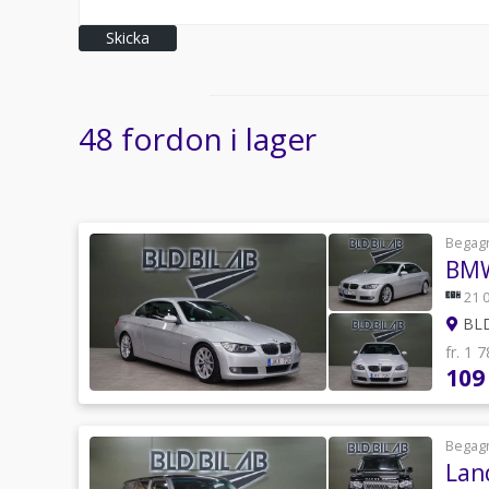
Skicka
48 fordon i lager
Begag
BMW
21 
BLD
fr. 1 
109
Begag
Lan