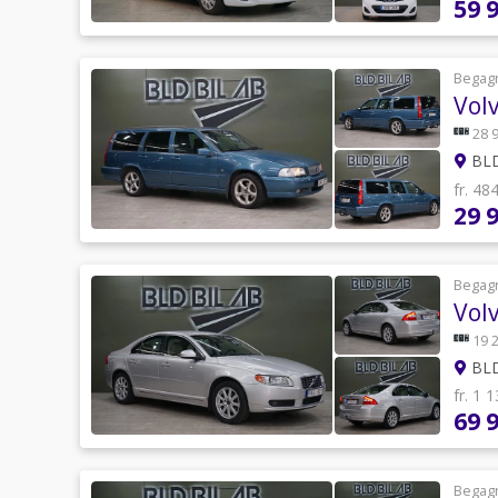
59 
Begag
Vol
28 
BLD
fr. 48
29 
Begag
Vol
19 
BLD
fr. 1 
69 
Begag