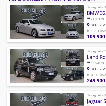
Begagnad 20
21 093 mil
BLD Bil 
fr. 1 781 kr
109 900
Begagnad 20
13 678 mil
BLD Bil 
fr. 4 049 kr
249 900
Begagnad 20