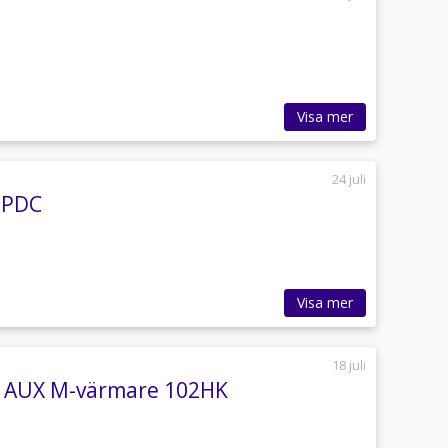
Visa mer
24 juli
 PDC
Visa mer
18 juli
ne AUX M-värmare 102HK