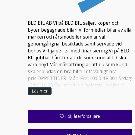
BLD BIL AB Vi på BLD BIL säljer, köper och
byter begagnade bilar! Vi förmedlar bilar av alla
märken och årsmodeller som är väl
genomgångna, besiktade samt servade vid
behov.Vi hjälper er med finansiering.Vi på BLD
BIL jobbar hårt för att du som kund alltid ska
vara nöjd. Vår målsättning är att du som kund
ska erbjudas en bra bil till ett väldigt bra
pris.ÖPPETTIDER: Mån-Fre: 10:00-18:00 Lördag:
11:00-16:00 Övrigt tid (ex. helgstid, kvällstid)
Läs mer
enligt överenskommelse. Ring oss för
tidsbokning,Vill du hålla koll på oss så finns vi
på Appstore! Besökadres: Hantverkarvägen 22
13644 Handen Välkommna in!
Följ återförsäljare
Få ett e-postmeddelande när denna återförsäljare lagt upp en eller flera nya annonser i sitt lager!
Följ alla anläggningar inom denna företagsgrupp (1 st)