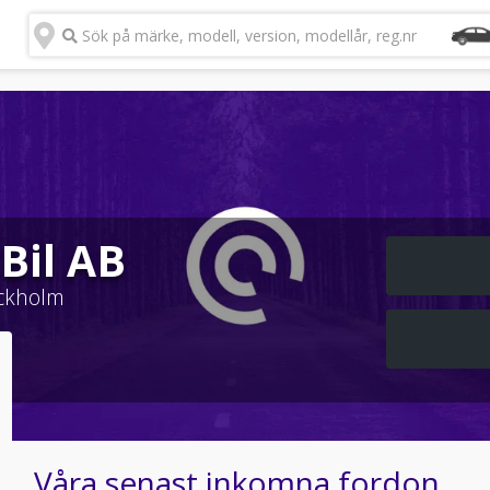
Sök på märke, modell, version, modellår, reg.nr
Bil AB
ckholm
Våra senast inkomna fordon