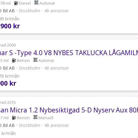
678 mil
Diesel
Automat
 Bil AB
•
Stockholm
•
48 annonser
049 kr/mån
 900 kr
nad 2000
uar S -Type 4.0 V8 NYBES TAKLUCKA LÅGAM
5 mil
Bensin
Automat
 Bil AB
•
Stockholm
•
48 annonser
376 kr/mån
900 kr
nad 2015
san Micra 1.2 Nybesiktigad 5-D Nyserv Aux 80
7 mil
Bensin
Manuell
 Bil AB
•
Stockholm
•
48 annonser
0 kr/mån