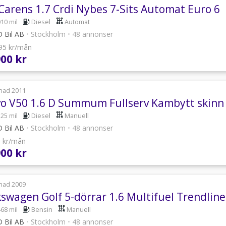
 Carens 1.7 Crdi Nybes 7-Sits Automat Euro 6
010 mil
Diesel
Automat
 Bil AB
•
Stockholm
•
48 annonser
295 kr/mån
900 kr
nad 2011
vo V50 1.6 D Summum Fullserv Kambytt skinn
525 mil
Diesel
Manuell
 Bil AB
•
Stockholm
•
48 annonser
9 kr/mån
900 kr
nad 2009
kswagen Golf 5-dörrar 1.6 Multifuel Trendli
468 mil
Bensin
Manuell
 Bil AB
•
Stockholm
•
48 annonser