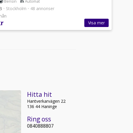
Bensin
Automat
AB
•
Stockholm
•
48 annonser
/mån
kr
Visa mer
Hitta hit
Hantverkarvägen 22
136 44 Haninge
Ring oss
0840888807