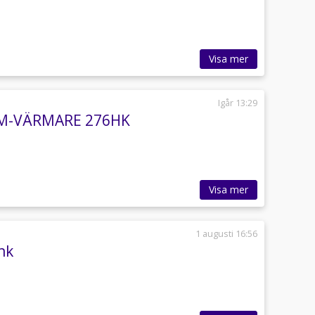
Visa mer
Igår 13:29
ILM-VÄRMARE 276HK
Visa mer
1 augusti 16:56
hk