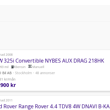
nad 2008
 325i Convertible NYBES AUX DRAG 218HK
093 mil
Bensin
Manuell
 Bil AB
•
Stockholm
•
48 annonser
781 kr/mån
 900 kr
nad 2011
d Rover Range Rover 4.4 TDV8 4W DNAVI B-