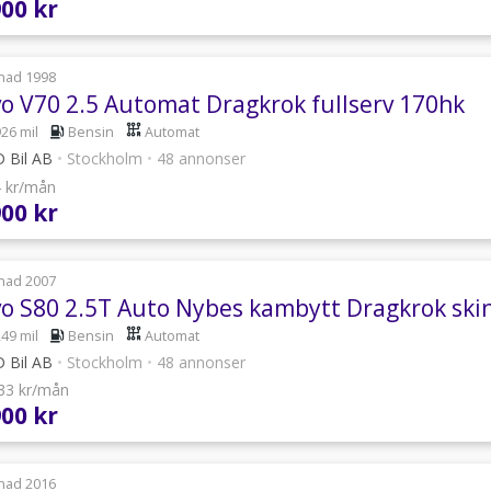
900 kr
nad 1998
vo V70 2.5 Automat Dragkrok fullserv 170hk
926 mil
Bensin
Automat
 Bil AB
•
Stockholm
•
48 annonser
4 kr/mån
900 kr
nad 2007
vo S80 2.5T Auto Nybes kambytt Dragkrok ski
249 mil
Bensin
Automat
 Bil AB
•
Stockholm
•
48 annonser
133 kr/mån
900 kr
nad 2016