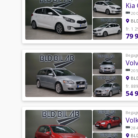
Kia
20 
BLD
fr. 1 
79 
Begag
Vol
20 
BLD
fr. 88
54 
Begag
Vol
28 
BLD