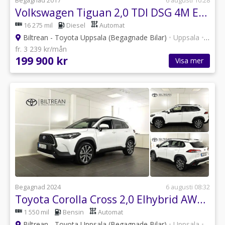
Begagnad 2017
6 augusti 10:28
Volkswagen Tiguan 2,0 TDI DSG 4M Executive Panorama Drag Värmare Cockpit
16 275 mil
Diesel
Automat
Biltrean - Toyota Uppsala (Begagnade Bilar)
•
Uppsala
•
101 a
fr. 3 239 kr/mån
199 900 kr
Visa mer
Begagnad 2024
6 augusti 08:32
Toyota Corolla Cross 2,0 Elhybrid AWD Style Pluspaket
1 550 mil
Bensin
Automat
Biltrean - Toyota Uppsala (Begagnade Bilar)
•
Uppsala
•
101 a