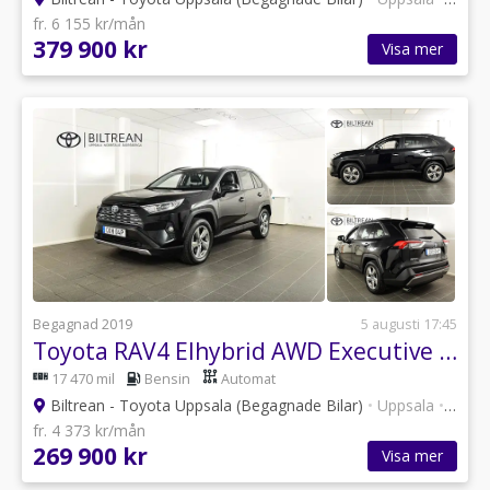
fr. 6 155 kr/mån
379 900 kr
Visa mer
Begagnad 2019
5 augusti 17:45
Toyota RAV4 Elhybrid AWD Executive Premium Drag 360-kamera JBL
17 470 mil
Bensin
Automat
Biltrean - Toyota Uppsala (Begagnade Bilar)
•
Uppsala
•
101 a
fr. 4 373 kr/mån
269 900 kr
Visa mer