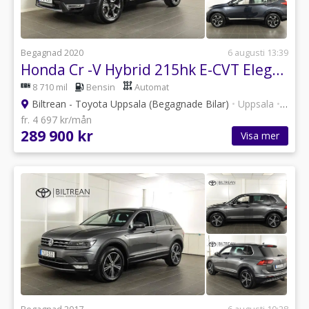
Begagnad 2020
6 augusti 13:39
Honda Cr -V Hybrid 215hk E-CVT Elegance AWD Navi Keyless Backkamera
8 710 mil
Bensin
Automat
Biltrean - Toyota Uppsala (Begagnade Bilar)
•
Uppsala
•
101 a
fr. 4 697 kr/mån
289 900 kr
Visa mer