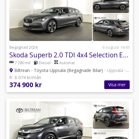
Begagnad 2024
6 augusti 14:43
Skoda Superb 2.0 TDI 4x4 Selection Explore Panorama Drag Värmare
7 280 mil
Diesel
Automat
Biltrean - Toyota Uppsala (Begagnade Bilar)
•
Uppsala
•
101 a
fr. 6 074 kr/mån
374 900 kr
Visa mer