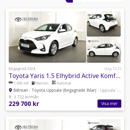
Begagnad 2024
Idag 12:23
Toyota Yaris 1.5 Elhybrid Active Komfortpaket Kamera Rattvärme
1 005 mil
Bensin
Automat
Biltrean - Toyota Uppsala (Begagnade Bilar)
•
Uppsala
•
101 a
fr. 3 722 kr/mån
229 700 kr
Visa mer