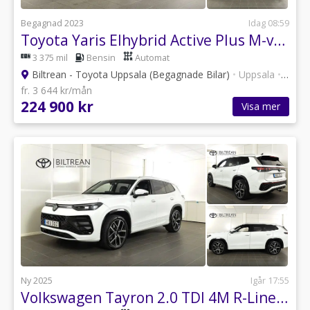
Begagnad 2023
Idag 08:59
Toyota Yaris Elhybrid Active Plus M-värm Backkamera
3 375 mil
Bensin
Automat
Biltrean - Toyota Uppsala (Begagnade Bilar)
•
Uppsala
•
101 a
fr. 3 644 kr/mån
224 900 kr
Visa mer
Ny 2025
Igår 17:55
Volkswagen Tayron 2.0 TDI 4M R-Line 7-Sits Pano Drag Värmare Skinn