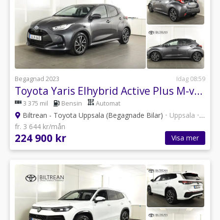
Begagnad 2023
Idag 08:59
Toyota Yaris Elhybrid Active Plus M-värm Backkamera
3 375 mil
Bensin
Automat
Biltrean - Toyota Uppsala (Begagnade Bilar)
•
Uppsala
•
101 a
fr. 3 644 kr/mån
224 900 kr
Visa mer