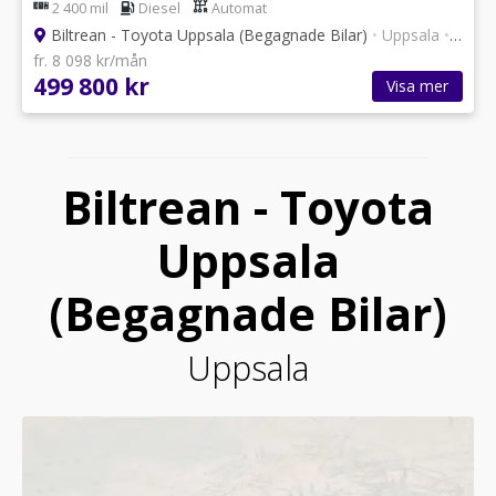
2 400 mil
Diesel
Automat
Biltrean - Toyota Uppsala (Begagnade Bilar)
•
Uppsala
•
101 a
fr. 8 098 kr/mån
499 800 kr
Visa mer
Biltrean - Toyota
Uppsala
(Begagnade Bilar)
Uppsala