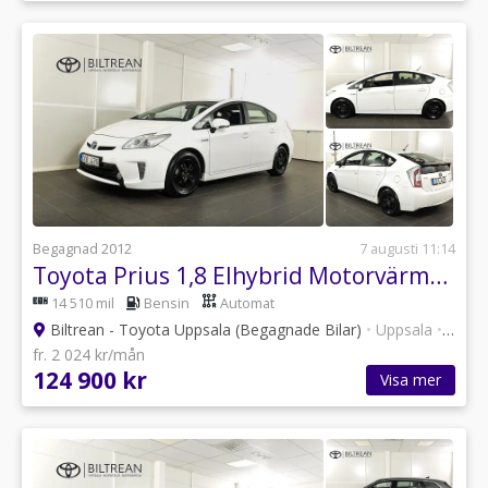
Begagnad 2012
7 augusti 11:14
Toyota Prius 1,8 Elhybrid Motorvärmare Vinterhjul
14 510 mil
Bensin
Automat
Biltrean - Toyota Uppsala (Begagnade Bilar)
•
Uppsala
•
101 a
fr. 2 024 kr/mån
124 900 kr
Visa mer