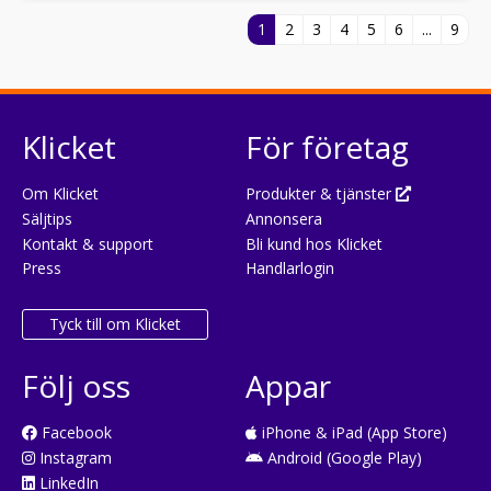
1
2
3
4
5
6
...
9
Klicket
För företag
Om Klicket
Produkter & tjänster
Säljtips
Annonsera
Kontakt & support
Bli kund hos Klicket
Press
Handlarlogin
Tyck till om Klicket
Följ oss
Appar
Facebook
iPhone & iPad (App Store)
Instagram
Android (Google Play)
LinkedIn