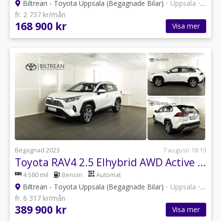
Biltrean - Toyota Uppsala (Begagnade Bilar)
•
Uppsala
•
101 a
fr. 2 737 kr/mån
168 900 kr
Visa mer
Begagnad 2023
7 augusti 18:19
Toyota RAV4 2.5 Elhybrid AWD Active Komfortpaket Drag Backkamera
4 580 mil
Bensin
Automat
Biltrean - Toyota Uppsala (Begagnade Bilar)
•
Uppsala
•
101 a
fr. 6 317 kr/mån
389 900 kr
Visa mer