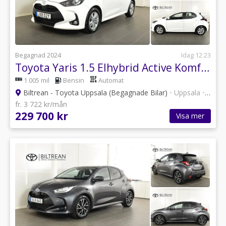
Begagnad 2024
Idag 12:23
Toyota Yaris 1.5 Elhybrid Active Komfortpaket Kamera Rattvärme
1 005 mil
Bensin
Automat
Biltrean - Toyota Uppsala (Begagnade Bilar)
•
Uppsala
•
101 a
fr. 3 722 kr/mån
229 700 kr
Visa mer