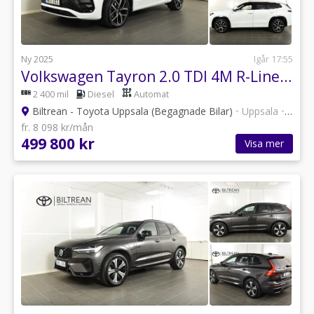
Ny 2025
Igår 17:55
Volkswagen Tayron 2.0 TDI 4M R-Line 7-Sits Pano Drag Värmare Skinn
2 400 mil
Diesel
Automat
Biltrean - Toyota Uppsala (Begagnade Bilar)
•
Uppsala
•
101 a
fr. 8 098 kr/mån
499 800 kr
Visa mer