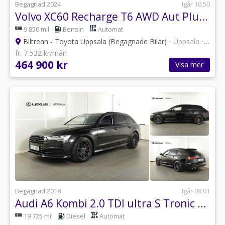
Begagnad 2024
Igår 10:50
Volvo XC60 Recharge T6 AWD Aut Plus Dark Drag Värmare 360° Pano
9 850 mil
Bensin
Automat
Biltrean - Toyota Uppsala (Begagnade Bilar)
•
Uppsala
•
101 a
fr. 7 532 kr/mån
464 900 kr
Visa mer
Begagnad 2018
Igår 08:01
Audi A6 Kombi 2.0 TDI ultra S Tronic Ambition D-värm Drag
19 725 mil
Diesel
Automat