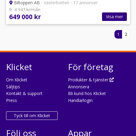
Biltoppen AB
•
Västerbotten
•
17 annonser
fr. 4 947 kr/mån
649 000 kr
Visa mer
1
2
Klicket
För företag
Om Klicket
Produkter & tjänster
Säljtips
Annonsera
Kontakt & support
Bli kund hos Klicket
Press
Handlarlogin
Tyck till om Klicket
Följ oss
Appar