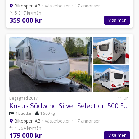
Biltoppen AB
•
Västerbotten
•
17 annonser
fr. 5 817 kr/mån
359 000 kr
Visa mer
Begagnad 2017
11 juni
Knaus Südwind Silver Selection 500 FU / Markis / Förtält / Mikro / Ele
4 bäddar
1 500 kg
Biltoppen AB
•
Västerbotten
•
17 annonser
fr. 1 364 kr/mån
179 000 kr
Visa mer