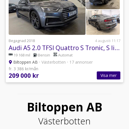
Begagnad 2018
4 augusti 11:17
Audi A5 2.0 TFSI Quattro S Tronic, S line / Cockpit / P-sensor
19 168 mil
Bensin
Automat
Biltoppen AB
•
Västerbotten
•
17 annonser
fr. 3 386 kr/mån
209 000 kr
Visa mer
Biltoppen AB
Västerbotten