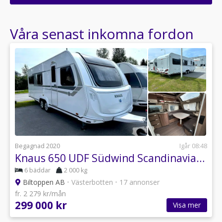
Ange din väns e-postadress för att skicka ett tips om denna återförsäljare.
Våra senast inkomna fordon
Begagnad 2020
Igår 08:48
Knaus 650 UDF Südwind Scandinavian Selection Barnkammare / AC Höstkamp
6 bäddar
2 000 kg
Biltoppen AB
•
Västerbotten
•
17 annonser
fr. 2 279 kr/mån
299 000 kr
Visa mer