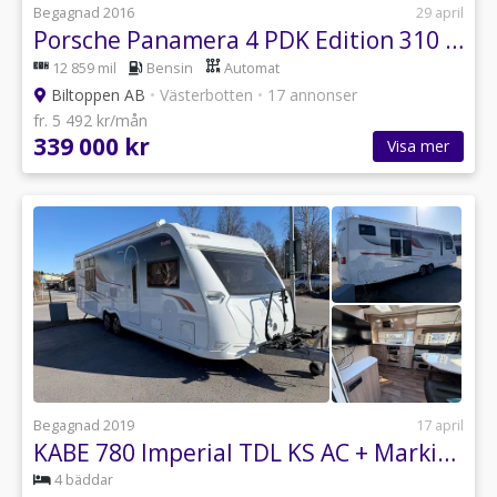
Begagnad 2016
29 april
Porsche Panamera 4 PDK Edition 310 hk P-Värmare / Bose / Sport Chrono
12 859 mil
Bensin
Automat
Biltoppen AB
•
Västerbotten
•
17 annonser
fr. 5 492 kr/mån
339 000 kr
Visa mer
Begagnad 2019
17 april
KABE 780 Imperial TDL KS AC + Markis + Förbränningstoalett
4 bäddar