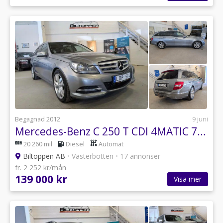
Begagnad 2012
9 juni
Mercedes-Benz C 250 T CDI 4MATIC 7G-Tronic Avantgarde / Pano / Drag
20 260 mil
Diesel
Automat
Biltoppen AB
•
Västerbotten
•
17 annonser
fr. 2 252 kr/mån
139 000 kr
Visa mer