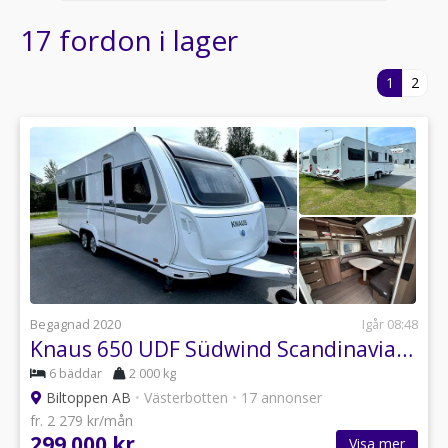
17 fordon i lager
1
2
Begagnad 2020
Igår 08:48
Knaus 650 UDF Südwind Scandinavian Selection Barnkammare / AC Höstkamp
6 bäddar
2 000 kg
Biltoppen AB
•
Västerbotten
•
17 annonser
fr. 2 279 kr/mån
299 000 kr
Visa mer