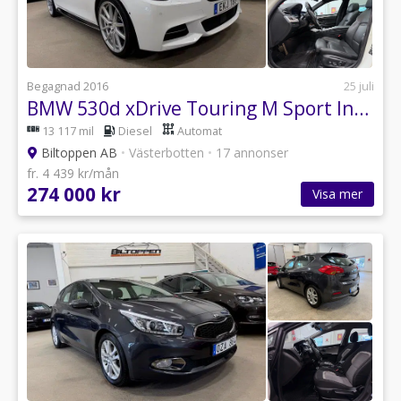
Begagnad 2016
25 juli
BMW 530d xDrive Touring M Sport Innovation Edition D-Värm / HUD
13 117 mil
Diesel
Automat
Biltoppen AB
•
Västerbotten
•
17 annonser
fr. 4 439 kr/mån
274 000 kr
Visa mer