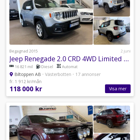
Begagnad 2015
2 juni
Jeep Renegade 2.0 CRD 4WD Limited 140 hk Motorvärmare / Skinn
16 821 mil
Diesel
Automat
Biltoppen AB
•
Västerbotten
•
17 annonser
fr. 1 912 kr/mån
118 000 kr
Visa mer