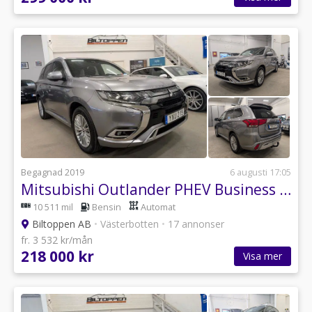
Begagnad 2019
6 augusti 17:05
Mitsubishi Outlander PHEV Business 224 hk / Adaptiv farthållare / Skinn
10 511 mil
Bensin
Automat
Biltoppen AB
•
Västerbotten
•
17 annonser
fr. 3 532 kr/mån
218 000 kr
Visa mer