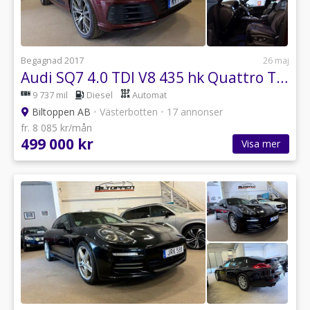
Begagnad 2017
26 maj
Audi SQ7 4.0 TDI V8 435 hk Quattro TipTronic D-värm / Drag / S+V
9 737 mil
Diesel
Automat
Biltoppen AB
•
Västerbotten
•
17 annonser
fr. 8 085 kr/mån
499 000 kr
Visa mer