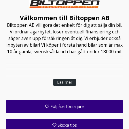
Välkommen till Biltoppen AB
Biltoppen AB vill göra det enkelt för dig att sälja din bil.
Vi ordnar ägarbytet, löser eventuell finansiering och
säger även upp försäkringen åt dig. Vi erbjuder också
inbyten av bilar! Vi köper i första hand bilar som är max
10 år gamla, svensksålda och har gått under 18000 mil.
Läs mer
Följ återförsäljare
Få ett e-postmeddelande när denna återförsäljare lagt upp en eller flera nya annonser i sitt lager!
Skicka tips