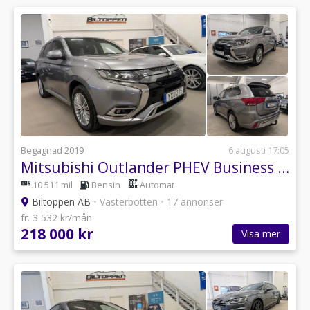
Begagnad 2019
6 augusti 17:05
Mitsubishi Outlander PHEV Business 224 hk / Adaptiv farthållare / Skinn
10 511 mil
Bensin
Automat
Biltoppen AB
•
Västerbotten
•
17 annonser
fr. 3 532 kr/mån
218 000 kr
Visa mer