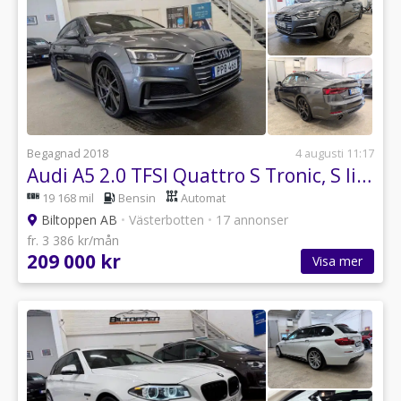
Begagnad 2018
4 augusti 11:17
Audi A5 2.0 TFSI Quattro S Tronic, S line / Cockpit / P-sensor
19 168 mil
Bensin
Automat
Biltoppen AB
•
Västerbotten
•
17 annonser
fr. 3 386 kr/mån
209 000 kr
Visa mer