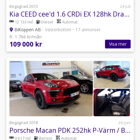
Begagnad 2013
24 juli
Kia CEED cee'd 1.6 CRDi EX 128hk Drag + Motorvärmare
12 133 mil
Diesel
Automat
Biltoppen AB
•
Västerbotten
•
17 annonser
fr. 1 766 kr/mån
109 000 kr
Visa mer
Begagnad 2018
26 juni
Porsche Macan PDK 252hk P-Värm / Bi-Xenon / Rattvärme
9 617 mil
Bensin
Automat