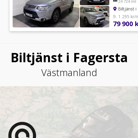
24 724 mil
Biltjänst 
fr. 1 295 kr
79 900 
Biltjänst i Fagersta
Västmanland