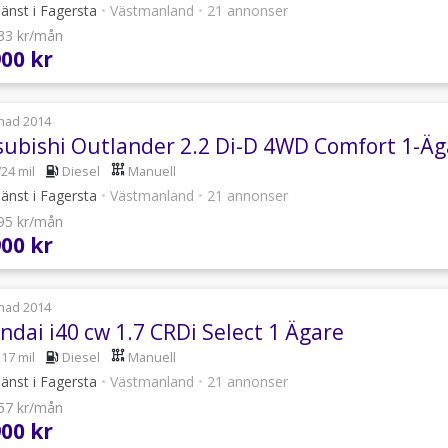
jänst i Fagersta
•
Västmanland
•
21 annonser
133 kr/mån
900 kr
nad 2014
subishi Outlander 2.2 Di-D 4WD Comfort 1-Äg
724 mil
Diesel
Manuell
jänst i Fagersta
•
Västmanland
•
21 annonser
295 kr/mån
900 kr
nad 2014
ndai i40 cw 1.7 CRDi Select 1 Ägare
117 mil
Diesel
Manuell
jänst i Fagersta
•
Västmanland
•
21 annonser
457 kr/mån
900 kr