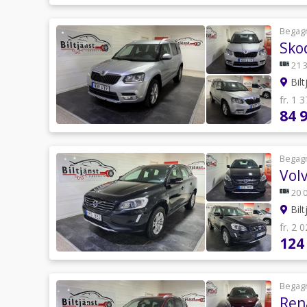
Begag
Skod
21 
Bilt
fr. 1 
84 
Begag
Vol
20 
Bilt
fr. 2 
124
Begag
Ren