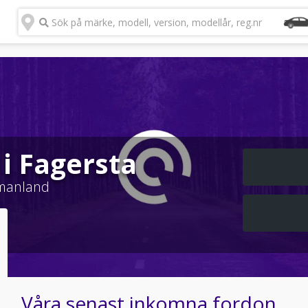
Sök på märke, modell, version, modellår, reg.nr
 i Fagersta
manland
Våra senast inkomna fordon