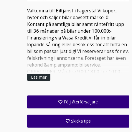
Välkomna till Biltjänst i Fagersta! Vi köper,
byter och säljer bilar oavsett märke. 0:-
Kontant på samtliga bilar samt räntefritt upp
till 36 månader på bilar under 100,000:-.
Finansiering via Wasa Kredit.Vi får in bilar
löpande så ring eller besök oss för att hitta en
bil som passar just dig! Vi reserverar oss för ev.
felskrivning i annonserna. Företaget har även
rekond &amp;amp;amp; bilservice.
ÖPPETTIDER: Mån-Fre 9.00-18.00 Lör 10.00-
Läs mer
14.00 Sön Stängt
Följ återförsäljare
Få ett e-postmeddelande när denna återförsäljare lagt upp en eller flera nya annonser i sitt lager!
Följ alla anläggningar inom denna företagsgrupp (1 st)
Skicka tips
Ange din väns e-postadress för att skicka ett tips om denna återförsäljare.