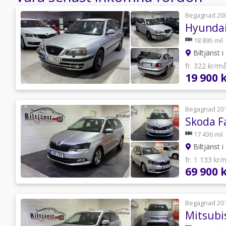
Begagnad 20
Hyundai
18 895 mil
Biltjänst 
fr. 322 kr/m
19 900 
Begagnad 20
17 436 mil
Biltjänst 
fr. 1 133 kr
69 900 
Begagnad 20