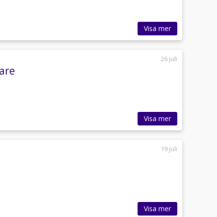
Visa mer
26 juli
are
Visa mer
19 juli
Visa mer