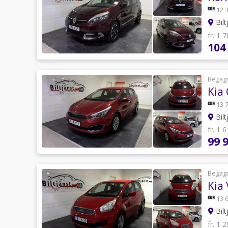
12 
Bilt
fr. 1 
104
Begag
Kia
13 
Bilt
fr. 1 
99 
Begag
Kia
13 
Bilt
fr. 1 