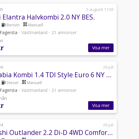
05
5 augusti 11:03
 Elantra Halvkombi 2.0 NY BES.
Bensin
Manuell
i Fagersta
•
Västmanland
•
21 annonser
ån
kr
Visa mer
16
26 juli
Skoda Fabia Kombi 1.4 TDI Style Euro 6 NY BES.
Diesel
Manuell
i Fagersta
•
Västmanland
•
21 annonser
/mån
kr
Visa mer
14
26 juli
Mitsubishi Outlander 2.2 Di-D 4WD Comfort 1-Ägare