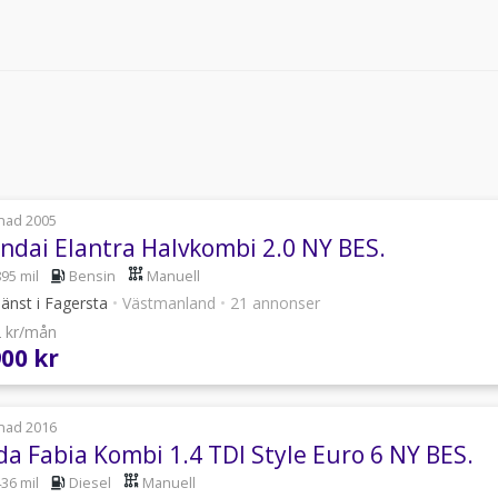
nad 2005
ndai Elantra Halvkombi 2.0 NY BES.
895 mil
Bensin
Manuell
jänst i Fagersta
•
Västmanland
•
21 annonser
2 kr/mån
900 kr
nad 2016
da Fabia Kombi 1.4 TDI Style Euro 6 NY BES.
436 mil
Diesel
Manuell