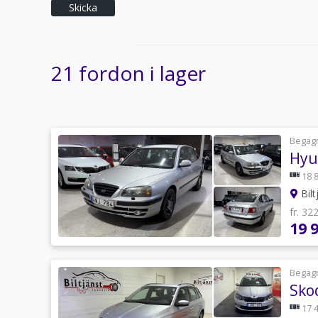
Skicka
21 fordon i lager
Begag
Hyu
18 
Bilt
fr. 32
19 
Begag
Sko
17 