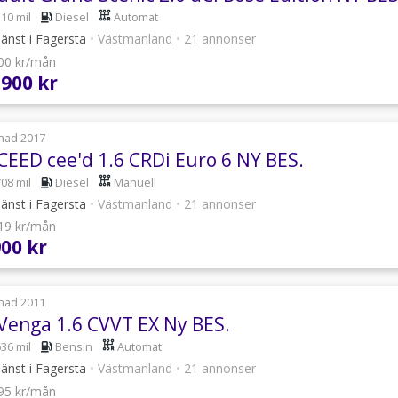
310 mil
Diesel
Automat
jänst i Fagersta
•
Västmanland
•
21 annonser
700 kr/mån
 900 kr
nad 2017
 CEED cee'd 1.6 CRDi Euro 6 NY BES.
708 mil
Diesel
Manuell
jänst i Fagersta
•
Västmanland
•
21 annonser
619 kr/mån
900 kr
nad 2011
 Venga 1.6 CVVT EX Ny BES.
636 mil
Bensin
Automat
jänst i Fagersta
•
Västmanland
•
21 annonser
295 kr/mån