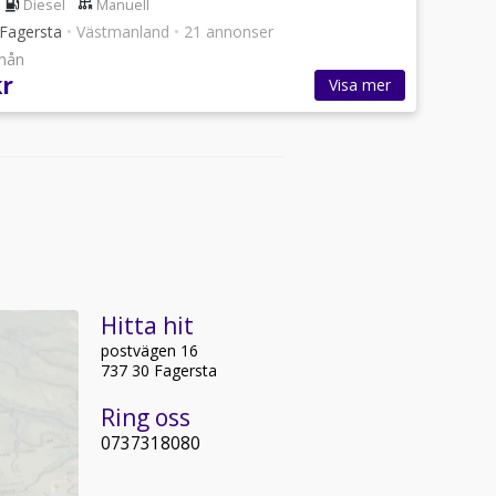
Diesel
Manuell
i Fagersta
•
Västmanland
•
21 annonser
/mån
kr
Visa mer
Hitta hit
postvägen 16
737 30 Fagersta
Ring oss
0737318080