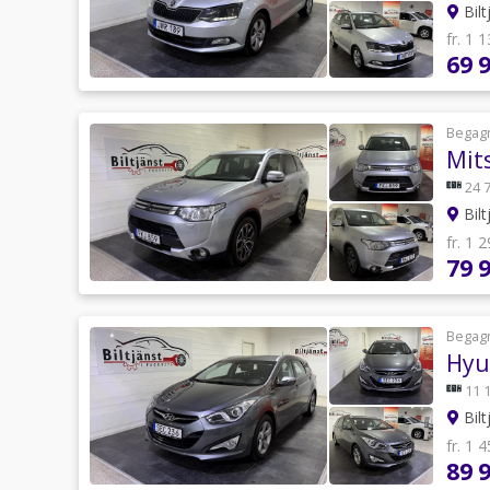
Bilt
fr. 1 
69 
Begag
Mit
24 
Bilt
fr. 1 
79 
Begag
Hyu
11 
Bilt
fr. 1 
89 