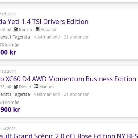
nad 2015
a Yeti 1.4 TSI Drivers Edition
308 mil
Bensin
Automat
jänst i Fagersta
•
Västmanland
•
21 annonser
376 kr/mån
900 kr
nad 2014
vo XC60 D4 AWD Momentum Business Edition
033 mil
Diesel
Manuell
jänst i Fagersta
•
Västmanland
•
21 annonser
024 kr/mån
 900 kr
nad 2015
ault Grand Scénic 2.0 dCi Bose Edition NY BES