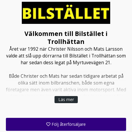
Välkommen till Bilstället i
Trollhättan
Året var 1992 när Christer Nilsson och Mats Larsson
valde att slå upp dörrarna till Bilstället i Trollhättan som
har sedan dess legat på Myrtuvevägen 21.
Både Christer och Mats har sedan tidigare arbetat på
olika sätt inom bilbranschen, både som egna
företagare men även varit aktiva inom motorsport. Med
detta brinnande intresse så finns det inget annat för
Läs mer
dem än att arbeta med just bilar, bilvård och
bilförsäljning.
För när det gäller så har de tankesättet “Vi kan bilar”.
Följ återförsäljare
Få ett e-postmeddelande när denna återförsäljare lagt upp en eller flera nya annonser i sitt lager!