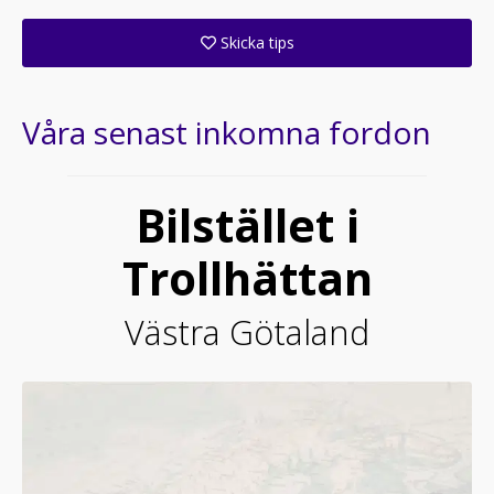
Skicka tips
Ange din väns e-postadress för att skicka ett tips om denna återförsäljare.
Våra senast inkomna fordon
Bilstället i
Trollhättan
Västra Götaland