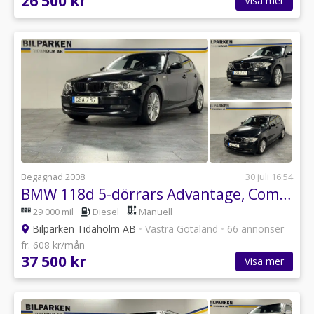
26 500 kr
Visa mer
Begagnad 2008
30 juli 16:54
BMW 118d 5-dörrars Advantage, Comfort Euro 4
29 000 mil
Diesel
Manuell
Bilparken Tidaholm AB
•
Västra Götaland
•
66 annonser
fr. 608 kr/mån
37 500 kr
Visa mer