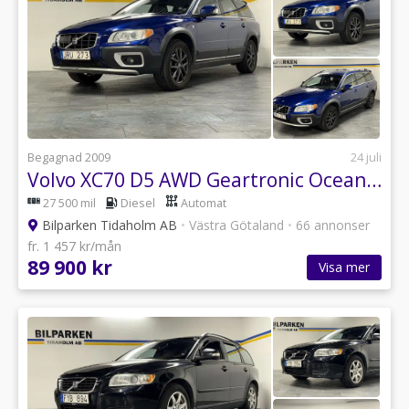
Begagnad 2009
24 juli
Volvo XC70 D5 AWD Geartronic Ocean Race Euro 4
27 500 mil
Diesel
Automat
Bilparken Tidaholm AB
•
Västra Götaland
•
66 annonser
fr. 1 457 kr/mån
89 900 kr
Visa mer