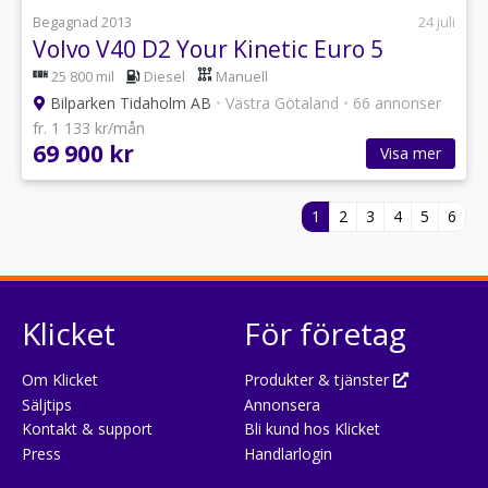
Begagnad 2013
24 juli
Volvo V40 D2 Your Kinetic Euro 5
25 800 mil
Diesel
Manuell
Bilparken Tidaholm AB
•
Västra Götaland
•
66 annonser
fr. 1 133 kr/mån
69 900 kr
Visa mer
1
2
3
4
5
6
Klicket
För företag
Om Klicket
Produkter & tjänster
Säljtips
Annonsera
Kontakt & support
Bli kund hos Klicket
Press
Handlarlogin