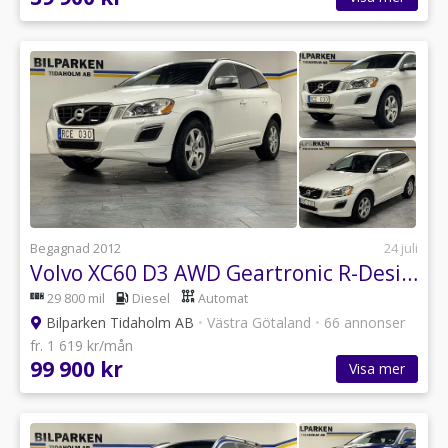
Begagnad 2012
24 juli
Volvo XC60 D3 AWD Geartronic R-Design Euro 5
29 800 mil
Diesel
Automat
Bilparken Tidaholm AB
•
Västra Götaland
•
66 annonser
fr. 1 619 kr/mån
99 900 kr
Visa mer