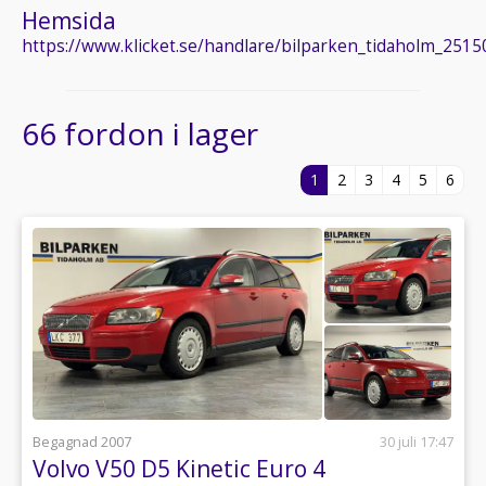
Hemsida
https://www.klicket.se/handlare/bilparken_tidaholm_2515
66 fordon i lager
1
2
3
4
5
6
Begagnad 2007
30 juli 17:47
Volvo V50 D5 Kinetic Euro 4