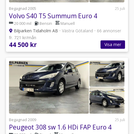
Begagnad 2005
25 juli
Volvo S40 T5 Summum Euro 4
20 000 mil
Bensin
Manuell
Bilparken Tidaholm AB
•
Västra Götaland
•
66 annonser
fr. 721 kr/mån
44 500 kr
Visa mer
Begagnad 2009
25 juli
Peugeot 308 sw 1.6 HDi FAP Euro 4