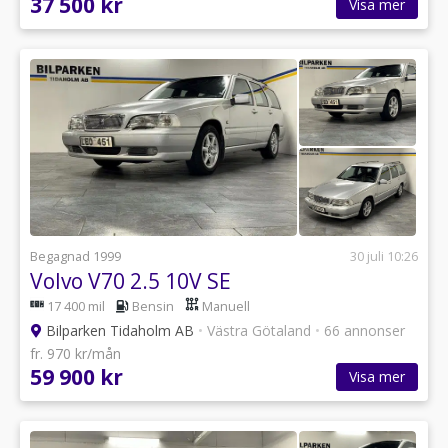
37 500 kr
Visa mer
Begagnad 1999
30 juli 10:26
Volvo V70 2.5 10V SE
17 400 mil
Bensin
Manuell
Bilparken Tidaholm AB
•
Västra Götaland
•
66 annonser
fr. 970 kr/mån
59 900 kr
Visa mer