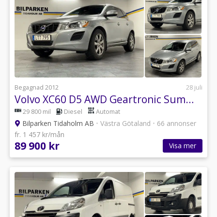
Begagnad 2012
28 juli
Volvo XC60 D5 AWD Geartronic Summum Euro 5
29 800 mil
Diesel
Automat
Bilparken Tidaholm AB
•
Västra Götaland
•
66 annonser
fr. 1 457 kr/mån
89 900 kr
Visa mer