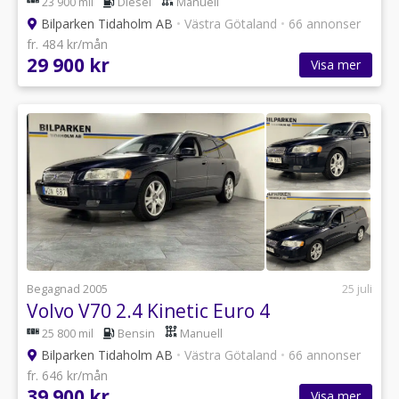
23 900 mil
Diesel
Manuell
Bilparken Tidaholm AB
•
Västra Götaland
•
66 annonser
fr. 484 kr/mån
29 900 kr
Visa mer
Begagnad 2005
25 juli
Volvo V70 2.4 Kinetic Euro 4
25 800 mil
Bensin
Manuell
Bilparken Tidaholm AB
•
Västra Götaland
•
66 annonser
fr. 646 kr/mån
39 900 kr
Visa mer