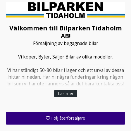
Välkommen till Bilparken Tidaholm
AB!
Försäljning av begagnade bilar
Vi köper, Byter, Säljer Bilar av olika modeller.
Vi har ständigt 50-80 bilar i lager och ett urval av dessa
hittar ni nedan, Har ni några funderingar kring någon
bil som vi har ute i annons så är det bara kontakta oss!
Läs mer
Vi samarbetar med Mymoney AB och Svea ekonomi AB
Ni är varmt välkomna att kontakta oss. Vi finns i
Tidaholm.
Följ återförsäljare
Få ett e-postmeddelande när denna återförsäljare lagt upp en eller flera nya annonser i sitt lager!