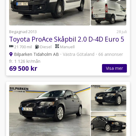
Begagnad 2013
28 juli
Toyota ProAce Skåpbil 2.0 D-4D Euro 5
21 700 mil
Diesel
Manuell
Bilparken Tidaholm AB
•
Västra Götaland
•
66 annonser
fr. 1 126 kr/mån
69 500 kr
Visa mer