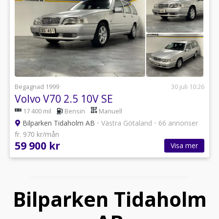
Begagnad 1999
30 juli 10:26
Volvo V70 2.5 10V SE
17 400 mil
Bensin
Manuell
Bilparken Tidaholm AB
•
Västra Götaland
•
66 annonser
fr. 970 kr/mån
59 900 kr
Visa mer
Bilparken Tidaholm