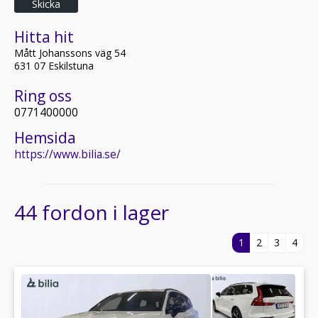
Skicka
Hitta hit
Mått Johanssons väg 54
631 07 Eskilstuna
Ring oss
0771400000
Hemsida
https://www.bilia.se/
44 fordon i lager
1
2
3
4