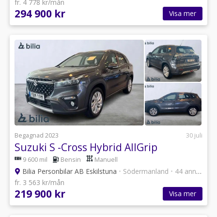
fr. 4 778 kr/mån
294 900 kr
Visa mer
Begagnad 2023
30 juli
Suzuki S -Cross Hybrid AllGrip
9 600 mil
Bensin
Manuell
Bilia Personbilar AB Eskilstuna
•
Södermanland
•
44 annonser
fr. 3 563 kr/mån
219 900 kr
Visa mer