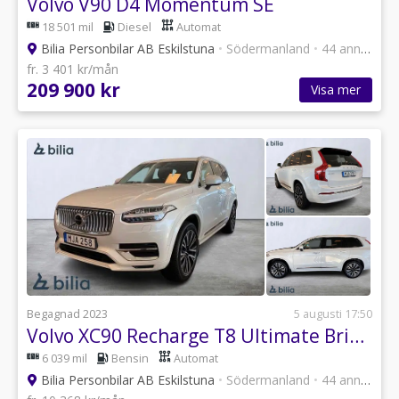
Volvo V90 D4 Momentum SE
18 501 mil
Diesel
Automat
Bilia Personbilar AB Eskilstuna
•
Södermanland
•
44 annonser
fr. 3 401 kr/mån
209 900 kr
Visa mer
Begagnad 2023
5 augusti 17:50
Volvo XC90 Recharge T8 Ultimate Bright
6 039 mil
Bensin
Automat
Bilia Personbilar AB Eskilstuna
•
Södermanland
•
44 annonser