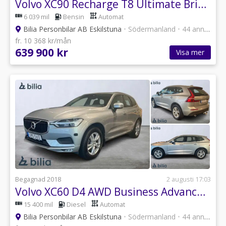
Volvo XC90 Recharge T8 Ultimate Bright
6 039 mil
Bensin
Automat
Bilia Personbilar AB Eskilstuna
•
Södermanland
•
44 annonser
fr. 10 368 kr/mån
639 900 kr
Visa mer
Begagnad 2018
2 augusti 17:03
Volvo XC60 D4 AWD Business Advanced MA 18" - Teknikpkt /...
15 400 mil
Diesel
Automat
Bilia Personbilar AB Eskilstuna
•
Södermanland
•
44 annonser