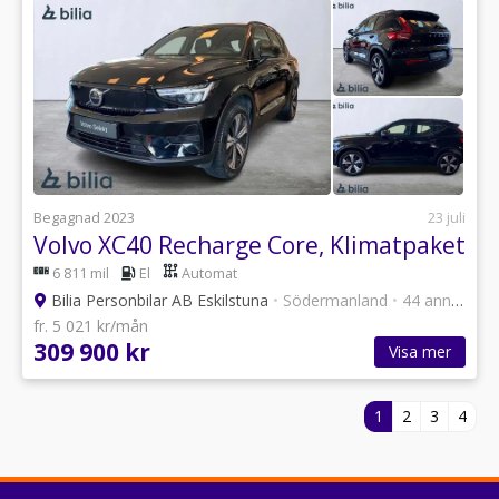
Begagnad 2023
23 juli
Volvo XC40 Recharge Core, Klimatpaket
6 811 mil
El
Automat
Bilia Personbilar AB Eskilstuna
•
Södermanland
•
44 annonser
fr. 5 021 kr/mån
309 900 kr
Visa mer
1
2
3
4