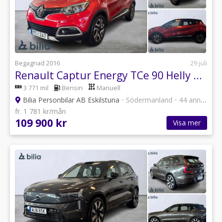
Begagnad 2016
29 juli
Renault Captur Energy TCe 90 Helly Hansen II
3 771 mil
Bensin
Manuell
Bilia Personbilar AB Eskilstuna
•
Södermanland
•
44 annonser
fr. 1 781 kr/mån
109 900 kr
Visa mer