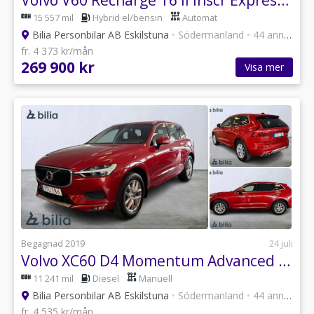
Volvo V60 Recharge T6 II Inscr Expression - kamera-nav pro
15 557 mil
Hybrid el/bensin
Automat
Bilia Personbilar AB Eskilstuna
•
Södermanland
•
44 annonser
fr. 4 373 kr/mån
269 900 kr
Visa mer
Begagnad 2019
24 juli
Volvo XC60 D4 Momentum Advanced Edition - Loungepaket - t...
11 241 mil
Diesel
Manuell
Bilia Personbilar AB Eskilstuna
•
Södermanland
•
44 annonser
fr. 4 535 kr/mån