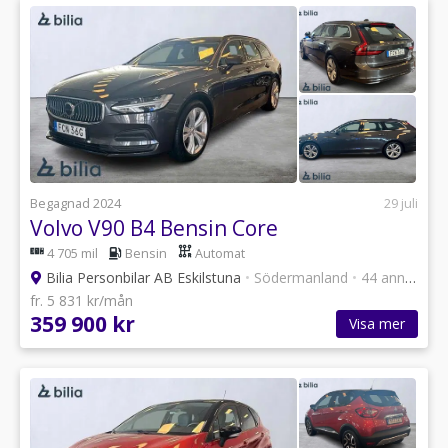
Begagnad 2024
29 juli
Volvo V90 B4 Bensin Core
4 705 mil
Bensin
Automat
Bilia Personbilar AB Eskilstuna
•
Södermanland
•
44 annonser
fr. 5 831 kr/mån
359 900 kr
Visa mer