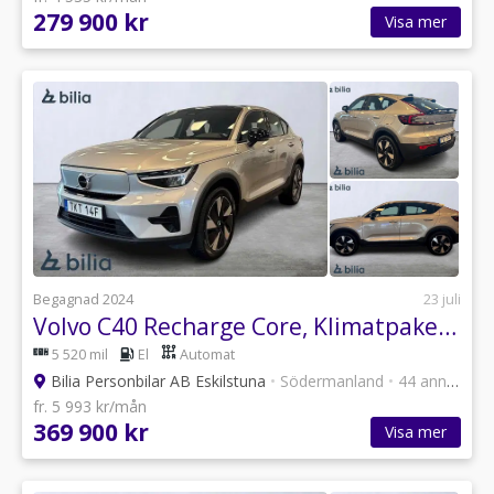
279 900 kr
Visa mer
Begagnad 2024
23 juli
Volvo C40 Recharge Core, Klimatpaket, Värmepump
5 520 mil
El
Automat
Bilia Personbilar AB Eskilstuna
•
Södermanland
•
44 annonser
fr. 5 993 kr/mån
369 900 kr
Visa mer