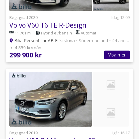
Begagnad 2020
Idag 12:09
Volvo V60 T6 TE R-Design
11 761 mil
Hybrid el/bensin
Automat
Bilia Personbilar AB Eskilstuna
•
Södermanland
•
44 annonser
fr. 4 859 kr/mån
299 900 kr
Visa mer
Begagnad 2019
Igår 16:17