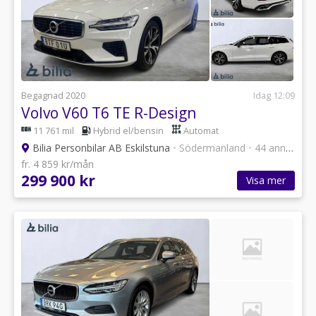
Begagnad 2020
Idag 12:09
Volvo V60 T6 TE R-Design
11 761 mil
Hybrid el/bensin
Automat
Bilia Personbilar AB Eskilstuna
•
Södermanland
•
44 annonser
fr. 4 859 kr/mån
299 900 kr
Visa mer