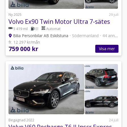
Ny 2025
29 juli
Volvo Ex90 Twin Motor Ultra 7-sätes
5 419 mil
El
Automat
Bilia Personbilar AB Eskilstuna
•
Södermanland
•
44 annonser
fr. 12 297 kr/mån
759 000 kr
Visa mer
Begagnad 2022
24 juli