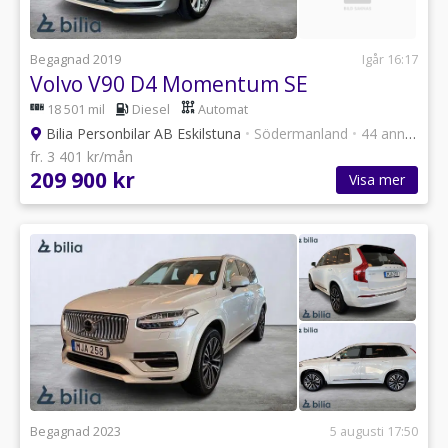
Begagnad 2019
Igår 16:17
Volvo V90 D4 Momentum SE
18 501 mil
Diesel
Automat
Bilia Personbilar AB Eskilstuna
•
Södermanland
•
44 annonser
fr. 3 401 kr/mån
209 900 kr
Visa mer
Begagnad 2023
5 augusti 17:50