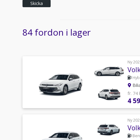
Skicka
84 fordon i lager
Ny 202
Vol
Hyb
Bili
fr. 74
4 5
Ny 202
Vol
Ben