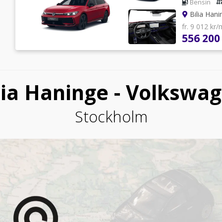
Bensin
Bilia Han
fr. 9 012 kr
556 200
lia Haninge - Volkswa
Stockholm