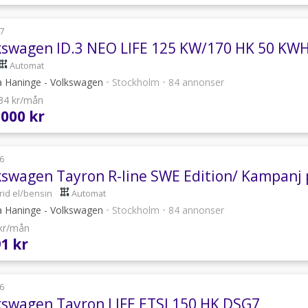
7
kswagen ID.3 NEO LIFE 125 KW/170 HK 50 KWH
Automat
a Haninge - Volkswagen
•
Stockholm
•
84 annonser
534 kr/mån
 000 kr
6
kswagen Tayron R-line SWE Edition/ Kampanj 
rid el/bensin
Automat
a Haninge - Volkswagen
•
Stockholm
•
84 annonser
 kr/mån
91 kr
6
kswagen Tayron LIFE ETSI 150 HK DSG7