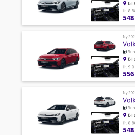
Bili
fr. 8 
548
Ny 202
Vol
Ben
Bili
fr. 9 
556
Ny 202
Vol
Ben
Bili
fr. 8 
548