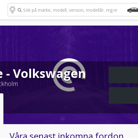
Sök på märke, modell, version, modellår, reg.nr
e - Volkswagen
ckholm
Våra senast inkomna fordon