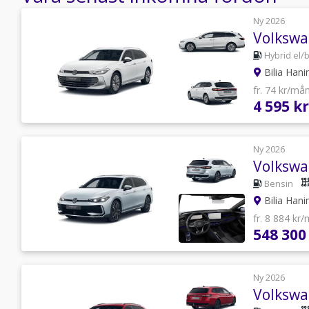
Ny 2026
Hybrid el/
Bilia Han
fr. 74 kr/må
4 595 kr
Ny 2026
Bensin
Bilia Han
fr. 8 884 kr
548 300
Ny 2026