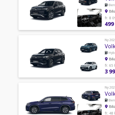
Ben
Bili
fr. 8 
499
Ny 202
Vol
Hyb
Bili
fr. 65
3 9
Ny 202
Vol
Ben
Bili
fr. 48