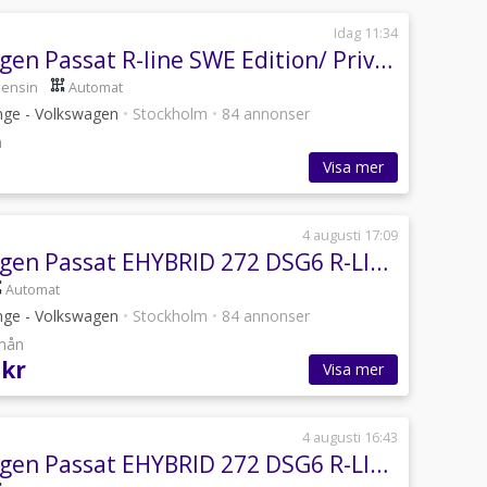
Idag 11:34
Volkswagen Passat R-line SWE Edition/ Privatleasing/ Kampanj
bensin
Automat
inge - Volkswagen
•
Stockholm
•
84 annonser
n
Visa mer
4 augusti 17:09
Volkswagen Passat EHYBRID 272 DSG6 R-LINE
Automat
inge - Volkswagen
•
Stockholm
•
84 annonser
/mån
 kr
Visa mer
4 augusti 16:43
Volkswagen Passat EHYBRID 272 DSG6 R-LINE