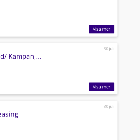
Visa mer
30 juli
d/ Kampanj...
Visa mer
30 juli
easing