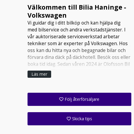
Välkommen till Bilia Haninge -
Volkswagen
Vi guidar dig i ditt bilköp och kan hjälpa dig
med bilservice och andra verkstadstjänster. I
vår auktoriserade serviceverkstad arbetar
tekniker som är experter på Volkswagen. Hos
oss kan du hitta nya och begagnade bilar och
förvara dina däck på däckhotell. Besök oss eller
boka tid idag. Sedan våren 2024 är Olofsson Bil
en del av Bilia.
Läs mer
Följ återförsäljare
Få ett e-postmeddelande när denna återförsäljare lagt upp en eller flera nya annonser i sitt lager!
Följ alla anläggningar inom denna företagsgrupp (1 st)
Skicka tips
Ange din väns e-postadress för att skicka ett tips om denna återförsäljare.