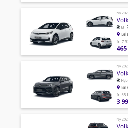
Ny 202
Vol
El
Bili
fr. 7 
465
Ny 202
Vol
Hyb
Bili
fr. 65
3 9
Ny 202
Vol