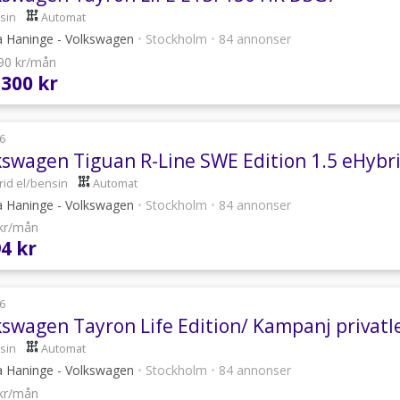
sin
Automat
a Haninge - Volkswagen
•
Stockholm
•
84 annonser
090 kr/mån
 300 kr
6
kswagen Tiguan R-Line SWE Edition 1.5 eHybri
rid el/bensin
Automat
a Haninge - Volkswagen
•
Stockholm
•
84 annonser
 kr/mån
94 kr
6
kswagen Tayron Life Edition/ Kampanj privatl
sin
Automat
a Haninge - Volkswagen
•
Stockholm
•
84 annonser
 kr/mån