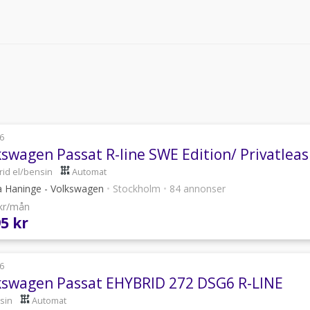
6
kswagen Passat R-line SWE Edition/ Privatlea
rid el/bensin
Automat
a Haninge - Volkswagen
•
Stockholm
•
84 annonser
 kr/mån
95 kr
6
kswagen Passat EHYBRID 272 DSG6 R-LINE
sin
Automat