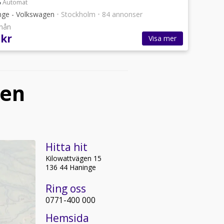
Automat
inge - Volkswagen
•
Stockholm
•
84 annonser
/mån
 kr
Visa mer
gen
Hitta hit
Kilowattvägen 15
136 44 Haninge
Ring oss
0771-400 000
Hemsida