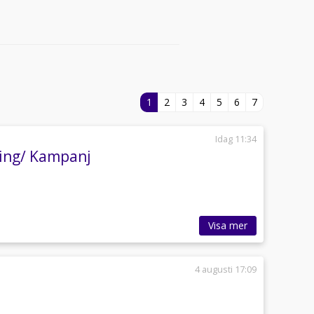
1
2
3
4
5
6
7
Idag 11:34
sing/ Kampanj
Visa mer
4 augusti 17:09