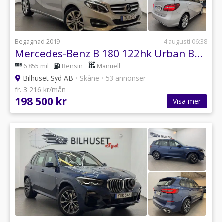
Begagnad 2019
4 augusti 06:38
Mercedes-Benz B 180 122hk Urban Bkamera/Carplay/1Brukare
6 855 mil
Bensin
Manuell
Bilhuset Syd AB
•
Skåne
•
53 annonser
fr. 3 216 kr/mån
198 500 kr
Visa mer