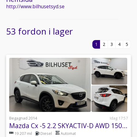
http://www.bilhusetsyd.se
53 fordon i lager
1
2
3
4
5
Begagnad 2014
Idag 17:57
Mazda Cx -5 2.2 SKYACTIV-D AWD 150hk Navi/Krok/Nyservad
19 207 mil
Diesel
Automat