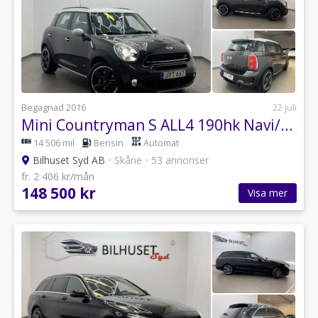
Begagnad 2016
22 juli
Mini Countryman S ALL4 190hk Navi/Krok/Läder/Nyservad
14 506 mil
Bensin
Automat
Bilhuset Syd AB
•
Skåne
•
53 annonser
fr. 2 406 kr/mån
148 500 kr
Visa mer