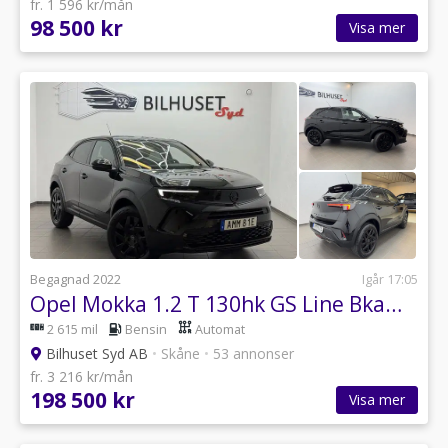
fr. 1 596 kr/mån
98 500 kr
Visa mer
Begagnad 2022
Igår 17:05
Opel Mokka 1.2 T 130hk GS Line Bkamera/Carplay/Rattvärme/Nyservad
2 615 mil
Bensin
Automat
Bilhuset Syd AB
•
Skåne
•
53 annonser
fr. 3 216 kr/mån
198 500 kr
Visa mer