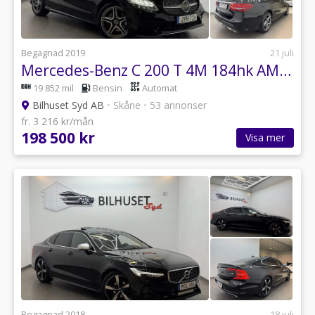
Begagnad 2019
21 juli
Mercedes-Benz C 200 T 4M 184hk AMG Värmare/Läder/Kamera MOMSBIL
19 852 mil
Bensin
Automat
Bilhuset Syd AB
•
Skåne
•
53 annonser
fr. 3 216 kr/mån
198 500 kr
Visa mer
Begagnad 2018
18 juli