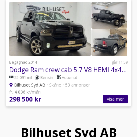
Begagnad 2014
Igår 11:59
Dodge Ram crew cab 5.7 V8 HEMI 4x4 395hk Laramie MOMS/Tlucka/Alpine/Navi/B
25 091 mil
Bensin
Automat
Bilhuset Syd AB
•
Skåne
•
53 annonser
fr. 4 836 kr/mån
298 500 kr
Visa mer
Bilhuset Syd AB