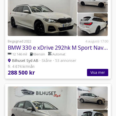
Begagnad 2022
4 augusti 17:00
BMW 330 e xDrive 292hk M Sport Navi/Bkamera/Krok/Adaptiv F/Moms
12 146 mil
Bensin
Automat
Bilhuset Syd AB
•
Skåne
•
53 annonser
fr. 4 674 kr/mån
288 500 kr
Visa mer