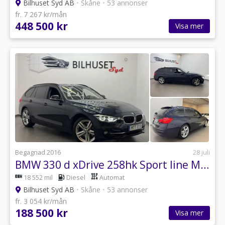
Bilhuset Syd AB
•
Skåne
•
53 annonser
fr. 7 267 kr/mån
448 500 kr
Visa mer
Begagnad 2016
28 juli
BMW 330 d xDrive 258hk Sport line M-ratt/M-fälgar/Krok/Nyservad
18 552 mil
Diesel
Automat
Bilhuset Syd AB
•
Skåne
•
53 annonser
fr. 3 054 kr/mån
188 500 kr
Visa mer