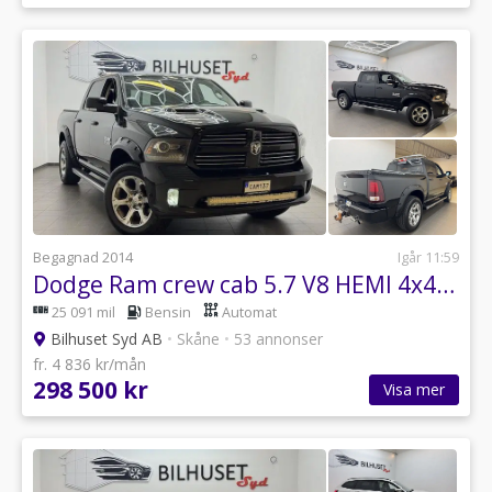
Begagnad 2014
Igår 11:59
Dodge Ram crew cab 5.7 V8 HEMI 4x4 395hk Laramie MOMS/Tlucka/Alpine/Navi/B
25 091 mil
Bensin
Automat
Bilhuset Syd AB
•
Skåne
•
53 annonser
fr. 4 836 kr/mån
298 500 kr
Visa mer