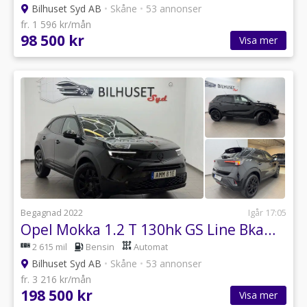
Bilhuset Syd AB
•
Skåne
•
53 annonser
fr. 1 596 kr/mån
98 500 kr
Visa mer
Begagnad 2022
Igår 17:05
Opel Mokka 1.2 T 130hk GS Line Bkamera/Carplay/Rattvärme/Nyservad
2 615 mil
Bensin
Automat
Bilhuset Syd AB
•
Skåne
•
53 annonser
fr. 3 216 kr/mån
198 500 kr
Visa mer