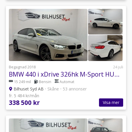
Begagnad 2018
24 juli
BMW 440 i xDrive 326hk M-Sport HUD/Krok/HK/AdptFart/360K
15 249 mil
Bensin
Automat
Bilhuset Syd AB
•
Skåne
•
53 annonser
fr. 5 484 kr/mån
338 500 kr
Visa mer