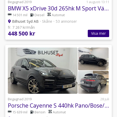
Begagnad 2019
1 augusti 13:11
BMW X5 xDrive 30d 265hk M Sport Värmare/NightV/HUD/HiFi/360kamera/Navi/
14 501 mil
Diesel
Automat
Bilhuset Syd AB
•
Skåne
•
53 annonser
fr. 7 267 kr/mån
448 500 kr
Visa mer
Begagnad 2019
28 juli
Porsche Cayenne S 440hk Pano/Bose/PASM/21Tum/Krok/Navi/Bkamera
15 639 mil
Bensin
Automat