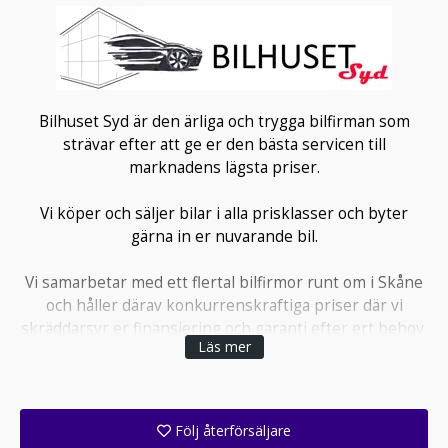
Bilhuset Syd är den ärliga och trygga bilfirman som
strävar efter att ge er den bästa servicen till
marknadens lägsta priser.
Vi köper och säljer bilar i alla prisklasser och byter
gärna in er nuvarande bil.
Vi samarbetar med ett flertal bilfirmor runt om i Skåne
och håller därav konkurrenskraftiga priser där vi
skräddarsyr er finansiering och garanti efter ert behov.
Läs mer
Öppettider:
Mån-tors 10:00-18:00
Fre 10:00-17:00
Följ återförsäljare
Lör 11:00-14:00