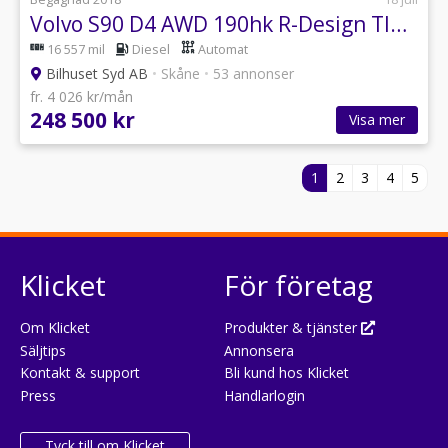
Volvo S90 D4 AWD 190hk R-Design Tlucka/Värmare/Navi/Carplay/Ny Kamrem
16 557 mil
Diesel
Automat
Bilhuset Syd AB
•
Skåne
•
53 annonser
fr. 4 026 kr/mån
248 500 kr
Visa mer
1
2
3
4
5
Klicket
För företag
Om Klicket
Produkter & tjänster
Säljtips
Annonsera
Kontakt & support
Bli kund hos Klicket
Press
Handlarlogin
Tyck till om Klicket