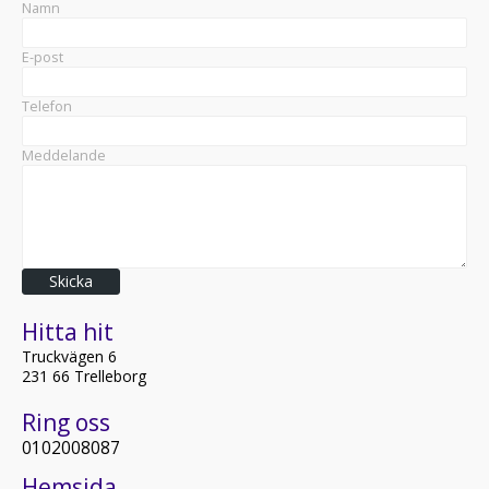
Namn
E-post
Telefon
Meddelande
Skicka
Hitta hit
Truckvägen 6
231 66 Trelleborg
Ring oss
0102008087
Hemsida