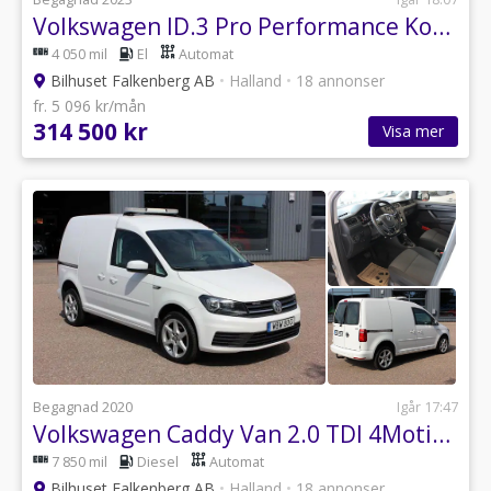
Volkswagen ID.3 Pro Performance Komfort V-Däck Cykelhållare Värmepump
4 050 mil
El
Automat
Bilhuset Falkenberg AB
•
Halland
•
18 annonser
fr. 5 096 kr/mån
314 500 kr
Visa mer
Begagnad 2020
Igår 17:47
Volkswagen Caddy Van 2.0 TDI 4Motion D-Värmare V-Hjul V-inredning
7 850 mil
Diesel
Automat
Bilhuset Falkenberg AB
•
Halland
•
18 annonser