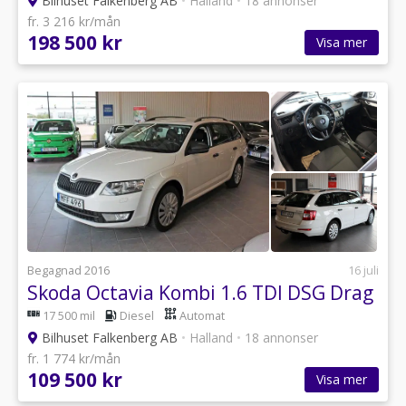
Bilhuset Falkenberg AB
•
Halland
•
18 annonser
fr. 3 216 kr/mån
198 500 kr
Visa mer
Begagnad 2016
16 juli
Skoda Octavia Kombi 1.6 TDI DSG Drag
17 500 mil
Diesel
Automat
Bilhuset Falkenberg AB
•
Halland
•
18 annonser
fr. 1 774 kr/mån
109 500 kr
Visa mer