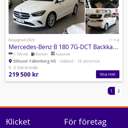
Begagnad 2020
11 maj
Mercedes-Benz B 180 7G-DCT Backkamera Widescreen Navi
5 700 mil
Bensin
Automat
Bilhuset Falkenberg AB
•
Halland
•
18 annonser
fr. 3 556 kr/mån
219 500 kr
Visa mer
1
2
Klicket
För företag