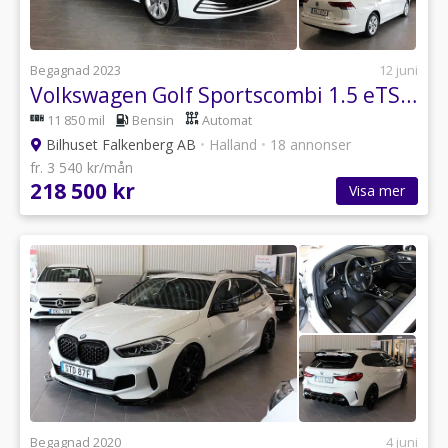
Begagnad 2023
12 juni
Volkswagen Golf Sportscombi 1.5 eTSI 150 DSG Drag V-Hjul
11 850 mil
Bensin
Automat
Bilhuset Falkenberg AB
•
Halland
•
18 annonser
fr. 3 540 kr/mån
218 500 kr
Visa mer
Begagnad 2020
4 juni