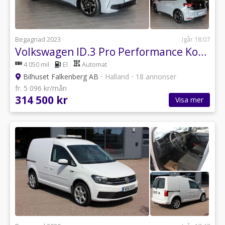
Begagnad 2023
Igår 18:07
Volkswagen ID.3 Pro Performance Komfort V-Däck Cykelhållare Värmepump
4 050 mil
El
Automat
Bilhuset Falkenberg AB
•
Halland
•
18 annonser
fr. 5 096 kr/mån
314 500 kr
Visa mer