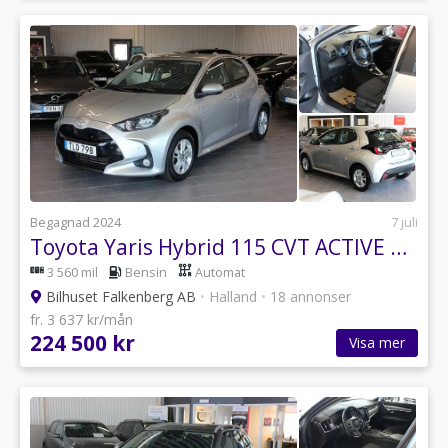
Begagnad 2024
7 juli
Toyota Yaris Hybrid 115 CVT ACTIVE KOMFORTPAKET Kamera V-Hjul Alu
3 560 mil
Bensin
Automat
Bilhuset Falkenberg AB
•
Halland
•
18 annonser
fr. 3 637 kr/mån
224 500 kr
Visa mer