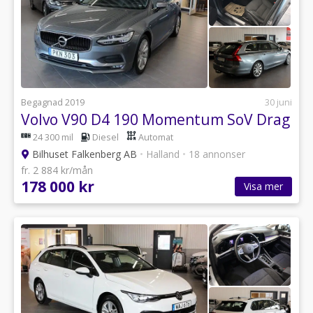
Begagnad 2019
30 juni
Volvo V90 D4 190 Momentum SoV Drag
24 300 mil
Diesel
Automat
Bilhuset Falkenberg AB
•
Halland
•
18 annonser
fr. 2 884 kr/mån
178 000 kr
Visa mer