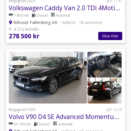
Begagnad 2020
Igår 17:47
Volkswagen Caddy Van 2.0 TDI 4Motion D-Värmare V-Hjul V-inredning
7 850 mil
Diesel
Automat
Bilhuset Falkenberg AB
•
Halland
•
18 annonser
fr. 4 512 kr/mån
278 500 kr
Visa mer
Begagnad 2020
Igår 10:28
Volvo V90 D4 SE Advanced Momentum Drag V-Hjul
20 150 mil
Diesel
Automat