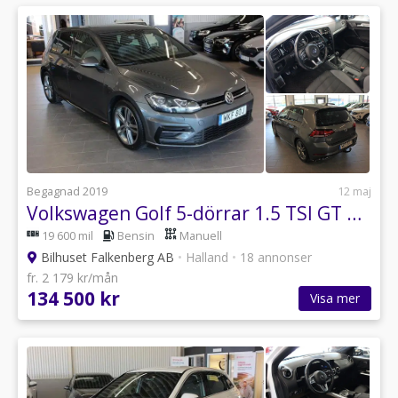
Begagnad 2019
12 maj
Volkswagen Golf 5-dörrar 1.5 TSI GT R-Line Drag Värmare V-Hjul
19 600 mil
Bensin
Manuell
Bilhuset Falkenberg AB
•
Halland
•
18 annonser
fr. 2 179 kr/mån
134 500 kr
Visa mer