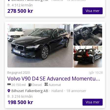
fr. 4 512 kr/mån
278 500 kr
Visa mer
Begagnad 2020
Igår 10:28
Volvo V90 D4 SE Advanced Momentum Drag V-Hjul
20 150 mil
Diesel
Automat
Bilhuset Falkenberg AB
•
Halland
•
18 annonser
fr. 3 216 kr/mån
198 500 kr
Visa mer