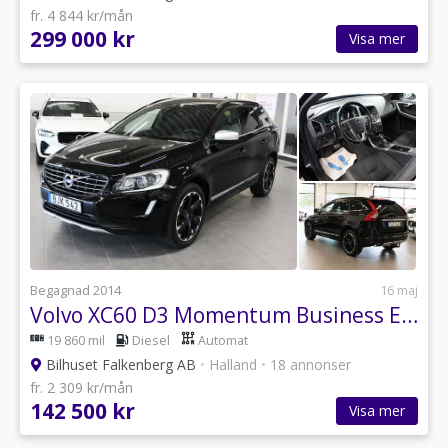
fr. 4 844 kr/mån
299 000 kr
Visa mer
Begagnad 2014
16 maj
Volvo XC60 D3 Momentum Business Edition Pro Drag TV SoV
19 860 mil
Diesel
Automat
Bilhuset Falkenberg AB
•
Halland
•
18 annonser
fr. 2 309 kr/mån
142 500 kr
Visa mer