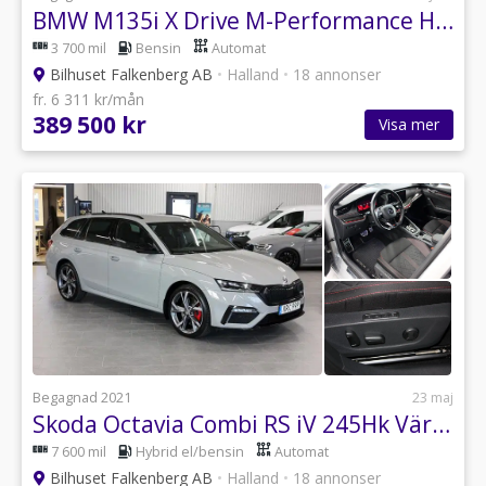
BMW M135i X Drive M-Performance HUD Pano KW Eventuri
3 700 mil
Bensin
Automat
Bilhuset Falkenberg AB
•
Halland
•
18 annonser
fr. 6 311 kr/mån
389 500 kr
Visa mer
Begagnad 2021
23 maj
Skoda Octavia Combi RS iV 245Hk Värmare Cockpit B-kamera ljud pkt
7 600 mil
Hybrid el/bensin
Automat
Bilhuset Falkenberg AB
•
Halland
•
18 annonser