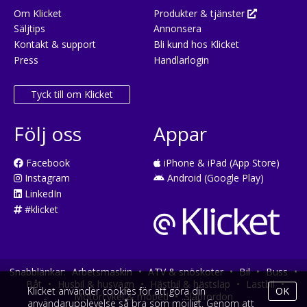
Om Klicket
Produkter & tjänster
Säljtips
Annonsera
Kontakt & support
Bli kund hos Klicket
Press
Handlarlogin
Tyck till om Klicket
Följ oss
Appar
Facebook
iPhone & iPad (App Store)
Instagram
Android (Google Play)
LinkedIn
#klicket
Snabblänkar:
Arbetsmaskin
•
ATV & snöskoter
•
Bil
•
Buss
•
Båt
•
Husbil & husvagn
•
Hästbil & hästsläp
•
Lastbil
•
Klicket använder cookies för att göra din
OK
Motorcykel & moped
•
Släpfordon
användarupplevelse så bra som möjligt. Genom att