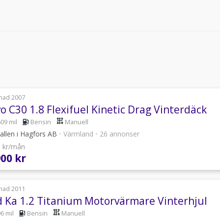
nad 2007
o C30 1.8 Flexifuel Kinetic Drag Vinterdäck
609 mil
Bensin
Manuell
allen i Hagfors AB
•
Värmland
•
26 annonser
6 kr/mån
900 kr
nad 2011
d Ka 1.2 Titanium Motorvärmare Vinterhjul
6 mil
Bensin
Manuell