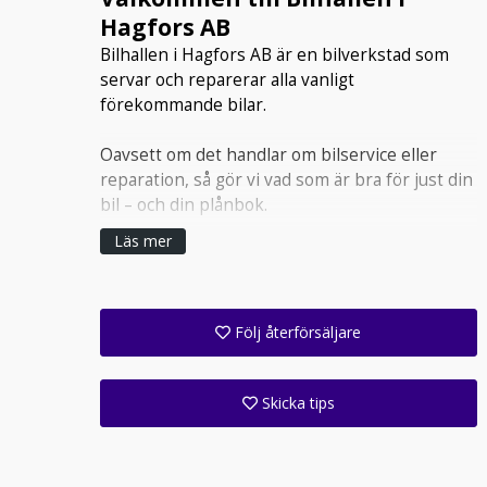
Hagfors AB
Bilhallen i Hagfors AB är en bilverkstad som
servar och reparerar alla vanligt
förekommande bilar.
Oavsett om det handlar om bilservice eller
reparation, så gör vi vad som är bra för just din
bil – och din plånbok.
Läs mer
Följ återförsäljare
Få ett e-postmeddelande när denna återförsäljare lagt upp en eller flera nya annonser i sitt lager!
Följ alla anläggningar inom denna företagsgrupp (1 st)
Skicka tips
Ange din väns e-postadress för att skicka ett tips om denna återförsäljare.