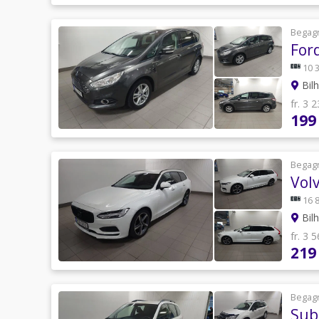
Begag
For
10 
Bilh
fr. 3 
199
Begag
Vol
16 
Bilh
fr. 3 
219
Begag
Sub