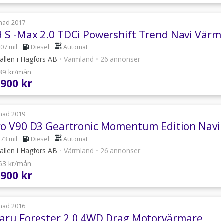
nad 2017
d S -Max 2.0 TDCi Powershift Trend Navi Värm
307 mil
Diesel
Automat
allen i Hagfors AB
•
Värmland
•
26 annonser
239 kr/mån
 900 kr
nad 2019
vo V90 D3 Geartronic Momentum Edition Nav
873 mil
Diesel
Automat
allen i Hagfors AB
•
Värmland
•
26 annonser
563 kr/mån
 900 kr
nad 2016
aru Forester 2.0 4WD Drag Motorvärmare