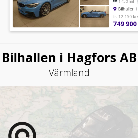
1 450 mil
Bilhallen 
fr. 12 150 k
749 900
Bilhallen i Hagfors AB
Värmland