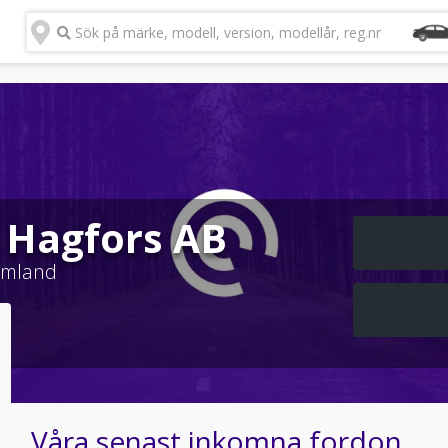
Sök på märke, modell, version, modellår, reg.nr
i Hagfors AB
rmland
Våra senast inkomna fordon