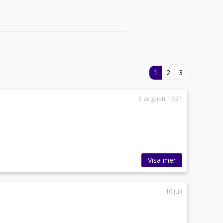
1
2
3
5 augusti 17:21
Visa mer
16 juli