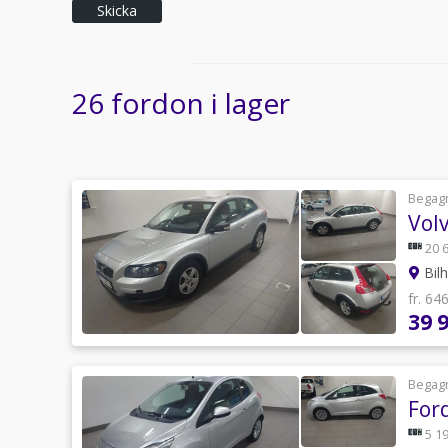
Skicka
26 fordon i lager
Begag
Volv
20 
Bilh
fr. 64
39 
Begag
For
5 19