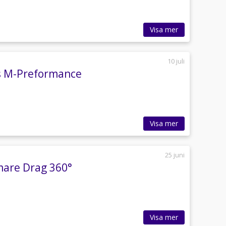
Visa mer
10 juli
s M-Preformance
Visa mer
25 juni
mare Drag 360°
Visa mer