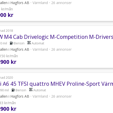
allen i Hagfors AB
•
Värmland
•
26 annonser
8 kr/mån
900 kr
nad 2018
 M4 Cab Drivelogic M-Competition M-Driver
0 mil
Bensin
Automat
allen i Hagfors AB
•
Värmland
•
26 annonser
 150 kr/mån
 900 kr
nad 2020
i A6 45 TFSI quattro MHEV Proline-Sport Vär
890 mil
Bensin
Automat
allen i Hagfors AB
•
Värmland
•
26 annonser
183 kr/mån
 900 kr