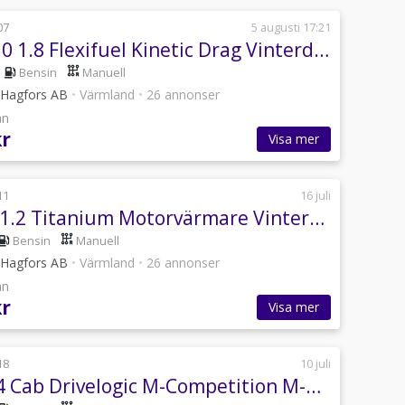
07
5 augusti 17:21
Volvo C30 1.8 Flexifuel Kinetic Drag Vinterdäck
Bensin
Manuell
i Hagfors AB
•
Värmland
•
26 annonser
ån
kr
Visa mer
11
16 juli
Ford Ka 1.2 Titanium Motorvärmare Vinterhjul
Bensin
Manuell
i Hagfors AB
•
Värmland
•
26 annonser
ån
kr
Visa mer
18
10 juli
BMW M4 Cab Drivelogic M-Competition M-Drivers M-Preformance