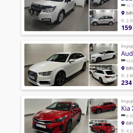
15 
Bilh
fr. 2 
159
Begag
Audi
13 
Bilh
fr. 3 
234
Begag
Kia
6 10
Bilh
fr. 4 