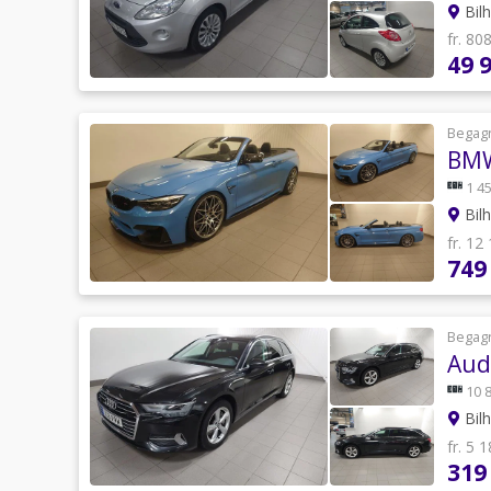
Bilh
fr. 80
49 
Begag
BMW
1 45
Bilh
fr. 12
749
Begag
Aud
10 
Bilh
fr. 5 
319