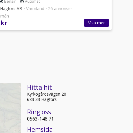
Bensin
Automat
i Hagfors AB
•
Värmland
•
26 annonser
r/mån
 kr
Visa mer
Hitta hit
Kyrkogårdsvägen 20
683 33 Hagfors
Ring oss
0563-148 71
Hemsida