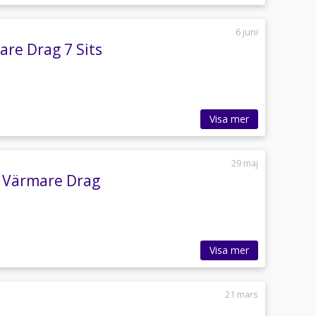
6 juni
are Drag 7 Sits
Visa mer
29 maj
i Värmare Drag
Visa mer
21 mars