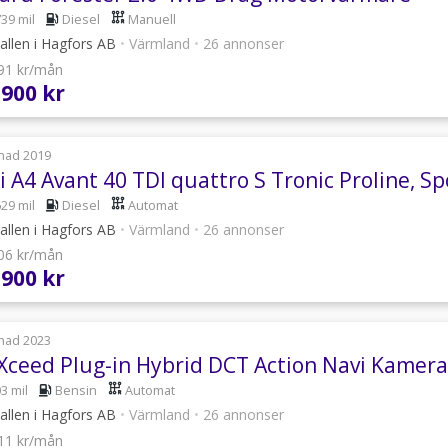
739 mil
Diesel
Manuell
allen i Hagfors AB
•
Värmland
•
26 annonser
591 kr/mån
 900 kr
nad 2019
 A4 Avant 40 TDI quattro S Tronic Proline, Sp
629 mil
Diesel
Automat
allen i Hagfors AB
•
Värmland
•
26 annonser
806 kr/mån
 900 kr
nad 2023
 Xceed Plug-in Hybrid DCT Action Navi Kamer
3 mil
Bensin
Automat
allen i Hagfors AB
•
Värmland
•
26 annonser
211 kr/mån