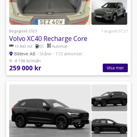
Begagnad 2023
7 augusti 07:27
Volvo XC40 Recharge Core
13 843 mil
El
Automat
Bildeve AB
•
Skåne
•
172 annonser
fr. 4 196 kr/mån
259 000 kr
Visa mer