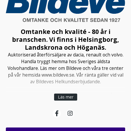
Omtanke och kvalité - 80 år i
branschen. Vi finns i Helsingborg,
Landskrona och Höganäs.
Auktoriserad återförsäljare av dacia, renault och volvo.
Handla tryggt hemma hos Sveriges äldsta
Volvohandlare. Läs mer om Bildeve och våra tre center
på vår hemsida www.bildeve.se. Vår ränta gäller vid val
av Bildeves Helkundserbjudande.
Bildeve grundades 1920 av Algot Viebke. Samma år som
Läs mer
Volvo började producera bilar, d v s 1927, tecknade
Bildeve sitt första kontrakt om försäljning och service
av Volvos produkter. Med vår långa erfarenhet vet vi
vad som krävs av en bra Volvohandlare och detta ligger
bland annat bakom valet av våra honnörsord: omtanke