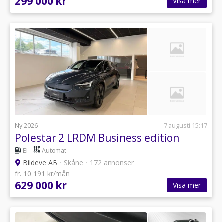
299 000 kr
Visa mer
Ny 2026
7 augusti 15:17
Polestar 2 LRDM Business edition
El
Automat
Bildeve AB
•
Skåne
•
172 annonser
fr. 10 191 kr/mån
629 000 kr
Visa mer