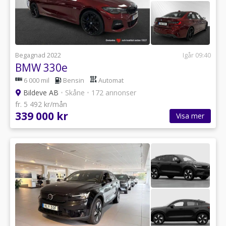
Begagnad 2022
Igår 09:40
BMW 330e
6 000 mil
Bensin
Automat
Bildeve AB
•
Skåne
•
172 annonser
fr. 5 492 kr/mån
339 000 kr
Visa mer