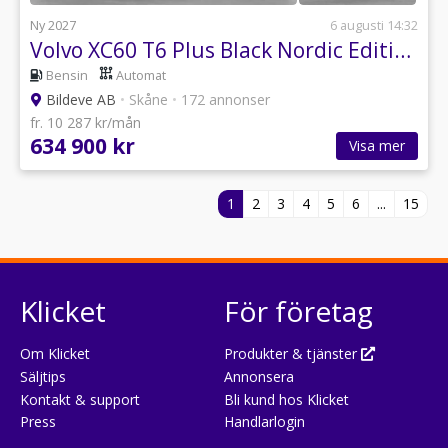
Ny 2027
6 augusti 14:32
Volvo XC60 T6 Plus Black Nordic Edition
Bensin
Automat
Bildeve AB
•
Skåne
•
172 annonser
fr. 10 287 kr/mån
634 900 kr
Visa mer
1
2
3
4
5
6
...
15
Klicket
För företag
Om Klicket
Produkter & tjänster
Säljtips
Annonsera
Kontakt & support
Bli kund hos Klicket
Press
Handlarlogin