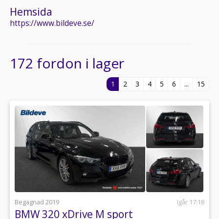
Hemsida
https://www.bildeve.se/
172 fordon i lager
1
2
3
4
5
6
...
15
Begagnad 2019
Igår 17:18
BMW 320 xDrive M sport