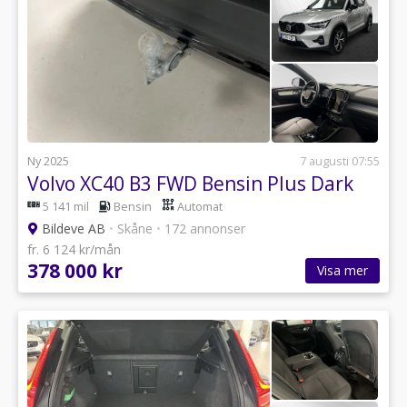
Ny 2025
7 augusti 07:55
Volvo XC40 B3 FWD Bensin Plus Dark
5 141 mil
Bensin
Automat
Bildeve AB
•
Skåne
•
172 annonser
fr. 6 124 kr/mån
378 000 kr
Visa mer