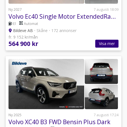
Ny 2027
7 augusti 18:09
Volvo Ec40 Single Motor ExtendedRange Plus SE
El
Automat
Bildeve AB
•
Skåne
•
172 annonser
fr. 9 152 kr/mån
564 900 kr
Visa mer
Ny 2025
7 augusti 17:24
Volvo XC40 B3 FWD Bensin Plus Dark