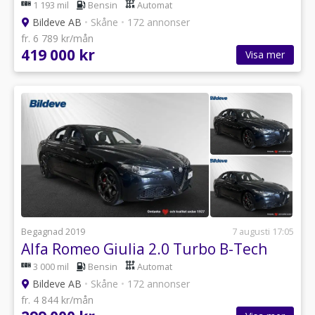
1 193 mil
Bensin
Automat
Bildeve AB
•
Skåne
•
172 annonser
fr. 6 789 kr/mån
419 000 kr
Visa mer
Begagnad 2019
7 augusti 17:05
Alfa Romeo Giulia 2.0 Turbo B-Tech
3 000 mil
Bensin
Automat
Bildeve AB
•
Skåne
•
172 annonser
fr. 4 844 kr/mån