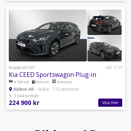
Begagnad 2021
Igår 15:39
Kia CEED Sportswagon Plug-in
4 700 mil
Bensin
Automat
Bildeve AB
•
Skåne
•
172 annonser
fr. 3 644 kr/mån
224 900 kr
Visa mer