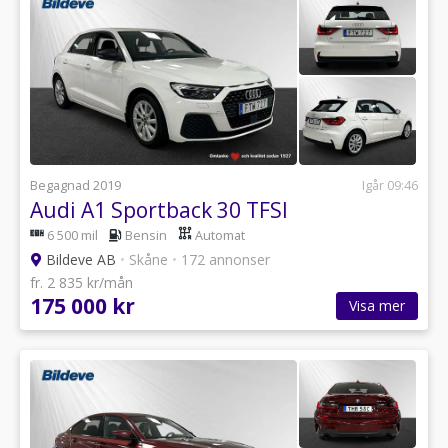
Begagnad 2019
Igår 09:46
Audi A1 Sportback 30 TFSI
6 500 mil
Bensin
Automat
Bildeve AB
•
Skåne
•
172 annonser
fr. 2 835 kr/mån
175 000 kr
Visa mer