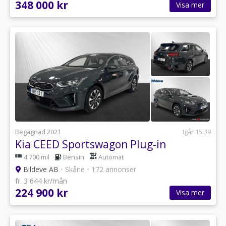
348 000 kr
Visa mer
Begagnad 2021
Igår 15:39
Kia CEED Sportswagon Plug-in
4 700 mil
Bensin
Automat
Bildeve AB
•
Skåne
•
172 annonser
fr. 3 644 kr/mån
224 900 kr
Visa mer