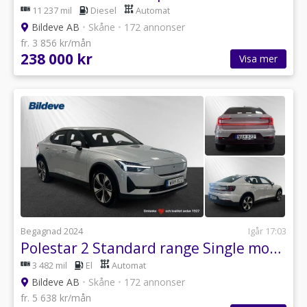
11 237 mil
Diesel
Automat
Bildeve AB
•
Skåne
•
172 annonser
fr. 3 856 kr/mån
238 000 kr
Visa mer
Begagnad 2024
Igår 17:03
Polestar 2 Standard range Single motor
3 482 mil
El
Automat
Bildeve AB
•
Skåne
•
172 annonser
fr. 5 638 kr/mån