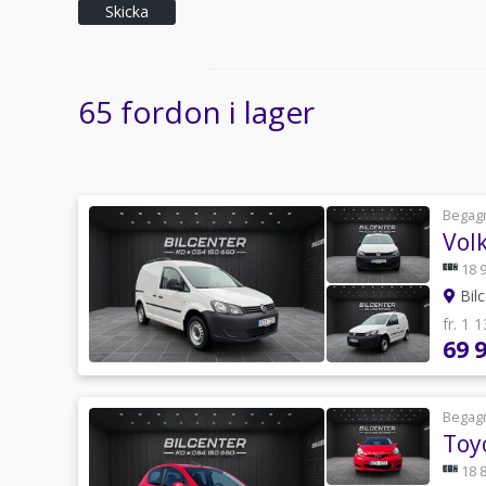
Skicka
65 fordon i lager
Begag
Vol
18 
Bilc
fr. 1 
69 
Begag
Toy
18 