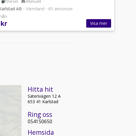
Diesel
Manuell
Karlstad AB
•
Värmland
•
65 annonser
/mån
 kr
Visa mer
Hitta hit
Säterivägen 12 A
653 41 Karlstad
Ring oss
054150650
Hemsida