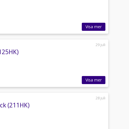
Visa mer
29 juli
(125HK)
Visa mer
28 juli
ack (211HK)