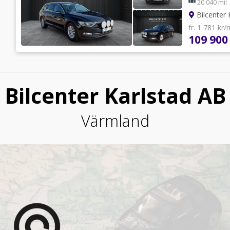
20 040 mil
Bilcenter 
fr. 1 781 kr
109 900
Bilcenter Karlstad AB
Värmland