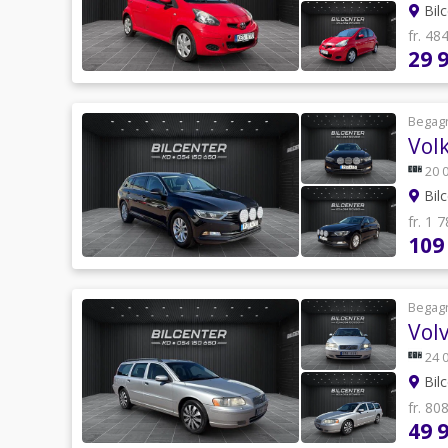
Bilc
fr. 48
29 
Begag
Vol
20 
Bilc
fr. 1 
109
Begag
Vol
24 
Bilc
fr. 80
49 