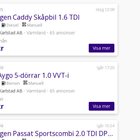
15
Idag 12:08
gen Caddy Skåpbil 1.6 TDI
Diesel
Manuell
Karlstad AB
•
Värmland
•
65 annonser
/mån
kr
Visa mer
10
Igår 17:20
ygo 5-dörrar 1.0 VVT-i
Bensin
Manuell
Karlstad AB
•
Värmland
•
65 annonser
ån
kr
Visa mer
16
Igår 15:24
Volkswagen Passat Sportscombi 2.0 TDI DPF BMT Base Euro 6