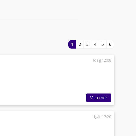
1
2
3
4
5
6
Idag 12:08
Visa mer
Igår 17:20