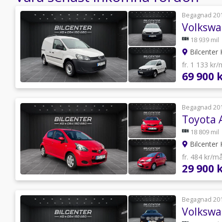
Begagnad 20
Volkswa
18 939 mil
Bilcenter 
fr. 1 133 kr
69 900 
Begagnad 20
Toyota A
18 809 mil
Bilcenter 
fr. 484 kr/m
29 900 
Begagnad 20