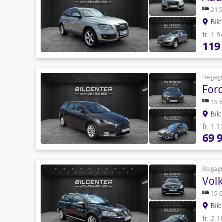
21 
Bilc
fr. 1 
119
Begag
For
15 
Bilc
fr. 1 
69 
Begag
Vol
15 
Bilc
fr. 2 