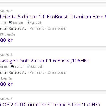
nad 2017
d Fiesta 5-dörrar 1.0 EcoBoost Titanium Euro 
1 mil
Bensin
Manuell
enter Karlstad AB
•
Värmland
•
65 annonser
457 kr/mån
900 kr
nad 2003
kswagen Golf Variant 1.6 Basis (105HK)
893 mil
Bensin
Manuell
enter Karlstad AB
•
Värmland
•
65 annonser
5 kr/mån
900 kr
nad 2012
 Q5 2.0 TDI quattro S Tronic S line (170HK)