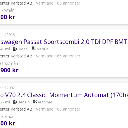
enter Karlstad AB
•
Värmland
•
65 annonser
4 kr/mån
900 kr
nad 2016
kswagen Passat Sportscombi 2.0 TDI DPF BMT
040 mil
Diesel
Manuell
enter Karlstad AB
•
Värmland
•
65 annonser
781 kr/mån
 900 kr
nad 2007
vo V70 2.4 Classic, Momentum Automat (170h
037 mil
Bensin
Automat
enter Karlstad AB
•
Värmland
•
65 annonser
8 kr/mån
900 kr