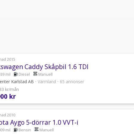
nad 2015
kswagen Caddy Skåpbil 1.6 TDI
939 mil
Diesel
Manuell
enter Karlstad AB
•
Värmland
•
65 annonser
133 kr/mån
900 kr
nad 2010
ota Aygo 5-dörrar 1.0 VVT-i
809 mil
Bensin
Manuell