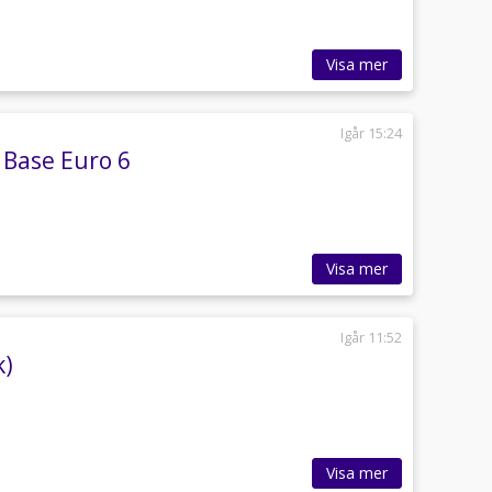
Visa mer
Igår 15:24
 Base Euro 6
Visa mer
Igår 11:52
k)
Visa mer