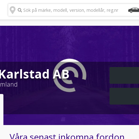
Sök på märke, modell, version, modellår, reg.nr
 Karlstad AB
rmland
Våra senast inkomna fordon