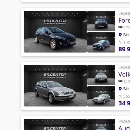
Begag
For
9 99
Bilc
fr. 1 
89 
Begag
Vol
14 
Bilc
fr. 56
34 
Begag
Audi