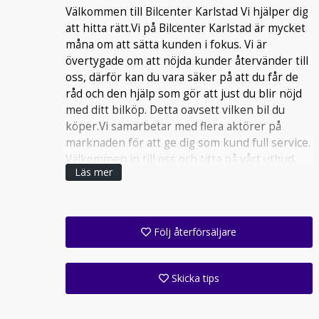
Välkommen till Bilcenter Karlstad Vi hjälper dig
att hitta rätt.Vi på Bilcenter Karlstad är mycket
måna om att sätta kunden i fokus. Vi är
övertygade om att nöjda kunder återvänder till
oss, därför kan du vara säker på att du får de
råd och den hjälp som gör att just du blir nöjd
med ditt bilköp. Detta oavsett vilken bil du
köper.Vi samarbetar med flera aktörer på
marknaden för att ge dig som kund full service.
Välkommen in till oss och titta på vårt utbud,
Läs mer
alla är hjärtligt välkomna till oss på Bilcenter
Karlstad.054-150650.
Öppet tider. Vardagar 09,00-18,00 Lördagar
10,00-14,00 Välkomna.
Följ återförsäljare
Få ett e-postmeddelande när denna återförsäljare lagt upp en eller flera nya annonser i sitt lager!
Följ alla anläggningar inom denna företagsgrupp (1 st)
Skicka tips
Ange din väns e-postadress för att skicka ett tips om denna återförsäljare.