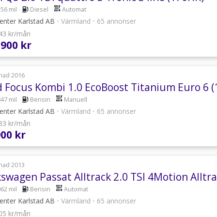
556 mil
Diesel
Automat
enter Karlstad AB
•
Värmland
•
65 annonser
943 kr/mån
 900 kr
nad 2016
d Focus Kombi 1.0 EcoBoost Titanium Euro 6 
847 mil
Bensin
Manuell
enter Karlstad AB
•
Värmland
•
65 annonser
133 kr/mån
900 kr
nad 2013
kswagen Passat Alltrack 2.0 TSI 4Motion Alltr
062 mil
Bensin
Automat
enter Karlstad AB
•
Värmland
•
65 annonser
105 kr/mån