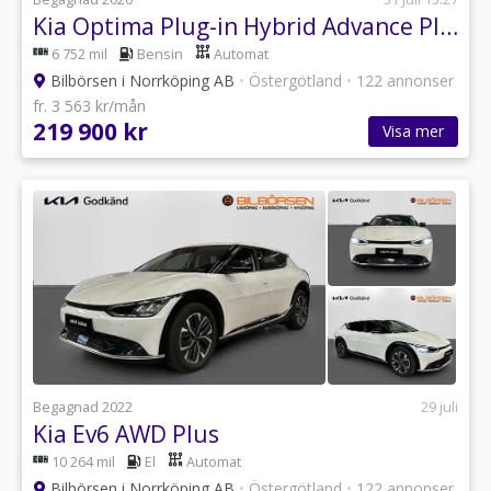
Kia Optima Plug-in Hybrid Advance Plus Dragkrok
6 752 mil
Bensin
Automat
Bilbörsen i Norrköping AB
•
Östergötland
•
122 annonser
fr. 3 563 kr/mån
219 900 kr
Visa mer
Begagnad 2022
29 juli
Kia Ev6 AWD Plus
10 264 mil
El
Automat
Bilbörsen i Norrköping AB
•
Östergötland
•
122 annonser