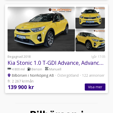
Begagnad 2018
Igår 17:05
Kia Stonic 1.0 T-GDI Advance, Advance Plus
4 800 mil
Bensin
Manuell
Bilbörsen i Norrköping AB
•
Östergötland
•
122 annonser
fr. 2 267 kr/mån
139 900 kr
Visa mer