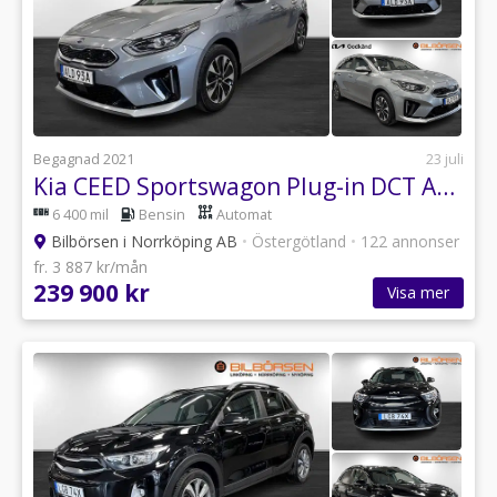
Begagnad 2021
23 juli
Kia CEED Sportswagon Plug-in DCT Advance
6 400 mil
Bensin
Automat
Bilbörsen i Norrköping AB
•
Östergötland
•
122 annonser
fr. 3 887 kr/mån
239 900 kr
Visa mer