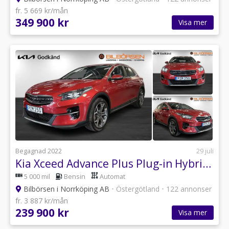
fr. 5 669 kr/mån
349 900 kr
Visa mer
Begagnad 2022
29 juli
Kia Xceed Advance Plus Plug-in Hybrid DCT Euro 6
5 000 mil
Bensin
Automat
Bilbörsen i Norrköping AB
•
Östergötland
•
122 annonser
fr. 3 887 kr/mån
239 900 kr
Visa mer