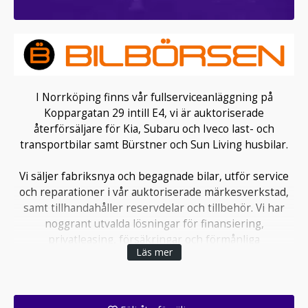
I Norrköping finns vår fullserviceanläggning på
Koppargatan 29 intill E4, vi är auktoriserade
återförsäljare för Kia, Subaru och Iveco last- och
transportbilar samt Bürstner och Sun Living husbilar.
Vi säljer fabriksnya och begagnade bilar, utför service
och reparationer i vår auktoriserade märkesverkstad,
samt tillhandahåller reservdelar och tillbehör. Vi har
noggrant utvalda lösningar för finansiering,
privatleasing, försäkringar och förmånliga
Läs mer
helhetskoncept för tjänstebilar till företag.
Välkommen till oss!