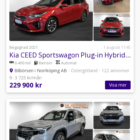
Begagnad 2021
1 augusti 17:45
Kia CEED Sportswagon Plug-in Hybrid Advance plus DCT Euro 6
6 400 mil
Bensin
Automat
Bilbörsen i Norrköping AB
•
Östergötland
•
122 annonser
fr. 3 725 kr/mån
229 900 kr
Visa mer