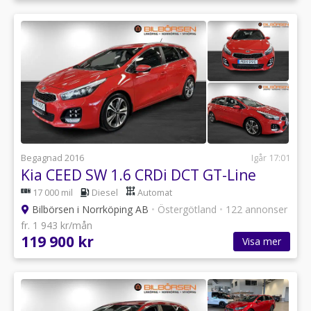
Begagnad 2016
Igår 17:01
Kia CEED SW 1.6 CRDi DCT GT-Line
17 000 mil
Diesel
Automat
Bilbörsen i Norrköping AB
•
Östergötland
•
122 annonser
fr. 1 943 kr/mån
119 900 kr
Visa mer