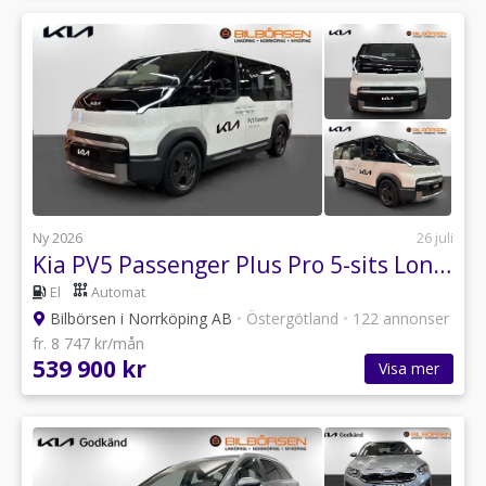
Ny 2026
26 juli
Kia PV5 Passenger Plus Pro 5-sits Long Range 71.2 kWh (Demo 950 mil)
El
Automat
Bilbörsen i Norrköping AB
•
Östergötland
•
122 annonser
fr. 8 747 kr/mån
539 900 kr
Visa mer