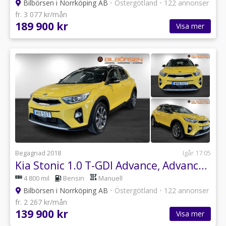
Bilbörsen i Norrköping AB
•
Östergötland
•
122 annonser
fr. 3 077 kr/mån
189 900 kr
Visa mer
Begagnad 2018
Igår 17:05
Kia Stonic 1.0 T-GDI Advance, Advance Plus
4 800 mil
Bensin
Manuell
Bilbörsen i Norrköping AB
•
Östergötland
•
122 annonser
fr. 2 267 kr/mån
139 900 kr
Visa mer