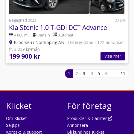
Begagnad 2023
23 juli
Kia Stonic 1.0 T-GDI DCT Advance
4 800 mil
Bensin
Automat
Bilbörsen i Norrköping AB
•
Östergötland
•
122 annonser
fr. 3 239 kr/mån
199 900 kr
Visa mer
1
2
3
4
5
6
...
11
Klicket
För företag
Om Klicket
Produkter & tjänster
Säljtips
Annonsera
Kontakt & support
Bli kund hos Klicket