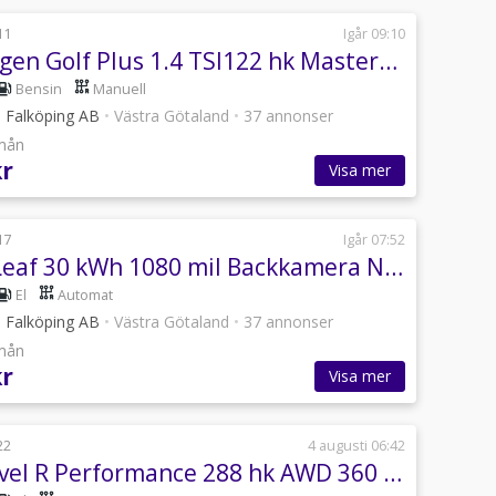
11
Igår 09:10
Volkswagen Golf Plus 1.4 TSI122 hk Masters Drag Nyserv 7900 mil MKT FIN
Bensin
Manuell
i Falköping AB
•
Västra Götaland
•
37 annonser
/mån
kr
Visa mer
17
Igår 07:52
Nissan Leaf 30 kWh 1080 mil Backkamera NAVI MOMS
El
Automat
i Falköping AB
•
Västra Götaland
•
37 annonser
/mån
kr
Visa mer
22
4 augusti 06:42
MG Marvel R Performance 288 hk AWD 360 Kam Panor Läder MOMS 96% SoH