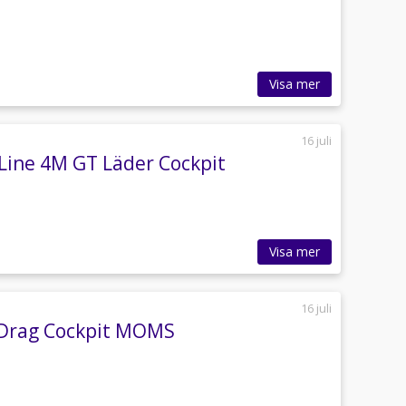
Visa mer
16 juli
Line 4M GT Läder Cockpit
Visa mer
16 juli
r Drag Cockpit MOMS