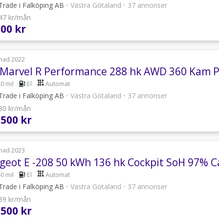
Trade i Falköping AB
•
Västra Götaland
•
37 annonser
547 kr/mån
500 kr
nad 2022
Marvel R Performance 288 hk AWD 360 Kam 
0 mil
El
Automat
Trade i Falköping AB
•
Västra Götaland
•
37 annonser
880 kr/mån
 500 kr
nad 2023
geot E -208 50 kWh 136 hk Cockpit SoH 97% C
0 mil
El
Automat
Trade i Falköping AB
•
Västra Götaland
•
37 annonser
989 kr/mån
 500 kr