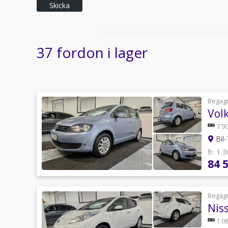
Skicka
37 fordon i lager
Begag
Vol
7 90
Bil-
fr. 1 
84 
Begag
Nis
1 08