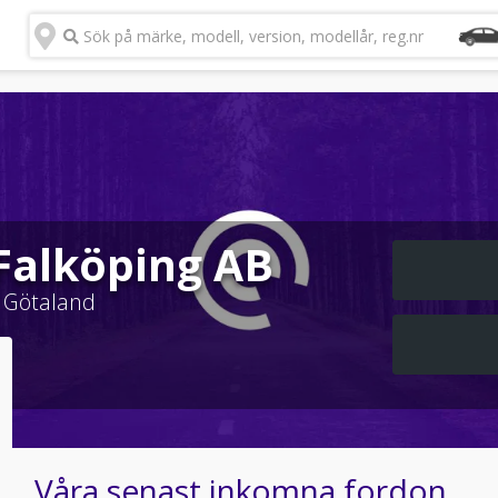
Sök på märke, modell, version, modellår, reg.nr
 Falköping AB
 Götaland
Våra senast inkomna fordon