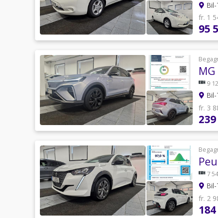
Bil-
fr. 1 
95 
Begag
MG 
9 12
Bil-
fr. 3 
239
Begag
Peu
7 54
Bil-
fr. 2 
184