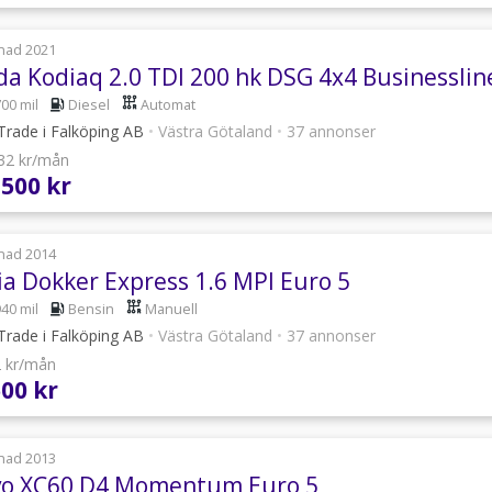
nad 2021
da Kodiaq 2.0 TDI 200 hk DSG 4x4 Businesslin
700 mil
Diesel
Automat
Trade i Falköping AB
•
Västra Götaland
•
37 annonser
232 kr/mån
 500 kr
nad 2014
ia Dokker Express 1.6 MPI Euro 5
940 mil
Bensin
Manuell
Trade i Falköping AB
•
Västra Götaland
•
37 annonser
2 kr/mån
500 kr
nad 2013
vo XC60 D4 Momentum Euro 5