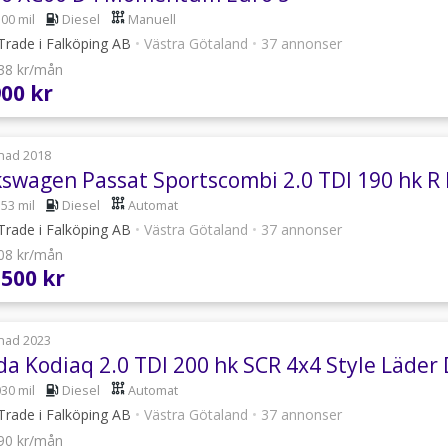
500 mil
Diesel
Manuell
Trade i Falköping AB
•
Västra Götaland
•
37 annonser
538 kr/mån
900 kr
nad 2018
kswagen Passat Sportscombi 2.0 TDI 190 hk R 
553 mil
Diesel
Automat
Trade i Falköping AB
•
Västra Götaland
•
37 annonser
908 kr/mån
 500 kr
nad 2023
da Kodiaq 2.0 TDI 200 hk SCR 4x4 Style Läde
030 mil
Diesel
Automat
Trade i Falköping AB
•
Västra Götaland
•
37 annonser
690 kr/mån