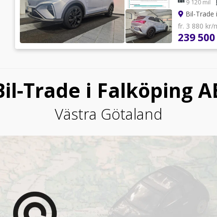
9 120 mil
Bil-Trade 
fr. 3 880 kr
239 500
Bil-Trade i Falköping A
Västra Götaland