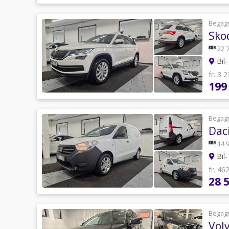
Begag
Sko
22 
Bil-
fr. 3 
199
Begag
Dac
14 
Bil-
fr. 46
28 
Begag
Vol