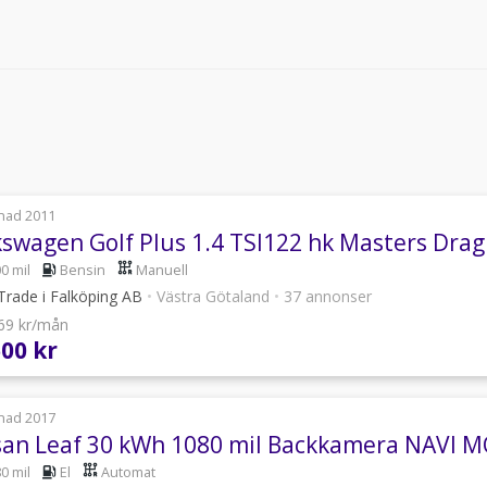
nad 2011
kswagen Golf Plus 1.4 TSI122 hk Masters Drag
0 mil
Bensin
Manuell
Trade i Falköping AB
•
Västra Götaland
•
37 annonser
369 kr/mån
500 kr
nad 2017
san Leaf 30 kWh 1080 mil Backkamera NAVI 
0 mil
El
Automat