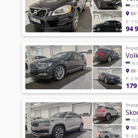
21 
Bil-
fr. 1 
94 
Begag
Vol
16 
Bil-
fr. 2 
179
Begag
Sko
19 
Bil-
fr. 4 