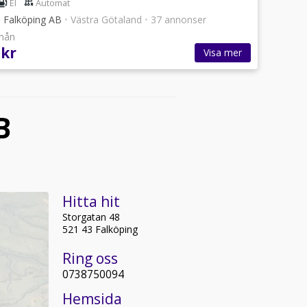
El
Automat
i Falköping AB
•
Västra Götaland
•
37 annonser
/mån
 kr
Visa mer
B
Hitta hit
Storgatan 48
521 43 Falköping
Ring oss
0738750094
Hemsida