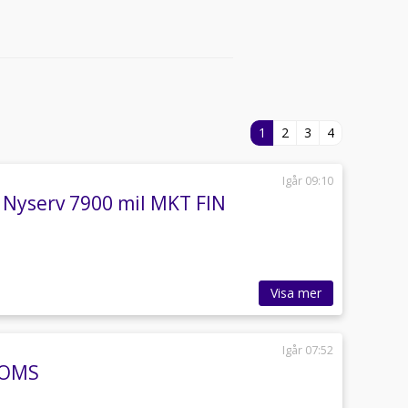
1
2
3
4
Igår 09:10
 Nyserv 7900 mil MKT FIN
Visa mer
Igår 07:52
MOMS