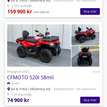
Bil & Fritid i Vilhelmina AB
•
Västerbotten
•
89 annonser
fr. 2 591 kr/mån
159 900 kr
Visa mer
169 900 kr
Begagnad 2023
30 juli
CFMOTO 520l 58mil
Quad
Bil & Fritid i Vilhelmina AB
•
Västerbotten
•
89 annonser
fr. 1 214 kr/mån
74 900 kr
Visa mer