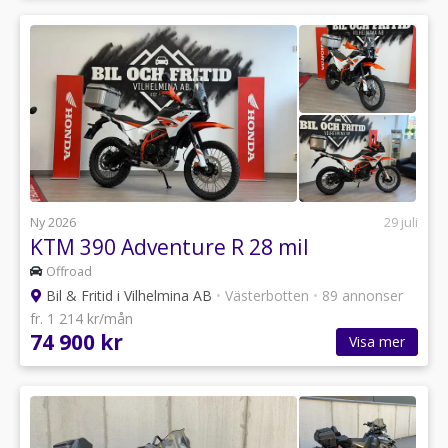
Ny 2026
29 juli
KTM 390 Adventure R 28 mil
Offroad
Bil & Fritid i Vilhelmina AB
•
Västerbotten
•
89 annonser
fr. 1 214 kr/mån
74 900 kr
Visa mer