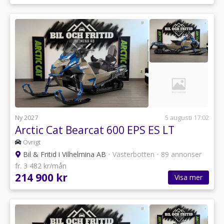
Ny 2027
5 augusti 17:02
Arctic Cat Bearcat 600 EPS ES LT
Övrigt
Bil & Fritid i Vilhelmina AB
•
Västerbotten
•
89 annonser
fr. 3 482 kr/mån
214 900 kr
Visa mer