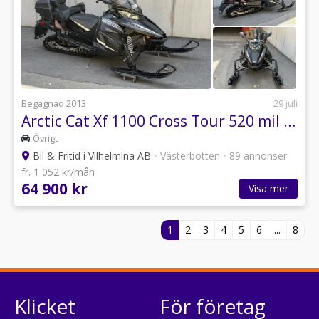
Begagnad 2013
29 juli
Arctic Cat Xf 1100 Cross Tour 520 mil 4-takt
Övrigt
Bil & Fritid i Vilhelmina AB
•
Västerbotten
•
89 annonser
fr. 1 052 kr/mån
64 900 kr
Visa mer
1
2
3
4
5
6
...
8
Klicket
För företag