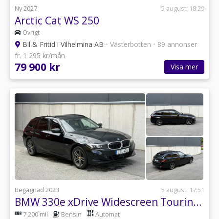
Ny 2027
5 augusti 18:29
Arctic Cat WS 250
Övrigt
Bil & Fritid i Vilhelmina AB
•
Västerbotten
•
89 annonser
fr. 1 295 kr/mån
79 900 kr
Visa mer
Begagnad 2023
5 augusti 17:51
BMW 330e xDrive Widescreen Touring Steptronic Comfort
7 200 mil
Bensin
Automat