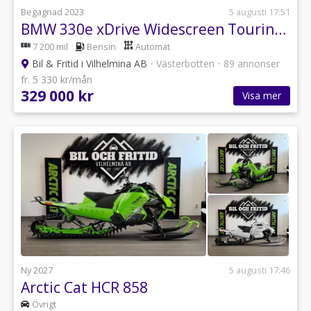
Begagnad 2023
5 augusti 17:51
BMW 330e xDrive Widescreen Touring Steptronic Comfort
7 200 mil
Bensin
Automat
Bil & Fritid i Vilhelmina AB
•
Västerbotten
•
89 annonser
fr. 5 330 kr/mån
329 000 kr
Visa mer
Ny 2027
5 augusti 17:46
Arctic Cat HCR 858
Övrigt