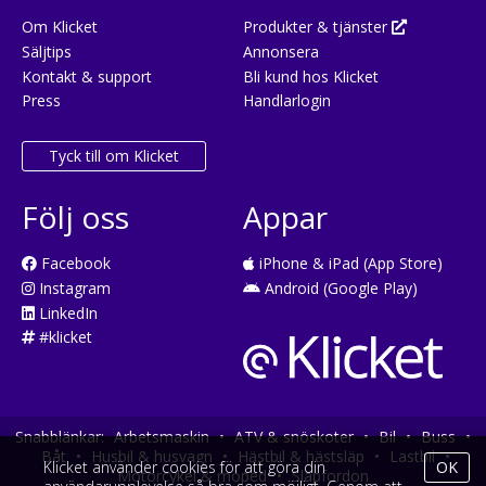
Om Klicket
Produkter & tjänster
Säljtips
Annonsera
Kontakt & support
Bli kund hos Klicket
Press
Handlarlogin
Tyck till om Klicket
Följ oss
Appar
Facebook
iPhone & iPad (App Store)
Instagram
Android (Google Play)
LinkedIn
#klicket
Snabblänkar:
Arbetsmaskin
•
ATV & snöskoter
•
Bil
•
Buss
•
Båt
•
Husbil & husvagn
•
Hästbil & hästsläp
•
Lastbil
•
Klicket använder cookies för att göra din
OK
Motorcykel & moped
•
Släpfordon