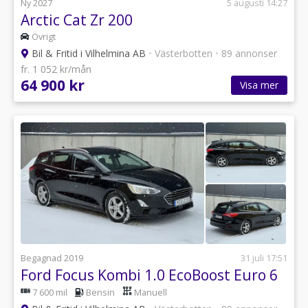
Ny 2027
5 augusti 14:27
Arctic Cat Zr 200
Övrigt
Bil & Fritid i Vilhelmina AB
•
Västerbotten
•
89 annonser
fr. 1 052 kr/mån
64 900 kr
Visa mer
Begagnad 2019
31 juli 17:51
Ford Focus Kombi 1.0 EcoBoost Euro 6
7 600 mil
Bensin
Manuell