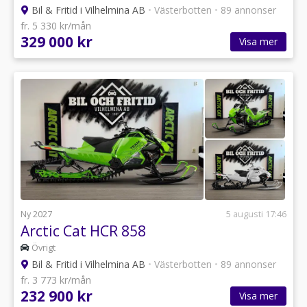
Bil & Fritid i Vilhelmina AB
•
Västerbotten
•
89 annonser
fr. 5 330 kr/mån
329 000 kr
Visa mer
Ny 2027
5 augusti 17:46
Arctic Cat HCR 858
Övrigt
Bil & Fritid i Vilhelmina AB
•
Västerbotten
•
89 annonser
fr. 3 773 kr/mån
232 900 kr
Visa mer