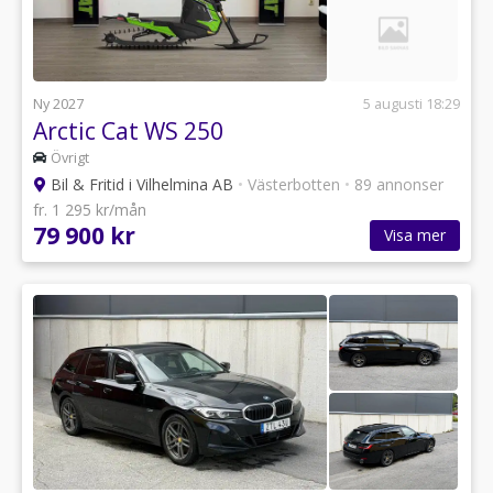
Ny 2027
5 augusti 18:29
Arctic Cat WS 250
Övrigt
Bil & Fritid i Vilhelmina AB
•
Västerbotten
•
89 annonser
fr. 1 295 kr/mån
79 900 kr
Visa mer