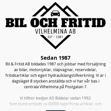
Sedan 1987
Bil & Fritid AB bildades 1987 och jobbar med försäljning
av bilar, motorcyklar, släpvagnar, reservdelar,
fritidsartiklar och egen hydraulslangstillverkning. Vi är i
dagsläget 8 stycken anställda och vi har vår bas i
centrala Vilhelmina på Postgatan 7.
Vi tillhör kedjan AD Bildelar sedan 1992.
Som kund erbjuds ca 42000 lagerförda artiklar, och
släpvagnarna som lagerföres är av fabrikat 4P North