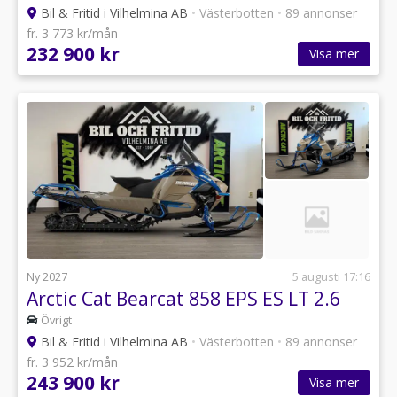
Bil & Fritid i Vilhelmina AB
•
Västerbotten
•
89 annonser
fr. 3 773 kr/mån
232 900 kr
Visa mer
Ny 2027
5 augusti 17:16
Arctic Cat Bearcat 858 EPS ES LT 2.6
Övrigt
Bil & Fritid i Vilhelmina AB
•
Västerbotten
•
89 annonser
fr. 3 952 kr/mån
243 900 kr
Visa mer