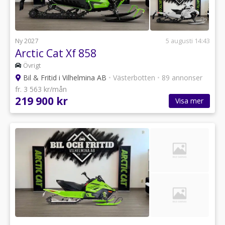
Ny 2027
5 augusti 14:43
Arctic Cat Xf 858
Övrigt
Bil & Fritid i Vilhelmina AB
•
Västerbotten
•
89 annonser
fr. 3 563 kr/mån
219 900 kr
Visa mer