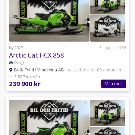
Ny 2027
5 augusti 16:58
Arctic Cat HCX 858
Övrigt
Bil & Fritid i Vilhelmina AB
•
Västerbotten
•
89 annonser
fr. 3 887 kr/mån
239 900 kr
Visa mer