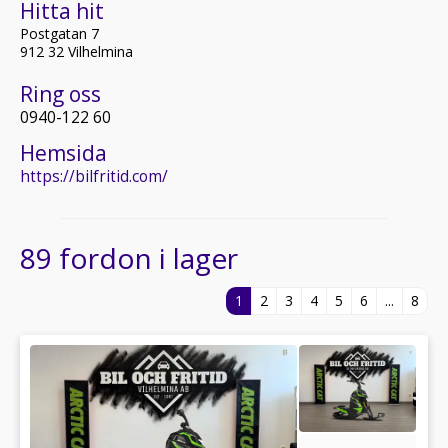
Hitta hit
Postgatan 7
912 32 Vilhelmina
Ring oss
0940-122 60
Hemsida
https://bilfritid.com/
89 fordon i lager
1
2
3
4
5
6
...
8