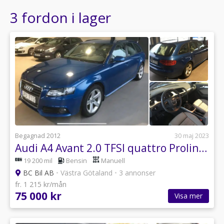
3 fordon i lager
Begagnad 2012
30 maj 2023
Audi A4 Avant 2.0 TFSI quattro Proline 211hk
19 200 mil
Bensin
Manuell
BC Bil AB
•
Västra Götaland
•
3 annonser
fr. 1 215 kr/mån
75 000 kr
Visa mer