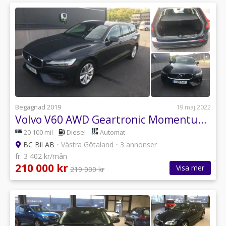
Begagnad 2019
19 maj 2022
Volvo V60 AWD Geartronic Momentum, Advanced Edition Euro 6
20 100 mil
Diesel
Automat
BC Bil AB
•
Västra Götaland
•
3 annonser
fr. 3 402 kr/mån
210 000 kr
Visa mer
219 000 kr