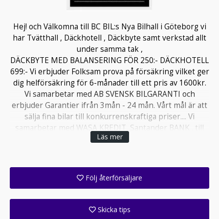
Hej! och Välkomna till BC BIL:s Nya Bilhall i Göteborg vi
har Tvätthall , Däckhotell , Däckbyte samt verkstad allt
under samma tak ,
DÄCKBYTE MED BALANSERING FÖR 250:- DÄCKHOTELL
699:- Vi erbjuder Folksam prova på försäkring vilket ger
dig helförsäkring för 6-månader till ett pris av 1600kr.
Vi samarbetar med AB SVENSK BILGARANTI och
erbjuder Garantier ifrån 3mån - 24 mån. Vårt mål är att
sälja fina bilar till konkurrenskraftiga priser.... Vi
samarbetar med WASA KREDIT, Santander BANK . till
Läs mer
en ganska förmånlig ränta ifrån 6,45%..Vi erbjuder via
mymoney 0:- KONTANTINSATTS (handpening )FÖR
BILAR upp til 200.000kr .SAMT 12 Månader 0% RÄNTA
VIA SVEA EKONOMI AB belopp upp till 50.000.Vi
Följ återförsäljare
reserverar oss för eventuella felformuleringar.
Få ett e-postmeddelande när denna återförsäljare lagt upp en eller flera nya annonser i sitt lager!
www.bcbil.se
Skicka tips