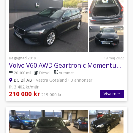
Begagnad 2019
19 maj 2022
Volvo V60 AWD Geartronic Momentum, Advanced Edition Euro 6
20 100 mil
Diesel
Automat
BC Bil AB
•
Västra Götaland
•
3 annonser
fr. 3 402 kr/mån
210 000 kr
Visa mer
219 000 kr