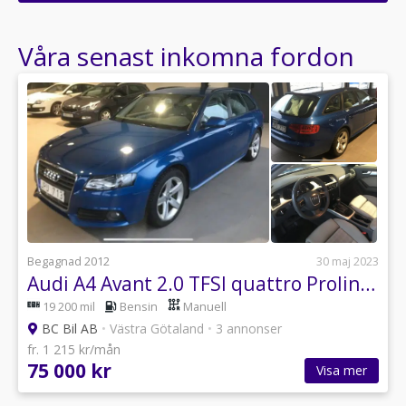
Ange din väns e-postadress för att skicka ett tips om denna återförsäljare.
Våra senast inkomna fordon
Begagnad 2012
30 maj 2023
Audi A4 Avant 2.0 TFSI quattro Proline 211hk
19 200 mil
Bensin
Manuell
BC Bil AB
•
Västra Götaland
•
3 annonser
fr. 1 215 kr/mån
75 000 kr
Visa mer