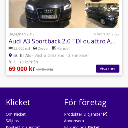
Begagnad 2011
9 februari 2022
Audi A3 Sportback 2.0 TDI quattro Ambition, Comfort 140hk
22 000 mil
Diesel
Manuell
BC Bil AB
•
Västra Götaland
•
3 annonser
fr. 1 118 kr/mån
69 000 kr
Visa mer
79 000 kr
Klicket
För företag
Om Klicket
Produkter & tjänster
Säljtips
Annonsera
Kontakt & support
Bli kund hos Klicket