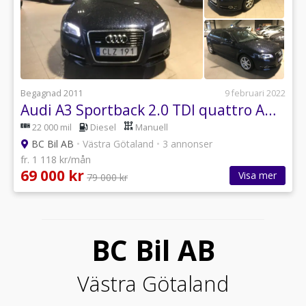
Begagnad 2011
9 februari 2022
Audi A3 Sportback 2.0 TDI quattro Ambition, Comfort 140hk
22 000 mil
Diesel
Manuell
BC Bil AB
•
Västra Götaland
•
3 annonser
fr. 1 118 kr/mån
69 000 kr
Visa mer
79 000 kr
BC Bil AB
Västra Götaland