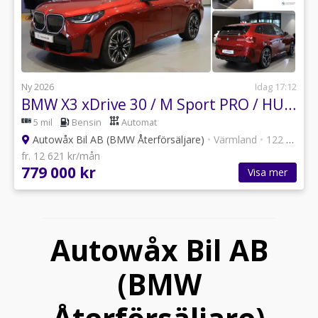
Ny 2026
Idag 17:12
BMW X3 xDrive 30 / M Sport PRO / HUD / Läder - Businesspris*
5 mil
Bensin
Automat
Autowåx Bil AB (BMW Återförsäljare)
•
Värmland
•
122 annonser
fr. 12 621 kr/mån
779 000 kr
Visa mer
Autowåx Bil AB
(BMW