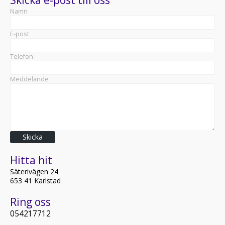
Namn
E-post
Telefon
Meddelande
Skicka
Hitta hit
Säterivägen 24
653 41 Karlstad
Ring oss
054217712