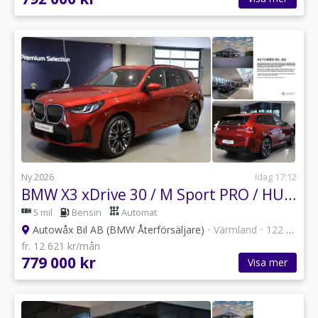
Ny 2026
Idag 17:12
BMW X3 xDrive 30 / M Sport PRO / HUD / Läder - Businesspris*
5 mil
Bensin
Automat
Autowåx Bil AB (BMW Återförsäljare)
•
Värmland
•
122 annonser
fr. 12 621 kr/mån
779 000 kr
Visa mer