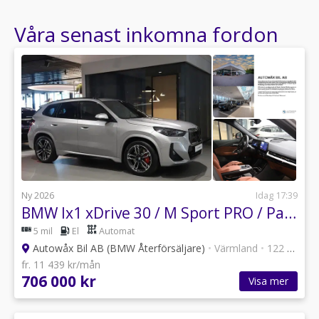
Våra senast inkomna fordon
Ny 2026
Idag 17:39
BMW Ix1 xDrive 30 / M Sport PRO / Panorama / HUD / HK
5 mil
El
Automat
Autowåx Bil AB (BMW Återförsäljare)
•
Värmland
•
122 annonser
fr. 11 439 kr/mån
706 000 kr
Visa mer