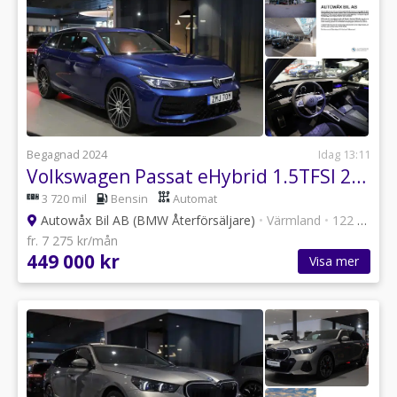
Begagnad 2024
Idag 13:11
Volkswagen Passat eHybrid 1.5TFSI 272hk / R-line / 20" /...
3 720 mil
Bensin
Automat
Autowåx Bil AB (BMW Återförsäljare)
•
Värmland
•
122 annonser
fr. 7 275 kr/mån
449 000 kr
Visa mer