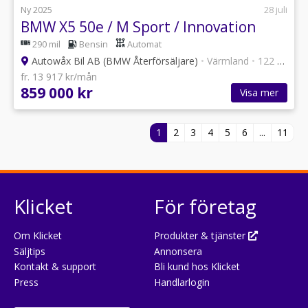
Ny 2025
28 juli
BMW X5 50e / M Sport / Innovation
290 mil
Bensin
Automat
Autowåx Bil AB (BMW Återförsäljare)
•
Värmland
•
122 annonser
fr. 13 917 kr/mån
859 000 kr
Visa mer
1
2
3
4
5
6
...
11
Klicket
För företag
Om Klicket
Produkter & tjänster
Säljtips
Annonsera
Kontakt & support
Bli kund hos Klicket
Press
Handlarlogin