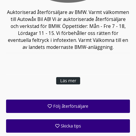
Auktoriserad återförsäljare av BMW. Varmt välkommen
till Autowåx Bil AB! Vi är auktoriserade återförsäljare
och verkstad för BMW. Öppettider: Mån - Fre 7 - 18,
Lördagar 11 - 15. Vi förbehåller oss rätten för
eventuella feltryck i infotexten. Varmt Välkomna till en
av landets modernaste BMW-anläggning.
Läs mer
Följ återförsäljare
Få ett e-postmeddelande när denna återförsäljare lagt upp en eller flera nya annonser i sitt lager!
Skicka tips
Ange din väns e-postadress för att skicka ett tips om denna återförsäljare.