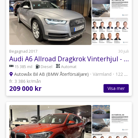
Begagnad 2017
30 juli
Audi A6 Allroad Dragkrok Vinterhjul - Autowåx Bil
15 385 mil
Diesel
Automat
Autowåx Bil AB (BMW Återförsäljare)
•
Värmland
•
122 annonser
fr. 3 386 kr/mån
209 000 kr
Visa mer