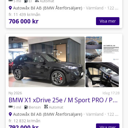
5 mil
El
Automat
Autowåx Bil AB (BMW Återförsäljare)
•
Värmland
•
122 annonser
fr. 11 439 kr/mån
706 000 kr
Visa mer
Ny 2026
Idag 17:28
BMW X1 xDrive 25e / M Sport PRO / Panorama / Premium / 19"
5 mil
Bensin
Automat
Autowåx Bil AB (BMW Återförsäljare)
•
Värmland
•
122 annonser
fr. 12 832 kr/mån
792 000 kr
Visa mer