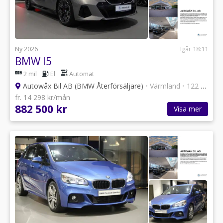
Ny 2026
Igår 18:11
BMW I5
2 mil
El
Automat
Autowåx Bil AB (BMW Återförsäljare)
•
Värmland
•
122 annonser
fr. 14 298 kr/mån
882 500 kr
Visa mer