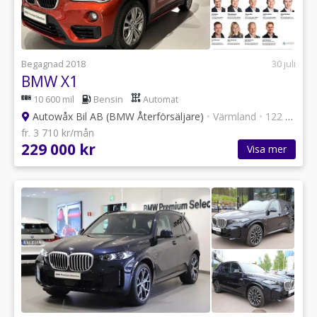
Begagnad 2018
30 juli
BMW X1
10 600 mil
Bensin
Automat
Autowåx Bil AB (BMW Återförsäljare)
•
Värmland
•
122 annonser
fr. 3 710 kr/mån
229 000 kr
Visa mer