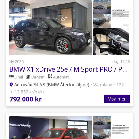
Ny 2026
Idag 17:28
BMW X1 xDrive 25e / M Sport PRO / Panorama / Premium / 19"
5 mil
Bensin
Automat
Autowåx Bil AB (BMW Återförsäljare)
•
Värmland
•
122 annonser
fr. 12 832 kr/mån
792 000 kr
Visa mer