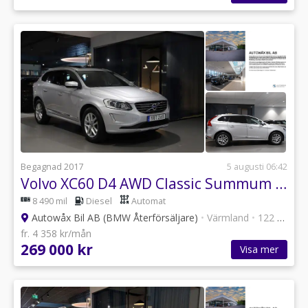
Begagnad 2017
5 augusti 06:42
Volvo XC60 D4 AWD Classic Summum / Panorama / Elstolar
8 490 mil
Diesel
Automat
Autowåx Bil AB (BMW Återförsäljare)
•
Värmland
•
122 annonser
fr. 4 358 kr/mån
269 000 kr
Visa mer