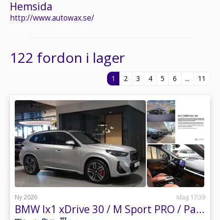
Hemsida
http://www.autowax.se/
122 fordon i lager
1
2
3
4
5
6
...
11
Ny 2026
Idag 17:39
BMW Ix1 xDrive 30 / M Sport PRO / Panorama / HUD / HK