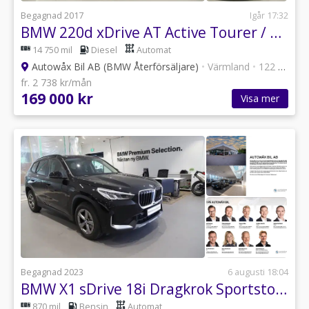
Begagnad 2017
Igår 17:32
BMW 220d xDrive AT Active Tourer / M Sport / HUD / Krok
14 750 mil
Diesel
Automat
Autowåx Bil AB (BMW Återförsäljare)
•
Värmland
•
122 annonser
fr. 2 738 kr/mån
169 000 kr
Visa mer
Begagnad 2023
6 augusti 18:04
BMW X1 sDrive 18i Dragkrok Sportstolar
870 mil
Bensin
Automat