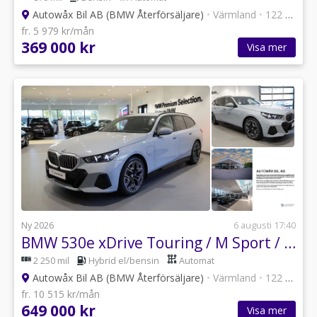
Autowåx Bil AB (BMW Återförsäljare)
•
Värmland
•
122 annonser
fr. 5 979 kr/mån
369 000 kr
Visa mer
Ny 2026
6 augusti 17:40
BMW 530e xDrive Touring / M Sport / HUD / HK
2 250 mil
Hybrid el/bensin
Automat
Autowåx Bil AB (BMW Återförsäljare)
•
Värmland
•
122 annonser
fr. 10 515 kr/mån
649 000 kr
Visa mer