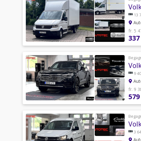
Vol
13 
Auto
fr. 5 
337
Begag
Vol
9 40
Auto
fr. 9 
579
Begag
Vol
3 64
Auto