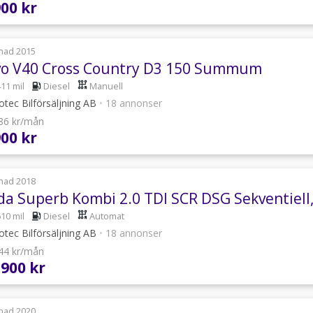
900 kr
nad 2015
vo V40 Cross Country D3 150 Summum
411 mil
Diesel
Manuell
tec Bilförsäljning AB
•
18 annonser
586 kr/mån
900 kr
nad 2018
da Superb Kombi 2.0 TDI SCR DSG Sekventiell
610 mil
Diesel
Automat
tec Bilförsäljning AB
•
18 annonser
044 kr/mån
 900 kr
nad 2020