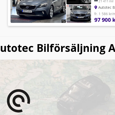
21 411 mil
Autotec Bi
fr. 1 586 kr
97 900 
utotec Bilförsäljning 