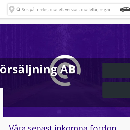
Sök på märke, modell, version, modellår, reg.nr
försäljning AB
Våra senast inkomna fordon