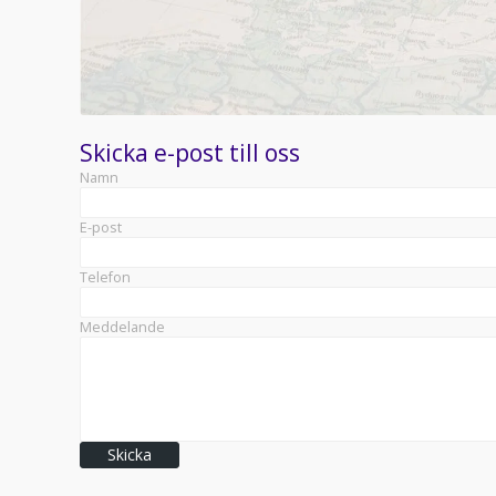
Skicka e-post till oss
Namn
E-post
Telefon
Meddelande
Skicka