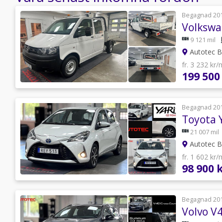
Begagnad 20
9 121 mil
Autotec Bi
fr. 3 232 kr
199 500
Begagnad 20
Toyota 
21 007 mil
Autotec Bi
fr. 1 602 kr
98 900 
Begagnad 20
Volvo V