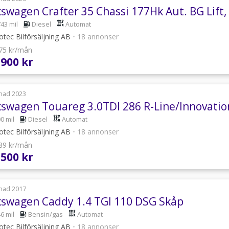
kswagen Crafter 35 Chassi 177Hk Aut. BG Lift,
743 mil
Diesel
Automat
tec Bilförsäljning AB
•
18 annonser
475 kr/mån
 900 kr
nad 2023
kswagen Touareg 3.0TDI 286 R-Line/Innovatio
0 mil
Diesel
Automat
tec Bilförsäljning AB
•
18 annonser
389 kr/mån
 500 kr
nad 2017
kswagen Caddy 1.4 TGI 110 DSG Skåp
6 mil
Bensin/gas
Automat
tec Bilförsäljning AB
•
18 annonser