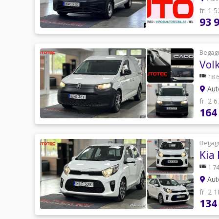
fr. 1 
93 
Begag
Vol
18 
Auto
fr. 2 
164
Begag
Kia
1 74
Auto
fr. 2 
134