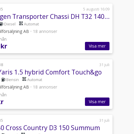
15
5 augusti 16:09
Volkswagen Transporter Chassi DH T32 140Hk Automat
Diesel
Automat
lförsäljning AB
•
18 annonser
/mån
 kr
Visa mer
18
31 juli
Yaris 1.5 hybrid Comfort Touch&go
Bensin
Automat
lförsäljning AB
•
18 annonser
/mån
kr
Visa mer
15
31 juli
40 Cross Country D3 150 Summum