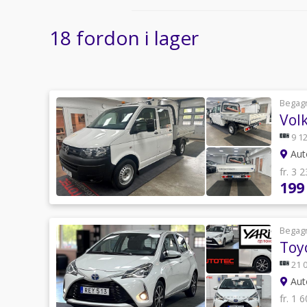
18 fordon i lager
Begag
Vol
9 12
Auto
fr. 3 
199
Begag
Toy
21 
Auto
fr. 1 