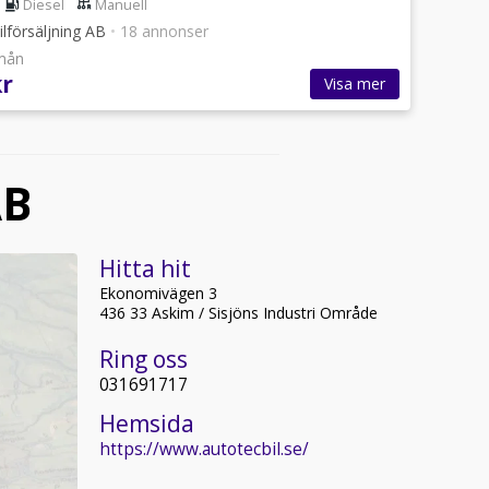
Diesel
Manuell
lförsäljning AB
•
18 annonser
/mån
kr
Visa mer
AB
Hitta hit
Ekonomivägen 3
436 33 Askim / Sisjöns Industri Område
Ring oss
031691717
Hemsida
https://www.autotecbil.se/