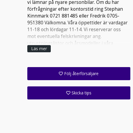
vi lämnar på nyare personbilar. Om du har
förfrågningar efter kontorstid ring Stephan
Kinnmark 0721 881485 eller Fredrik 0705-
951380 Välkomna. Våra öppettider är vardagar
11-18 och lördagar 11-14. Vi reserverar oss
mot eventuella felskrivningar ang.
utrustningslistor och årsmodeller i våra
Läs mer
annonser och i bilhallen.
Varmt välkomna!
Följ återförsäljare
Få ett e-postmeddelande när denna återförsäljare lagt upp en eller flera nya annonser i sitt lager!
Följ alla anläggningar inom denna företagsgrupp (1 st)
Skicka tips
Ange din väns e-postadress för att skicka ett tips om denna återförsäljare.