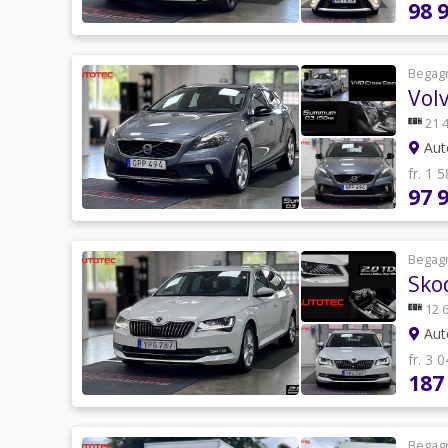
98 
Begag
Vol
21 
Auto
fr. 1 
97 
Begag
Sko
12 
Auto
fr. 3 
187
Begag