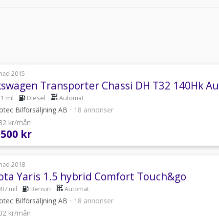
nad 2015
kswagen Transporter Chassi DH T32 140Hk A
1 mil
Diesel
Automat
tec Bilförsäljning AB
•
18 annonser
232 kr/mån
 500 kr
nad 2018
ota Yaris 1.5 hybrid Comfort Touch&go
007 mil
Bensin
Automat
tec Bilförsäljning AB
•
18 annonser
602 kr/mån