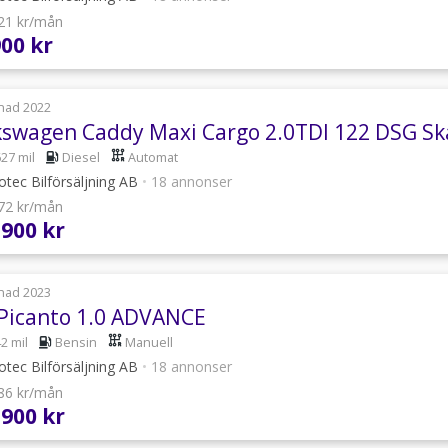
521 kr/mån
900 kr
nad 2022
kswagen Caddy Maxi Cargo 2.0TDI 122 DSG S
627 mil
Diesel
Automat
tec Bilförsäljning AB
•
18 annonser
672 kr/mån
 900 kr
nad 2023
 Picanto 1.0 ADVANCE
2 mil
Bensin
Manuell
tec Bilförsäljning AB
•
18 annonser
186 kr/mån
 900 kr