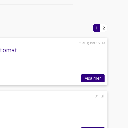
1
2
5 augusti 16:09
utomat
Visa mer
31 juli