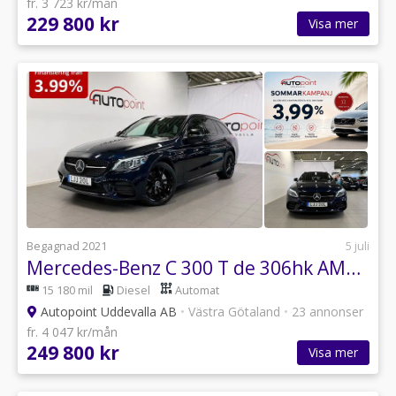
fr. 3 723 kr/mån
229 800 kr
Visa mer
Begagnad 2021
5 juli
Mercedes-Benz C 300 T de 306hk AMG Line, Night Edition|Värmare|Ambient
15 180 mil
Diesel
Automat
Autopoint Uddevalla AB
•
Västra Götaland
•
23 annonser
fr. 4 047 kr/mån
249 800 kr
Visa mer