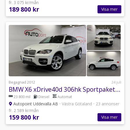
fr. 3 075 kr/mån
189 800 kr
Visa mer
Begagnad 2012
24 juli
BMW X6 xDrive40d 306hk Sportpaket|Taklucka|Värmare
23 800 mil
Diesel
Automat
Autopoint Uddevalla AB
•
Västra Götaland
•
23 annonser
fr. 2 589 kr/mån
159 800 kr
Visa mer