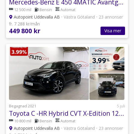
Mercedes-Benz E 450 4MATIC Avantgarde|Burmester 3D|Pano|Drag|Värmare
12 500 mil
Bensin
Automat
Autopoint Uddevalla AB
•
Västra Götaland
•
23 annonser
fr. 7 288 kr/mån
449 800 kr
Visa mer
Begagnad 2021
5 juli
Toyota C -HR Hybrid CVT X-Edition 122hk B-kamera|Dragkrok|Keyless
10 800 mil
Bensin
Automat
Autopoint Uddevalla AB
•
Västra Götaland
•
23 annonser