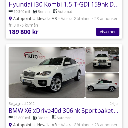
Hyundai i30 Kombi 1.5 T-GDI 159hk DCT Essential|Drag|B-kamera
10 340 mil
Bensin
Automat
Autopoint Uddevalla AB
•
Västra Götaland
•
23 annonser
fr. 3 075 kr/mån
189 800 kr
Visa mer
Begagnad 2012
24 juli
BMW X6 xDrive40d 306hk Sportpaket|Taklucka|Värmare
23 800 mil
Diesel
Automat
Autopoint Uddevalla AB
•
Västra Götaland
•
23 annonser