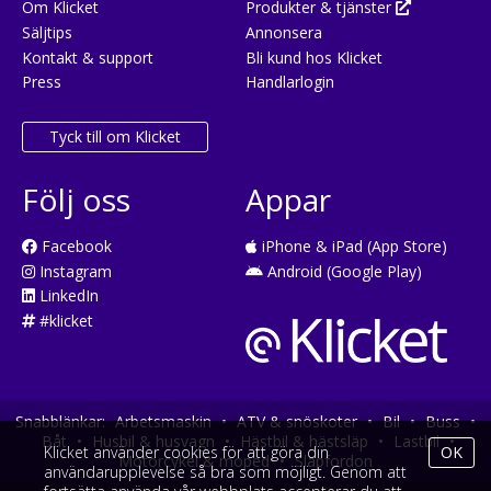
Om Klicket
Produkter & tjänster
Säljtips
Annonsera
Kontakt & support
Bli kund hos Klicket
Press
Handlarlogin
Tyck till om Klicket
Följ oss
Appar
Facebook
iPhone & iPad (App Store)
Instagram
Android (Google Play)
LinkedIn
#klicket
Snabblänkar:
Arbetsmaskin
•
ATV & snöskoter
•
Bil
•
Buss
•
Båt
•
Husbil & husvagn
•
Hästbil & hästsläp
•
Lastbil
•
Klicket använder cookies för att göra din
OK
Motorcykel & moped
•
Släpfordon
användarupplevelse så bra som möjligt. Genom att