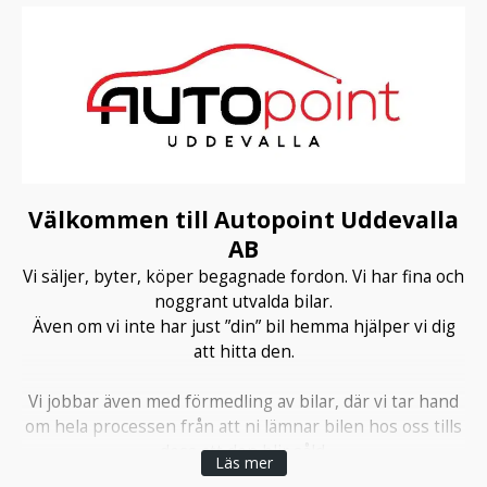
Välkommen till Autopoint Uddevalla
AB
Vi säljer, byter, köper begagnade fordon. Vi har fina och
noggrant utvalda bilar.
Även om vi inte har just ”din” bil hemma hjälper vi dig
att hitta den.
Vi jobbar även med förmedling av bilar, där vi tar hand
om hela processen från att ni lämnar bilen hos oss tills
dess att den blir såld.
Läs mer