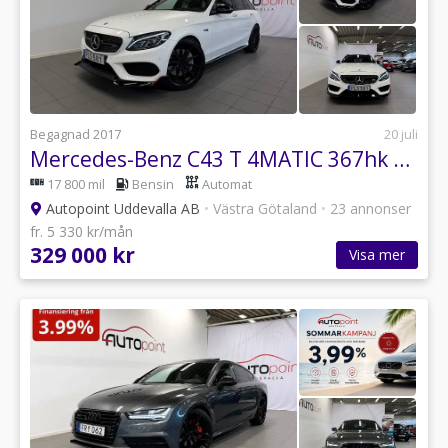
Begagnad 2017
20 juli
Mercedes-Benz C43 T 4MATIC 367hk AMG Line Pano Burmester Värmare
17 800 mil
Bensin
Automat
Autopoint Uddevalla AB
•
Västra Götaland
•
23 annonser
fr. 5 330 kr/mån
329 000 kr
Visa mer