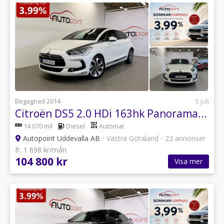
Begagnad 2014
5 juli
Citroën DS5 2.0 HDi 163hk Panorama|Ny Bes|Kamrem bytt
14 070 mil
Diesel
Automat
Autopoint Uddevalla AB
•
Västra Götaland
•
23 annonser
fr. 1 698 kr/mån
104 800 kr
Visa mer