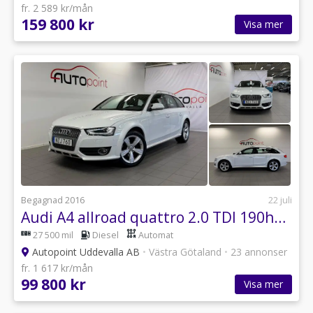
fr. 2 589 kr/mån
159 800 kr
Visa mer
Begagnad 2016
22 juli
Audi A4 allroad quattro 2.0 TDI 190hk Värmare|Drag|2 Brukare
27 500 mil
Diesel
Automat
Autopoint Uddevalla AB
•
Västra Götaland
•
23 annonser
fr. 1 617 kr/mån
99 800 kr
Visa mer