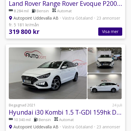
Land Rover Range Rover Evoque P200 MHEV AWD Navi|Värmare|20"|Ny servad
8 284 mil
Bensin
Automat
Autopoint Uddevalla AB
•
Västra Götaland
•
23 annonser
fr. 5 181 kr/mån
319 800 kr
Visa mer
Begagnad 2021
24 juli
Hyundai i30 Kombi 1.5 T-GDI 159hk DCT Essential|Drag|B-kamera
10 340 mil
Bensin
Automat
Autopoint Uddevalla AB
•
Västra Götaland
•
23 annonser