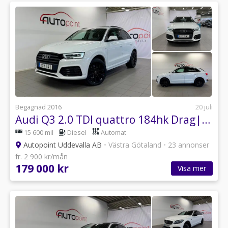
Begagnad 2016
20 juli
Audi Q3 2.0 TDI quattro 184hk Drag|Pano|Keyless|LED|BOSE|SE UTR
15 600 mil
Diesel
Automat
Autopoint Uddevalla AB
•
Västra Götaland
•
23 annonser
fr. 2 900 kr/mån
179 000 kr
Visa mer