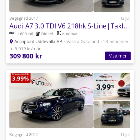
Begagnad 2017
12 juli
Audi A7 3.0 TDI V6 218hk S-Line|Taklucka|Matrix|Keyless
11 600 mil
Diesel
Automat
Autopoint Uddevalla AB
•
Västra Götaland
•
23 annonser
fr. 5 019 kr/mån
309 800 kr
Visa mer
Begagnad 2022
11 juli