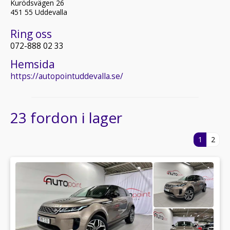
Kurödsvägen 26
451 55 Uddevalla
Ring oss
072-888 02 33
Hemsida
https://autopointuddevalla.se/
23 fordon i lager
1
2