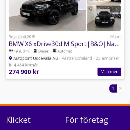
Begagnad 2015
29 juni
BMW X6 xDrive30d M Sport|B&O|Navi|Pano|Soft Close|SE UTR*
19 950 mil
Diesel
Automat
Autopoint Uddevalla AB
•
Västra Götaland
•
23 annonser
fr. 4 454 kr/mån
274 900 kr
Visa mer
1
2
Klicket
För företag