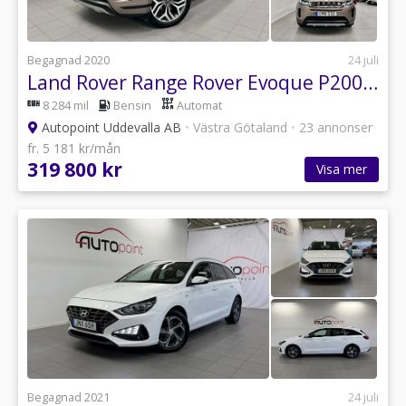
Begagnad 2020
24 juli
Land Rover Range Rover Evoque P200 MHEV AWD Navi|Värmare|20"|Ny servad
8 284 mil
Bensin
Automat
Autopoint Uddevalla AB
•
Västra Götaland
•
23 annonser
fr. 5 181 kr/mån
319 800 kr
Visa mer
Begagnad 2021
24 juli