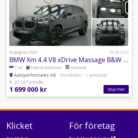
Begagnad 2023
29 juli 2023
BMW Xm 4.4 V8 xDrive Massage B&W HuD Moms OMG LEV 653hk
7 mil
Hybrid el/bensin
Automat
Autoperformante AB
•
Stockholm
•
1 annonser
fr. 27 527 kr/mån
1 699 000 kr
Visa mer
Klicket
För företag