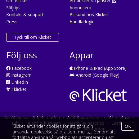
Om Klicket
Produkter & tjänster
Säljtips
Annonsera
Kontakt & support
Bli kund hos Klicket
Press
Handlarlogin
Tyck till om Klicket
Följ oss
Appar
Facebook
iPhone & iPad (App Store)
Instagram
Android (Google Play)
LinkedIn
#klicket
Snabblänkar:
Arbetsmaskin
•
ATV & snöskoter
•
Bil
•
Buss
•
Båt
•
Husbil & husvagn
•
Hästbil & hästsläp
•
Lastbil
•
Klicket använder cookies för att göra din
OK
Motorcykel & moped
•
Släpfordon
användarupplevelse så bra som möjligt. Genom att
fortsätta använda vår webbplats accepterar du att