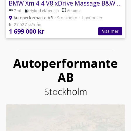
BMW Xm 4.4 V8 xDrive Massage B&W HuD Moms OMG LEV 653hk
7 mil
Hybrid el/bensin
Automat
Autoperformante AB
•
Stockholm
•
1 annonser
fr. 27 527 kr/mån
1 699 000 kr
Visa mer
Autoperformante
AB
Stockholm