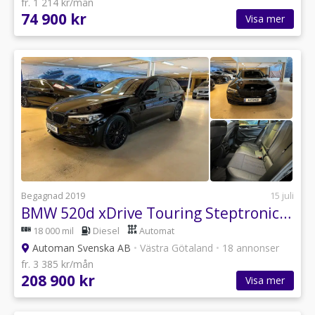
fr. 1 214 kr/mån
74 900 kr
Visa mer
Begagnad 2019
15 juli
BMW 520d xDrive Touring Steptronic Sport line Euro 6 Navi V-Hjul
18 000 mil
Diesel
Automat
Automan Svenska AB
•
Västra Götaland
•
18 annonser
fr. 3 385 kr/mån
208 900 kr
Visa mer