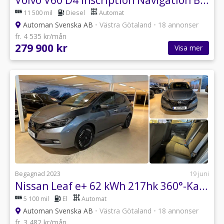
11 500 mil
Diesel
Automat
Automan Svenska AB
•
Västra Götaland
•
18 annonser
fr. 4 535 kr/mån
279 900 kr
Visa mer
Begagnad 2023
19 juni
Nissan Leaf e+ 62 kWh 217hk 360°-Kamera Carplay Navigation V-hjul
5 100 mil
El
Automat
Automan Svenska AB
•
Västra Götaland
•
18 annonser
fr. 3 482 kr/mån