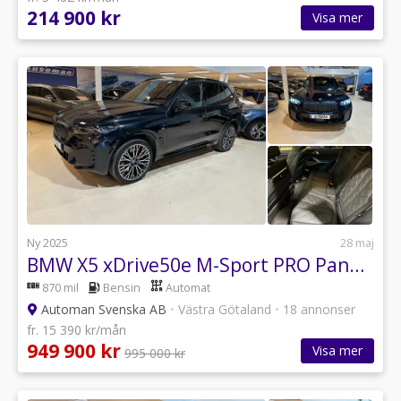
214 900 kr
Visa mer
Ny 2025
28 maj
BMW X5 xDrive50e M-Sport PRO Panoramatak Comfort Plus
870 mil
Bensin
Automat
Automan Svenska AB
•
Västra Götaland
•
18 annonser
fr. 15 390 kr/mån
949 900 kr
Visa mer
995 000 kr