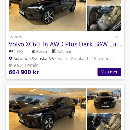
Ny 2025
8 juli
Volvo XC60 T6 AWD Plus Dark B&W Luftfjädring Head-Up Vent.stolar
1 800 mil
Bensin
Automat
Automan Svenska AB
•
Västra Götaland
•
18 annonser
fr. 9 801 kr/mån
604 900 kr
Visa mer