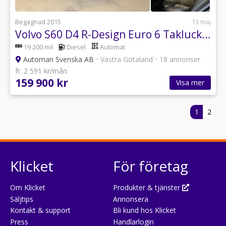
Begagnad 2015
13 maj
Volvo S60 D4 R-Design Euro 6 Taklucka Driver Supportpaket Drag mm
19 200 mil
Diesel
Automat
Automan Svenska AB
•
Västra Götaland
•
18 annonser
fr. 2 591 kr/mån
159 900 kr
Visa mer
1
2
Klicket
För företag
Om Klicket
Produkter & tjänster
Säljtips
Annonsera
Kontakt & support
Bli kund hos Klicket
Press
Handlarlogin