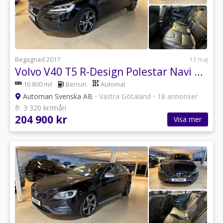
Begagnad 2017
13 maj
Volvo V40 T5 R-Design Polestar Navi Backkamera Läder
10 800 mil
Bensin
Automat
Automan Svenska AB
•
Västra Götaland
•
18 annonser
fr. 3 320 kr/mån
204 900 kr
Visa mer