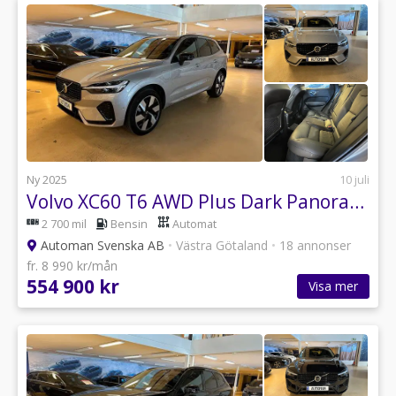
Ny 2025
10 juli
Volvo XC60 T6 AWD Plus Dark Panoramatak 360-Kamera Harman/Kardon
2 700 mil
Bensin
Automat
Automan Svenska AB
•
Västra Götaland
•
18 annonser
fr. 8 990 kr/mån
554 900 kr
Visa mer