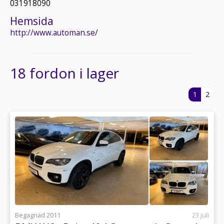
031918090
Hemsida
http://www.automan.se/
18 fordon i lager
1
2
Begagnad 2011
23 juli