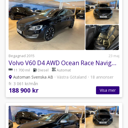
Begagnad 2015
23 maj
Volvo V60 D4 AWD Ocean Race Navigation Taklucka 19" LM-fälgar
11 700 mil
Diesel
Automat
Automan Svenska AB
•
Västra Götaland
•
18 annonser
fr. 3 061 kr/mån
188 900 kr
Visa mer