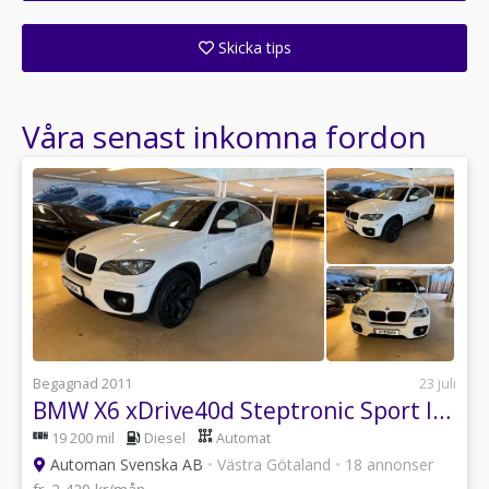
Få ett e-postmeddelande när denna återförsäljare lagt upp en eller flera nya annonser i sitt lager!
Skicka tips
Ange din väns e-postadress för att skicka ett tips om denna återförsäljare.
Våra senast inkomna fordon
Begagnad 2011
23 juli
BMW X6 xDrive40d Steptronic Sport line Android
19 200 mil
Diesel
Automat
Automan Svenska AB
•
Västra Götaland
•
18 annonser