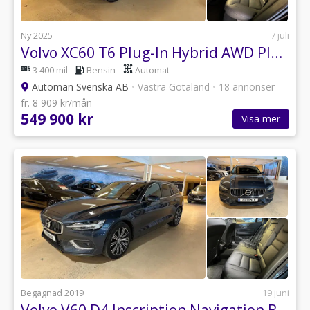
Ny 2025
7 juli
Volvo XC60 T6 Plug-In Hybrid AWD Plus Dark Panorama 360 Dragkrok
3 400 mil
Bensin
Automat
Automan Svenska AB
•
Västra Götaland
•
18 annonser
fr. 8 909 kr/mån
549 900 kr
Visa mer
Begagnad 2019
19 juni
Volvo V60 D4 Inscription Navigation Backkamera Årsskatt: 2.501:-