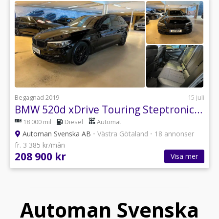
Begagnad 2019
15 juli
BMW 520d xDrive Touring Steptronic Sport line Euro 6 Navi V-Hjul
18 000 mil
Diesel
Automat
Automan Svenska AB
•
Västra Götaland
•
18 annonser
fr. 3 385 kr/mån
208 900 kr
Visa mer
Automan Svenska