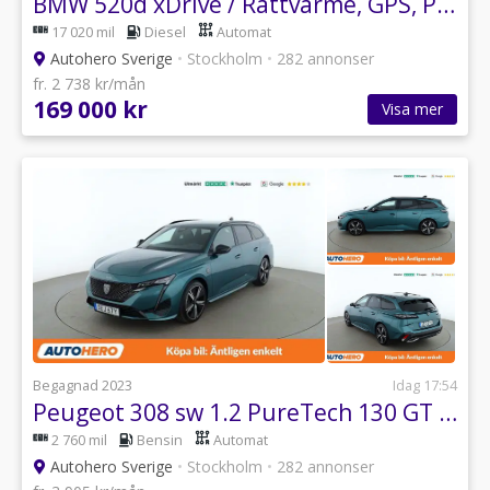
BMW 520d xDrive / Rattvärme, GPS, PDC
17 020 mil
Diesel
Automat
Autohero Sverige
•
Stockholm
•
282 annonser
fr. 2 738 kr/mån
169 000 kr
Visa mer
Begagnad 2023
Idag 17:54
Peugeot 308 sw 1.2 PureTech 130 GT / Backkamera, GPS, PDC
2 760 mil
Bensin
Automat
Autohero Sverige
•
Stockholm
•
282 annonser