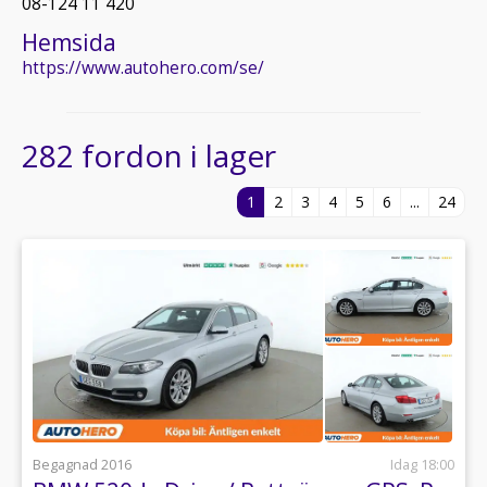
08-124 11 420
Hemsida
https://www.autohero.com/se/
282 fordon i lager
1
2
3
4
5
6
...
24
Begagnad 2016
Idag 18:00