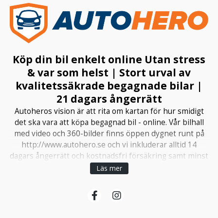
Köp din bil enkelt online Utan stress
& var som helst | Stort urval av
kvalitetssäkrade begagnade bilar |
21 dagars ångerrätt
Autoheros vision är att rita om kartan för hur smidigt
det ska vara att köpa begagnad bil - online. Vår bilhall
med video och 360-bilder finns öppen dygnet runt på
http://www.autohero.se och vi inkluderar alltid 14
dagars ångerrätt och kostnadsfri försäkring samt minst
6 månaders garanti. Vi genomför kostnadsfri
Läs mer
hemleverans över hela Sverige, om du inte istället
föredrar att hämta din köpta bil på vårt leveranscenter
i Arlandastad utanför Stockholm vilket är möjligt
vardagar & lördag.