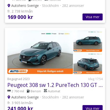
Autohero Sverige
•
Stockholm
•
282 annonser
fr. 2 738 kr/mån
169 000 kr
Visa mer
Begagnad 2023
Idag 17:54
Peugeot 308 sw 1.2 PureTech 130 GT / Backkamera, GPS, PDC
2 760 mil
Bensin
Automat
Autohero Sverige
•
Stockholm
•
282 annonser
fr. 3 905 kr/mån
241 000 kr
Visa mer