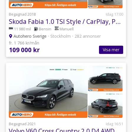
Begagnad 2018
Idag 17:00
Skoda Fabia 1.0 TSI Style / CarPlay, PDC-Bak
11 980 mil
Bensin
Manuell
Autohero Sverige
•
Stockholm
•
282 annonser
fr. 1 766 kr/mån
109 000 kr
Visa mer
Begagnad 2021
Idag 16:51
Volvo V60 Cross Country 2.0 D4 AWD / Drag, Värmare, VOC, CTA