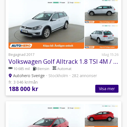
Begagnad 2017
Idag 15:26
Volkswagen Golf Alltrack 1.8 TSI 4M / Värmare, Carplay
10 685 mil
Bensin
Automat
Autohero Sverige
•
Stockholm
•
282 annonser
fr. 3 046 kr/mån
188 000 kr
Visa mer