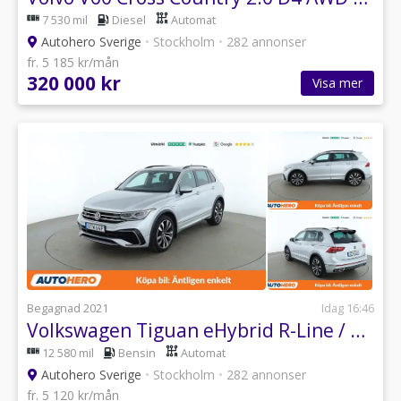
7 530 mil
Diesel
Automat
Autohero Sverige
•
Stockholm
•
282 annonser
fr. 5 185 kr/mån
320 000 kr
Visa mer
Begagnad 2021
Idag 16:46
Volkswagen Tiguan eHybrid R-Line / Dragkrok, CarPlay, Pano
12 580 mil
Bensin
Automat
Autohero Sverige
•
Stockholm
•
282 annonser
fr. 5 120 kr/mån