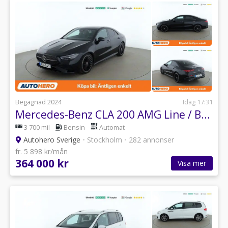
Begagnad 2024
Idag 17:31
Mercedes-Benz CLA 200 AMG Line / Backkamera, GPS, PDC
3 700 mil
Bensin
Automat
Autohero Sverige
•
Stockholm
•
282 annonser
fr. 5 898 kr/mån
364 000 kr
Visa mer