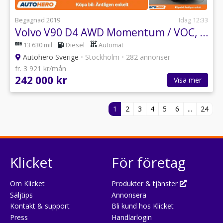
Begagnad 2019
Idag 12:33
Volvo V90 D4 AWD Momentum / VOC, CarPlay, Backkamera
13 630 mil
Diesel
Automat
Autohero Sverige
•
Stockholm
•
282 annonser
fr. 3 921 kr/mån
242 000 kr
Visa mer
1
2
3
4
5
6
...
24
Klicket
För företag
Om Klicket
Produkter & tjänster
Säljtips
Annonsera
Kontakt & support
Bli kund hos Klicket
Press
Handlarlogin