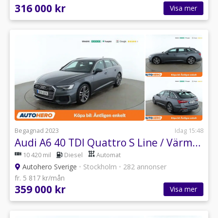
316 000 kr
Visa mer
Begagnad 2023
Idag 15:48
Audi A6 40 TDI Quattro S Line / Värmare, Dragkrok
10 420 mil
Diesel
Automat
Autohero Sverige
•
Stockholm
•
282 annonser
fr. 5 817 kr/mån
359 000 kr
Visa mer