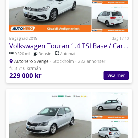
Begagnad 2018
Idag 17:10
Volkswagen Touran 1.4 TSI Base / CarPlay, 7-sits, Backkamera
9 320 mil
Bensin
Automat
Autohero Sverige
•
Stockholm
•
282 annonser
fr. 3 710 kr/mån
229 000 kr
Visa mer