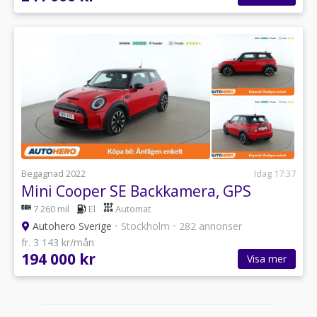
Begagnad 2022
Idag 17:37
Mini Cooper SE Backkamera, GPS
7 260 mil
El
Automat
Autohero Sverige
•
Stockholm
•
282 annonser
fr. 3 143 kr/mån
194 000 kr
Visa mer