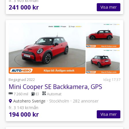
fr. 3 905 kr/mån
241 000 kr
Visa mer
Begagnad 2022
Idag 17:37
Mini Cooper SE Backkamera, GPS
7 260 mil
El
Automat
Autohero Sverige
•
Stockholm
•
282 annonser
fr. 3 143 kr/mån
194 000 kr
Visa mer