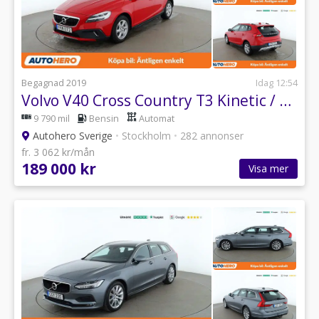
Begagnad 2019
Idag 12:54
Volvo V40 Cross Country T3 Kinetic / Värmare, Dragkrok, GPS
9 790 mil
Bensin
Automat
Autohero Sverige
•
Stockholm
•
282 annonser
fr. 3 062 kr/mån
189 000 kr
Visa mer