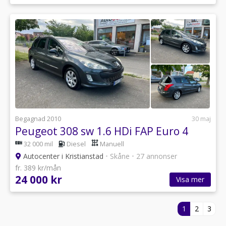
Begagnad 2010
30 maj
Peugeot 308 sw 1.6 HDi FAP Euro 4
32 000 mil
Diesel
Manuell
Autocenter i Kristianstad
•
Skåne
•
27 annonser
fr. 389 kr/mån
24 000 kr
Visa mer
1
2
3