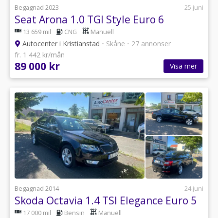
Begagnad 2023
25 juni
Seat Arona 1.0 TGI Style Euro 6
13 659 mil
CNG
Manuell
Autocenter i Kristianstad
•
Skåne
•
27 annonser
fr. 1 442 kr/mån
89 000 kr
Visa mer
Begagnad 2014
24 juni
Skoda Octavia 1.4 TSI Elegance Euro 5
17 000 mil
Bensin
Manuell