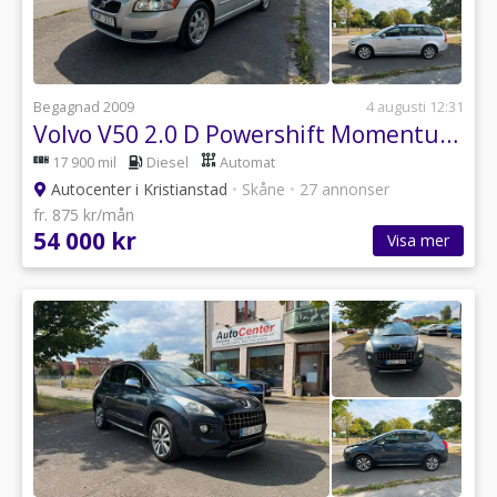
Begagnad 2009
4 augusti 12:31
Volvo V50 2.0 D Powershift Momentum Euro 4
17 900 mil
Diesel
Automat
Autocenter i Kristianstad
•
Skåne
•
27 annonser
fr. 875 kr/mån
54 000 kr
Visa mer