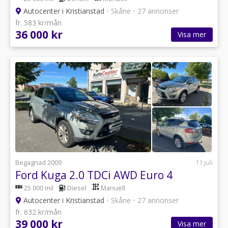
Autocenter i Kristianstad
•
Skåne
•
27 annonser
fr. 583 kr/mån
36 000 kr
Visa mer
Begagnad 2009
11 juli
Ford Kuga 2.0 TDCi AWD Euro 4
25 000 mil
Diesel
Manuell
Autocenter i Kristianstad
•
Skåne
•
27 annonser
fr. 632 kr/mån
39 000 kr
Visa mer