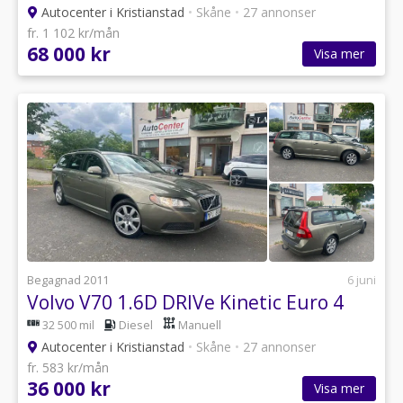
Autocenter i Kristianstad
•
Skåne
•
27 annonser
fr. 1 102 kr/mån
68 000 kr
Visa mer
Begagnad 2011
6 juni
Volvo V70 1.6D DRIVe Kinetic Euro 4
32 500 mil
Diesel
Manuell
Autocenter i Kristianstad
•
Skåne
•
27 annonser
fr. 583 kr/mån
36 000 kr
Visa mer