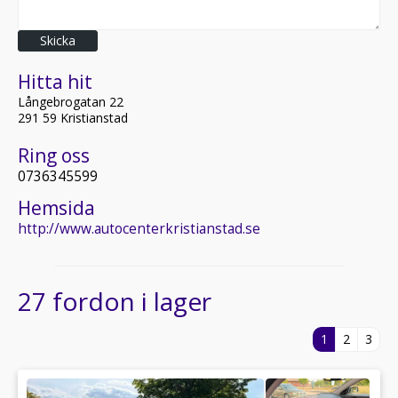
Skicka
Hitta hit
Långebrogatan 22
291 59 Kristianstad
Ring oss
0736345599
Hemsida
http://www.autocenterkristianstad.se
27 fordon i lager
1
2
3