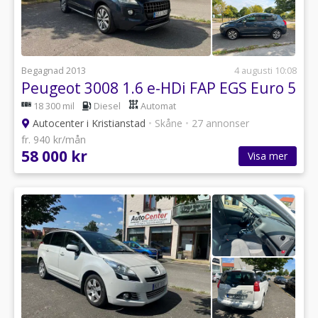
Begagnad 2013
4 augusti 10:08
Peugeot 3008 1.6 e-HDi FAP EGS Euro 5
18 300 mil
Diesel
Automat
Autocenter i Kristianstad
•
Skåne
•
27 annonser
fr. 940 kr/mån
58 000 kr
Visa mer