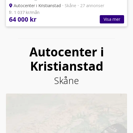
Autocenter i Kristianstad
•
Skåne
•
27 annonser
fr. 1 037 kr/mån
64 000 kr
Visa mer
Autocenter i
Kristianstad
Skåne