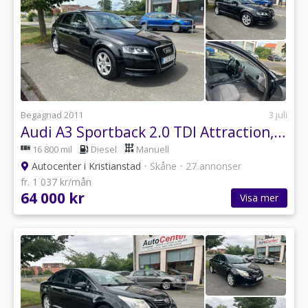
Begagnad 2011
3 juli
Audi A3 Sportback 2.0 TDI Attraction, Comfort Euro 5
16 800 mil
Diesel
Manuell
Autocenter i Kristianstad
•
Skåne
•
27 annonser
fr. 1 037 kr/mån
64 000 kr
Visa mer