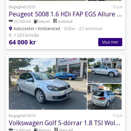
Begagnad 2013
15 juli
Peugeot 5008 1.6 HDi FAP EGS Allure Euro 5
20 700 mil
Diesel
Automat
Autocenter i Kristianstad
•
Skåne
•
27 annonser
fr. 1 037 kr/mån
64 000 kr
Visa mer
Begagnad 2010
15 juli
Volkswagen Golf 5-dörrar 1.8 TSI Wolfsburg Edition Euro 5
23 000 mil
Bensin
Manuell