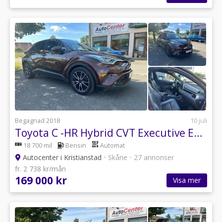
Begagnad 2018
10 juli
Toyota C -HR Hybrid CVT Executive Euro 6
18 700 mil
Bensin
Automat
Autocenter i Kristianstad
•
Skåne
•
27 annonser
fr. 2 738 kr/mån
169 000 kr
Visa mer