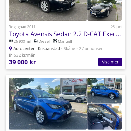
Begagnad 2011
25 juni
Toyota Avensis Sedan 2.2 D-CAT Executive Euro 5
26 900 mil
Diesel
Manuell
Autocenter i Kristianstad
•
Skåne
•
27 annonser
fr. 632 kr/mån
39 000 kr
Visa mer