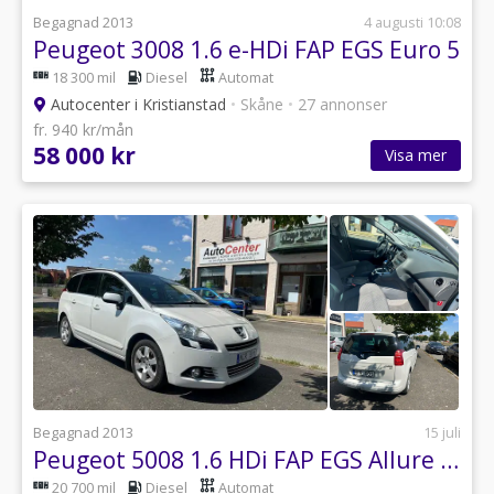
Begagnad 2013
4 augusti 10:08
Peugeot 3008 1.6 e-HDi FAP EGS Euro 5
18 300 mil
Diesel
Automat
Autocenter i Kristianstad
•
Skåne
•
27 annonser
fr. 940 kr/mån
58 000 kr
Visa mer
Begagnad 2013
15 juli
Peugeot 5008 1.6 HDi FAP EGS Allure Euro 5
20 700 mil
Diesel
Automat