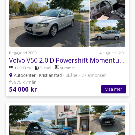
Begagnad 2009
4 augusti 12:31
Volvo V50 2.0 D Powershift Momentum Euro 4
17 900 mil
Diesel
Automat
Autocenter i Kristianstad
•
Skåne
•
27 annonser
fr. 875 kr/mån
54 000 kr
Visa mer