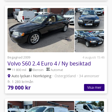
Begagnad 2009
4 augusti 15:46
Volvo S60 2.4 Euro 4 / Ny besiktad
11 800 mil
Bensin
Automat
Auto lyckan i Norrköping
•
Östergötland
•
34 annonser
fr. 1 280 kr/mån
79 000 kr
Visa mer