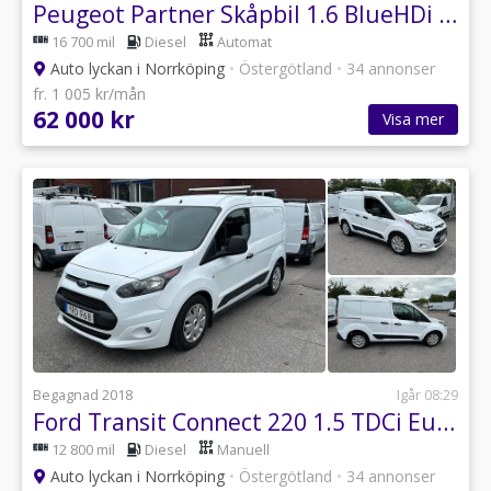
Peugeot Partner Skåpbil 1.6 BlueHDi EGS Euro 6 / Moms / Leasebar
16 700 mil
Diesel
Automat
Auto lyckan i Norrköping
•
Östergötland
•
34 annonser
fr. 1 005 kr/mån
62 000 kr
Visa mer
Begagnad 2018
Igår 08:29
Ford Transit Connect 220 1.5 TDCi Euro 6
12 800 mil
Diesel
Manuell
Auto lyckan i Norrköping
•
Östergötland
•
34 annonser