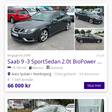
Begagnad 2009
26 juli
Saab 9 -3 SportSedan 2.0t BioPower Aero Euro 5
19 700 mil
Bensin
Automat
Auto lyckan i Norrköping
•
Östergötland
•
34 annonser
fr. 1 069 kr/mån
66 000 kr
Visa mer