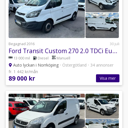
Begagnad 2016
30 juli
Ford Transit Custom 270 2.0 TDCi Euro 6 / Leasebar
13 000 mil
Diesel
Manuell
Auto lyckan i Norrköping
•
Östergötland
•
34 annonser
fr. 1 442 kr/mån
89 000 kr
Visa mer