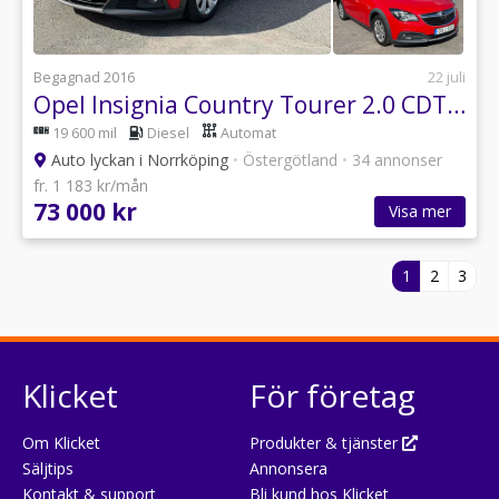
Begagnad 2016
22 juli
Opel Insignia Country Tourer 2.0 CDTI 4x4 Business Euro 6
19 600 mil
Diesel
Automat
Auto lyckan i Norrköping
•
Östergötland
•
34 annonser
fr. 1 183 kr/mån
73 000 kr
Visa mer
1
2
3
Klicket
För företag
Om Klicket
Produkter & tjänster
Säljtips
Annonsera
Kontakt & support
Bli kund hos Klicket