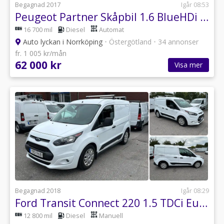
Begagnad 2017
Igår 08:53
Peugeot Partner Skåpbil 1.6 BlueHDi EGS Euro 6 / Moms / Leasebar
16 700 mil
Diesel
Automat
Auto lyckan i Norrköping
•
Östergötland
•
34 annonser
fr. 1 005 kr/mån
62 000 kr
Visa mer
Begagnad 2018
Igår 08:29
Ford Transit Connect 220 1.5 TDCi Euro 6
12 800 mil
Diesel
Manuell