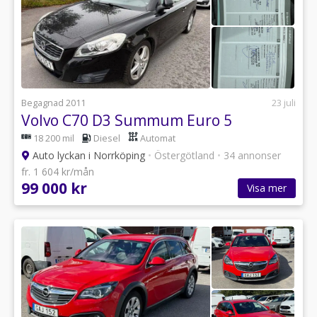
Begagnad 2011
23 juli
Volvo C70 D3 Summum Euro 5
18 200 mil
Diesel
Automat
Auto lyckan i Norrköping
•
Östergötland
•
34 annonser
fr. 1 604 kr/mån
99 000 kr
Visa mer