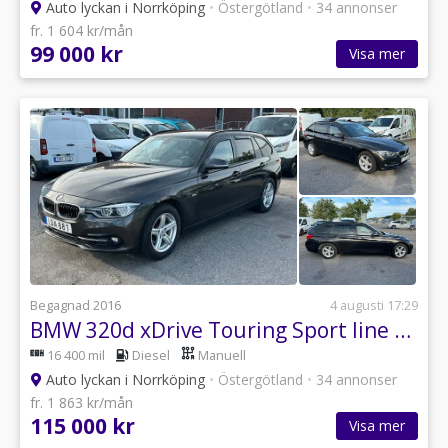
Auto lyckan i Norrköping
•
Östergötland
•
34 annonser
fr. 1 604 kr/mån
99 000 kr
Visa mer
Begagnad 2016
4 augusti 17:29
BMW 320d xDrive Touring Sport line Euro 6
16 400 mil
Diesel
Manuell
Auto lyckan i Norrköping
•
Östergötland
•
34 annonser
fr. 1 863 kr/mån
115 000 kr
Visa mer