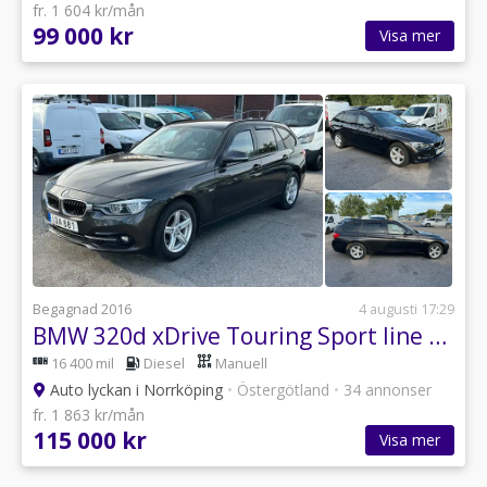
fr. 1 604 kr/mån
99 000 kr
Visa mer
Begagnad 2016
4 augusti 17:29
BMW 320d xDrive Touring Sport line Euro 6
16 400 mil
Diesel
Manuell
Auto lyckan i Norrköping
•
Östergötland
•
34 annonser
fr. 1 863 kr/mån
115 000 kr
Visa mer