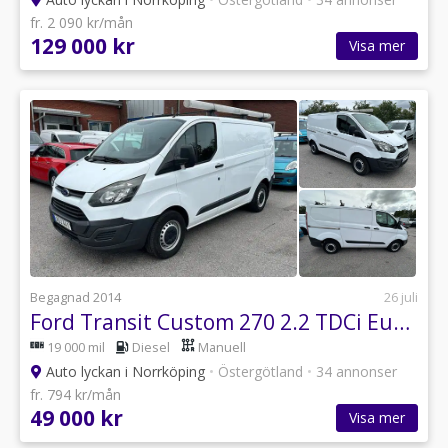
fr. 2 090 kr/mån
129 000 kr
Visa mer
Begagnad 2014
26 juli
Ford Transit Custom 270 2.2 TDCi Euro 5
19 000 mil
Diesel
Manuell
Auto lyckan i Norrköping
•
Östergötland
•
34 annonser
fr. 794 kr/mån
49 000 kr
Visa mer