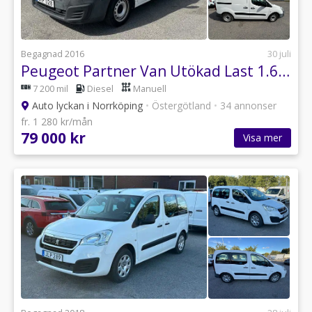
Begagnad 2016
30 juli
Peugeot Partner Van Utökad Last 1.6 BlueHDi Euro 6 / Leasebar
7 200 mil
Diesel
Manuell
Auto lyckan i Norrköping
•
Östergötland
•
34 annonser
fr. 1 280 kr/mån
79 000 kr
Visa mer