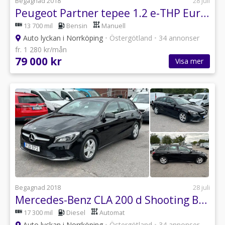
Begagnad 2018
28 juli
Peugeot Partner tepee 1.2 e-THP Euro 6 / 5-sits
13 700 mil
Bensin
Manuell
Auto lyckan i Norrköping
•
Östergötland
•
34 annonser
fr. 1 280 kr/mån
79 000 kr
Visa mer
Begagnad 2018
28 juli
Mercedes-Benz CLA 200 d Shooting Brake 7G-DCT Urban Line Euro 6
17 300 mil
Diesel
Automat
Auto lyckan i Norrköping
•
Östergötland
•
34 annonser