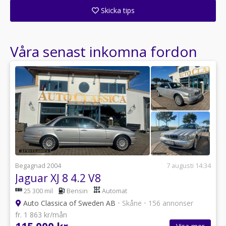
Skicka tips
Ange din väns e-postadress för att skicka ett tips om denna återförsäljare.
Våra senast inkomna fordon
Begagnad 2004
7 augusti 14:34
Jaguar XJ 8 4.2 V8
25 300 mil
Bensin
Automat
Auto Classica of Sweden AB
•
Skåne
•
156 annonser
fr. 1 863 kr/mån