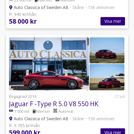
23 000 mil
Bensin
Manuell
Auto Classica of Sweden AB
•
Skåne
•
156 annonser
fr. 940 kr/mån
58 000 kr
Visa mer
Begagnad 2014
27 juli
Jaguar F -Type R 5.0 V8 550 HK
7 000 mil
Bensin
Automat
Auto Classica of Sweden AB
•
Skåne
•
156 annonser
fr. 9 705 kr/mån
599 000 kr
Visa mer