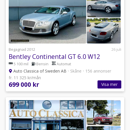
Begagnad 2012
26 juli
Bentley Continental GT 6.0 W12
5 100 mil
Bensin
Automat
Auto Classica of Sweden AB
•
Skåne
•
156 annonser
fr. 11 325 kr/mån
699 000 kr
Visa mer