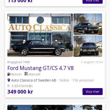
115 000 kr
Visa mer
Begagnad 1968
5 augusti 12:54
Ford Mustang GT/CS 4.7 V8
Bensin
Manuell
Auto Classica of Sweden AB
•
Skåne
•
156 annonser
fr. 5 654 kr/mån
349 000 kr
Visa mer