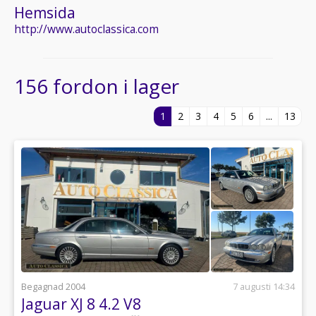
Hemsida
http://www.autoclassica.com
156 fordon i lager
1
2
3
4
5
6
...
13
Begagnad 2004
7 augusti 14:34
Jaguar XJ 8 4.2 V8