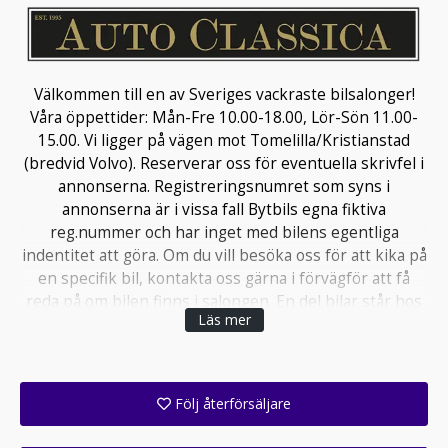
Välkommen till en av Sveriges vackraste bilsalonger!
Våra öppettider: Mån-Fre 10.00-18.00, Lör-Sön 11.00-
15.00. Vi ligger på vägen mot Tomelilla/Kristianstad
(bredvid Volvo). Reserverar oss för eventuella skrivfel i
annonserna. Registreringsnumret som syns i
annonserna är i vissa fall Bytbils egna fiktiva
reg.nummer och har inget med bilens egentliga
indentitet att göra. Om du vill besöka oss för att kika på
en specifik bil, kontakta oss gärna i förvägför att få
reda på om bilen finns i salongen. En del bilar står hos
Läs mer
leverantör. Vi finansierar i huvudsak med Santander till
mycket konkurrenskraftig räntenivå och har även
andra finansbolag, om så önskas.
Följ återförsäljare
Få ett e-postmeddelande när denna återförsäljare lagt upp en eller flera nya annonser i sitt lager!