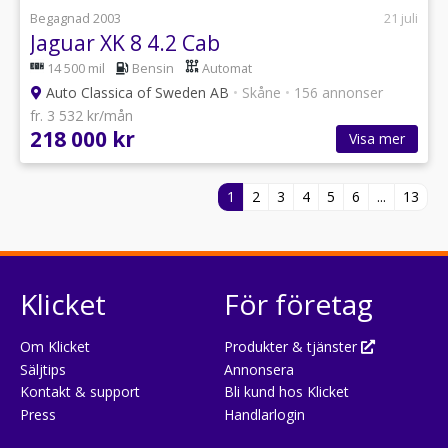
Begagnad 2003
21 juli
Jaguar XK 8 4.2 Cab
14 500 mil
Bensin
Automat
Auto Classica of Sweden AB
•
Skåne
•
156 annonser
fr. 3 532 kr/mån
218 000 kr
Visa mer
1
2
3
4
5
6
...
13
Klicket
För företag
Om Klicket
Produkter & tjänster
Säljtips
Annonsera
Kontakt & support
Bli kund hos Klicket
Press
Handlarlogin