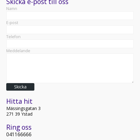
Skicka e-post till oss
Namn
E-post
Telefon
Meddelande
Skicka
Hitta hit
Mässingsgatan 3
271 39 Ystad
Ring oss
041166666