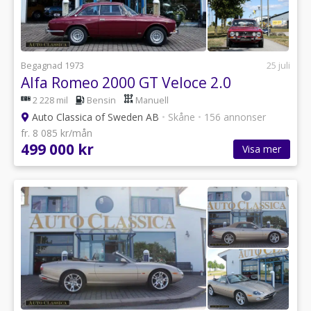
Begagnad 1973
25 juli
Alfa Romeo 2000 GT Veloce 2.0
2 228 mil
Bensin
Manuell
Auto Classica of Sweden AB
•
Skåne
•
156 annonser
fr. 8 085 kr/mån
499 000 kr
Visa mer