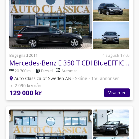
Begagnad 2011
4 augusti 17:05
Mercedes-Benz E 350 T CDI BlueEFFICIENCY 7G-Tronic Avantgarde
20 700 mil
Diesel
Automat
Auto Classica of Sweden AB
•
Skåne
•
156 annonser
fr. 2 090 kr/mån
129 000 kr
Visa mer