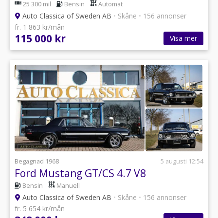
25 300 mil
Bensin
Automat
Auto Classica of Sweden AB
•
Skåne
•
156 annonser
fr. 1 863 kr/mån
115 000 kr
Visa mer
Begagnad 1968
5 augusti 12:54
Ford Mustang GT/CS 4.7 V8
Bensin
Manuell
Auto Classica of Sweden AB
•
Skåne
•
156 annonser
fr. 5 654 kr/mån