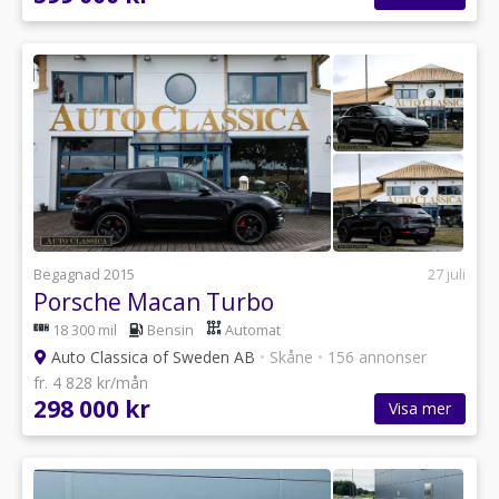
Begagnad 2015
27 juli
Porsche Macan Turbo
18 300 mil
Bensin
Automat
Auto Classica of Sweden AB
•
Skåne
•
156 annonser
fr. 4 828 kr/mån
298 000 kr
Visa mer