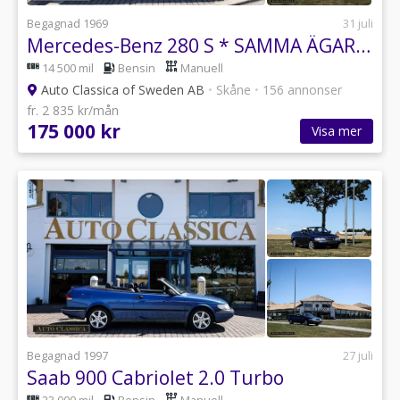
Begagnad 1969
31 juli
Mercedes-Benz 280 S * SAMMA ÄGARE I 43 ÅR *
14 500 mil
Bensin
Manuell
Auto Classica of Sweden AB
•
Skåne
•
156 annonser
fr. 2 835 kr/mån
175 000 kr
Visa mer
Begagnad 1997
27 juli
Saab 900 Cabriolet 2.0 Turbo