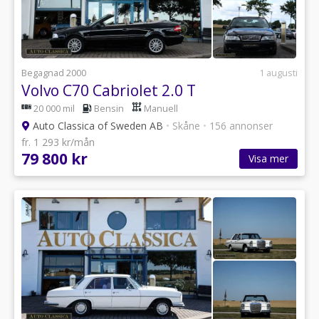
Begagnad 2000
1 augusti
Volvo C70 Cabriolet 2.0 T
20 000 mil
Bensin
Manuell
Auto Classica of Sweden AB
•
Skåne
•
156 annonser
fr. 1 293 kr/mån
79 800 kr
Visa mer