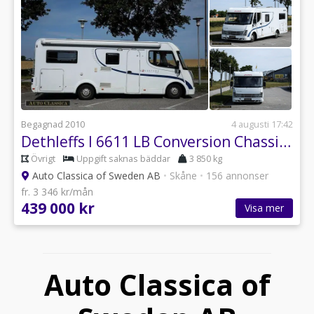
Begagnad 2010
4 augusti 17:42
Dethleffs I 6611 LB Conversion Chassi Platform 2.3 Multijet
Övrigt
Uppgift saknas bäddar
3 850 kg
Auto Classica of Sweden AB
•
Skåne
•
156 annonser
fr. 3 346 kr/mån
439 000 kr
Visa mer
Auto Classica of