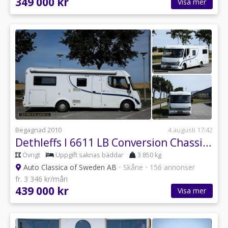
349 000 kr
Visa mer
Begagnad 2010
4 augusti 17:42
Dethleffs I 6611 LB Conversion Chassi Platform 2.3 Multijet
Övrigt
Uppgift saknas bäddar
3 850 kg
Auto Classica of Sweden AB
•
Skåne
•
156 annonser
fr. 3 346 kr/mån
439 000 kr
Visa mer