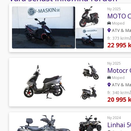
Ny 2025
MOTO CR
Moped
ATV & Mas
fr. 373 kr/m
22 995 
Ny 2025
Motocr
Moped
ATV & Mas
fr. 340 kr/m
20 995 
Ny 2024