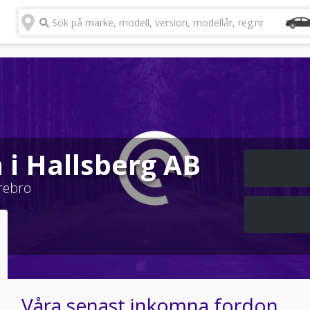
Sök på märke, modell, version, modellår, reg.nr
 i Hallsberg AB
rebro
Våra senast inkomna fordon