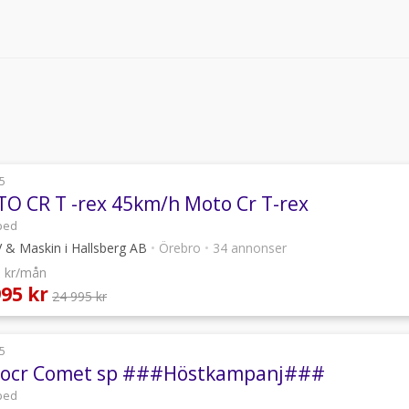
5
O CR T -rex 45km/h Moto Cr T-rex
ped
 & Maskin i Hallsberg AB
•
Örebro
•
34 annonser
3 kr/mån
995 kr
24 995 kr
5
ocr Comet sp ###Höstkampanj###
ped