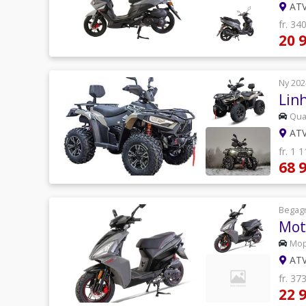
ATV
fr. 34
20 
Ny 202
Lin
Qu
ATV
fr. 1 
68 
Begag
Mot
Mo
ATV
fr. 37
22 