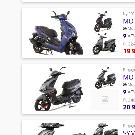
Ny 202
MOT
Mo
ATV
fr. 32
19 
Begag
MOT
Mo
ATV
fr. 34
20 
Begag
SYM 