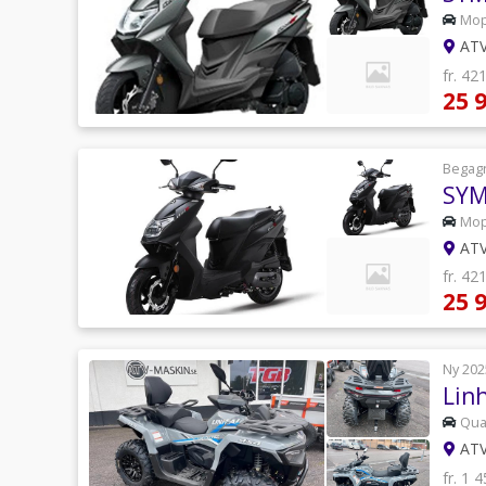
Mo
ATV
fr. 42
25 
Begag
SYM 
Mo
ATV
fr. 42
25 
Ny 202
Lin
Qu
ATV
fr. 1 