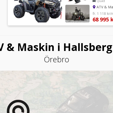
Quad
ATV & Mas
fr. 1 118 kr
68 995 
V & Maskin i Hallsberg
Örebro