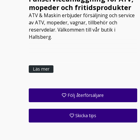
mopeder och fritidsprodukter
ATV & Maskin erbjuder försäljning och service
av ATV, mopeder, vagnar, tillbehör och
reservdelar. Välkommen till vår butik i
Hallsberg.
Läs mer
Följ återförsäljare
Få ett e-postmeddelande när denna återförsäljare lagt upp en eller flera nya annonser i sitt lager!
Följ alla anläggningar inom denna företagsgrupp (1 st)
Skicka tips
Ange din väns e-postadress för att skicka ett tips om denna återförsäljare.