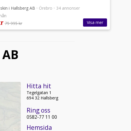
kin i Hallsberg AB
•
Örebro
•
34 annonser
/mån
kr
Visa mer
79 995 kr
 AB
Hitta hit
Tegelgatan 1
694 32 Hallsberg
Ring oss
0582-77 11 00
Hemsida