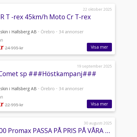
22 oktober 2025
 T -rex 45km/h Moto Cr T-rex
kin i Hallsberg AB
•
Örebro
•
34 annonser
ån
kr
Visa mer
24 995 kr
19 september 2025
 Comet sp ###Höstkampanj###
kin i Hallsberg AB
•
Örebro
•
34 annonser
ån
kr
Visa mer
22 995 kr
30 augusti 2025
Linhai 500 Promax PASSA PÅ PRIS PÅ VÅRA SISTA EXEMPLAR