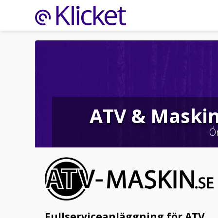
ATV & Maskin
Ö
Fullserviceanläggning för ATV,