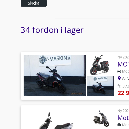
Skicka
34 fordon i lager
Ny 202
MOT
Mo
ATV
fr. 37
22 
Ny 202
Mot
Mo