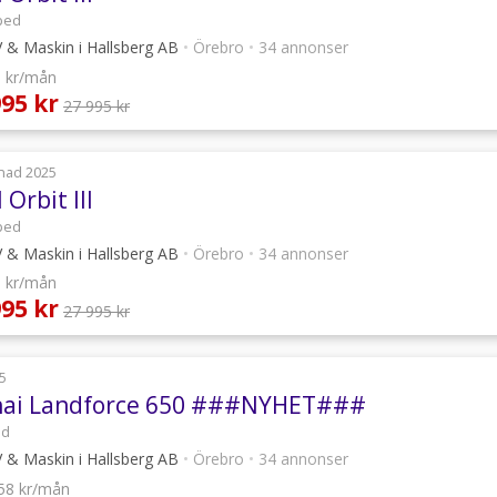
ped
 & Maskin i Hallsberg AB
•
Örebro
•
34 annonser
1 kr/mån
995 kr
27 995 kr
nad 2025
Orbit III
ped
 & Maskin i Hallsberg AB
•
Örebro
•
34 annonser
1 kr/mån
995 kr
27 995 kr
5
hai Landforce 650 ###NYHET###
ad
 & Maskin i Hallsberg AB
•
Örebro
•
34 annonser
458 kr/mån