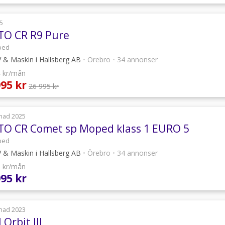
5
O CR R9 Pure
ped
 & Maskin i Hallsberg AB
•
Örebro
•
34 annonser
4 kr/mån
995 kr
26 995 kr
nad 2025
O CR Comet sp Moped klass 1 EURO 5
ped
 & Maskin i Hallsberg AB
•
Örebro
•
34 annonser
0 kr/mån
995 kr
nad 2023
Orbit III