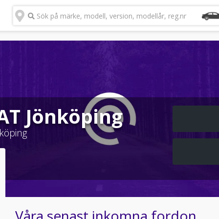
Sök på märke, modell, version, modellår, reg.nr
EAT Jönköping
köping
Våra senast inkomna fordon