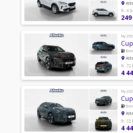
Att
fr. 4 
249
Ny 202
Cup
Ben
Att
fr. 72
4 4
Ny 202
Cup
Ben
Att
fr. 72
4 4