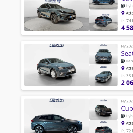
Hyb
Att
fr. 74
4 5
Ny 202
Sea
Ben
Att
fr. 33
2 0
Ny 202
Cup
Hyb
Att
fr. 72