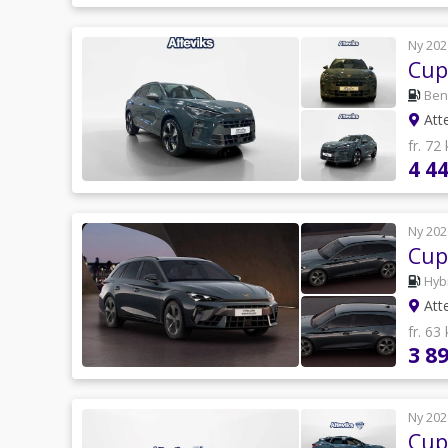
Ny 202
Cup
Ben
Att
fr. 72
4 4
Ny 202
Cup
Hyb
Att
fr. 63
3 8
Ny 202
Cup