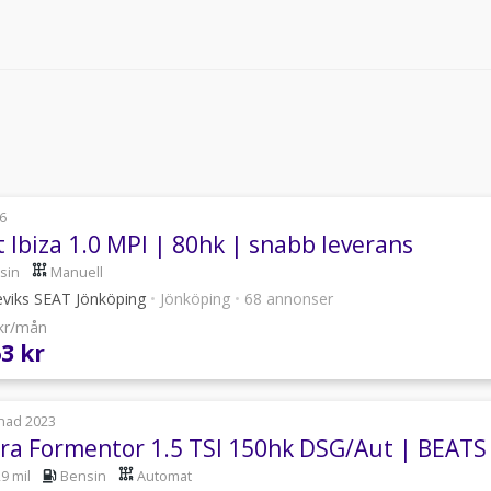
6
 Ibiza 1.0 MPI | 80hk | snabb leverans
sin
Manuell
eviks SEAT Jönköping
•
Jönköping
•
68 annonser
 kr/mån
63 kr
nad 2023
ra Formentor 1.5 TSI 150hk DSG/Aut | BEATS |
9 mil
Bensin
Automat