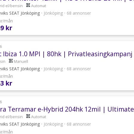
rid el/bensin
Automat
eviks SEAT Jönköping
•
Jönköping
•
68 annonser
 kr/mån
89 kr
6
t Ibiza 1.0 MPI | 80hk | Privatleasingkampanj
sin
Manuell
eviks SEAT Jönköping
•
Jönköping
•
68 annonser
 kr/mån
63 kr
6
ra Terramar e-Hybrid 204hk 12mil | Ultimate 
rid el/bensin
Automat
eviks SEAT Jönköping
•
Jönköping
•
68 annonser
 kr/mån