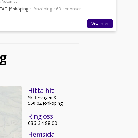
Automat
SEAT Jönköping
•
Jönköping
•
68 annonser
n
Visa mer
ng
Hitta hit
Skiffervägen 3
550 02 Jönköping
Ring oss
036-34 88 00
Hemsida