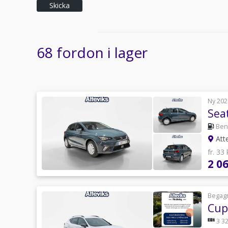
Skicka
68 fordon i lager
Ny 202
Seat
Ben
Att
fr. 33
2 0
Begag
Cup
3 32