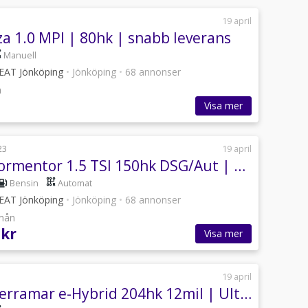
19 april
za 1.0 MPI | 80hk | snabb leverans
Manuell
SEAT Jönköping
•
Jönköping
•
68 annonser
n
Visa mer
23
19 april
Cupra Formentor 1.5 TSI 150hk DSG/Aut | BEATS | Ellucka |...
Bensin
Automat
SEAT Jönköping
•
Jönköping
•
68 annonser
/mån
 kr
Visa mer
19 april
Cupra Terramar e-Hybrid 204hk 12mil | Ultimate Edge | Dragkrok