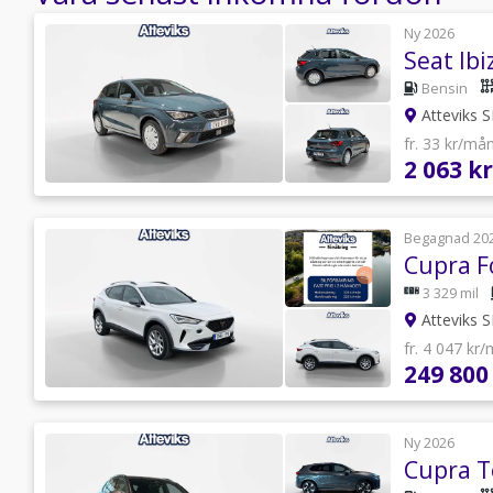
Ny 2026
Seat Ibi
Bensin
Atteviks 
fr. 33 kr/må
2 063 kr
Begagnad 20
3 329 mil
Atteviks 
fr. 4 047 kr
249 800
Ny 2026