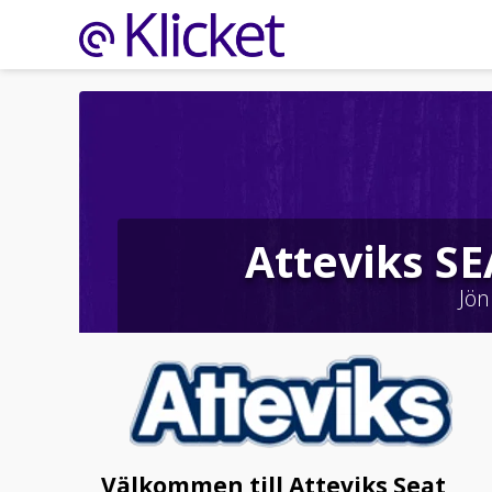
Atteviks S
Jön
Välkommen till Atteviks Seat