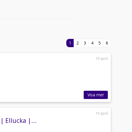
1
2
3
4
5
6
19 april
Visa mer
19 april
 Ellucka |...