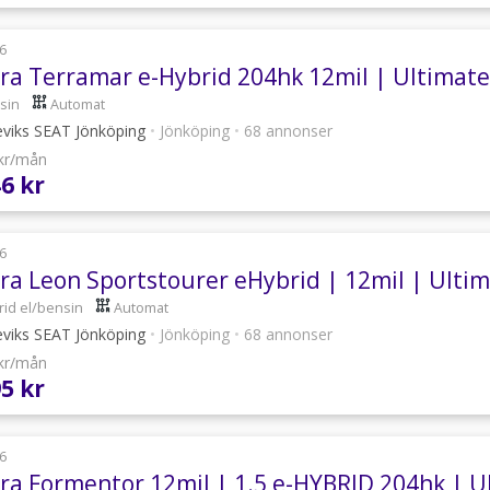
6
ra Terramar e-Hybrid 204hk 12mil | Ultimate 
sin
Automat
eviks SEAT Jönköping
•
Jönköping
•
68 annonser
 kr/mån
46 kr
6
ra Leon Sportstourer eHybrid | 12mil | Ulti
rid el/bensin
Automat
eviks SEAT Jönköping
•
Jönköping
•
68 annonser
 kr/mån
95 kr
6
ra Formentor 12mil | 1.5 e-HYBRID 204hk | 