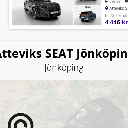
Bensin
Atteviks 
fr. 72 kr/må
4 446 kr
tteviks SEAT Jönköpi
Jönköping