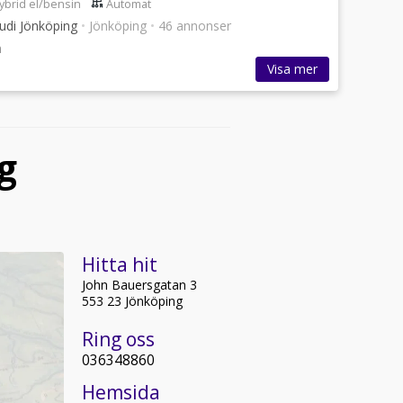
ybrid el/bensin
Automat
udi Jönköping
•
Jönköping
•
46 annonser
n
Visa mer
g
Hitta hit
John Bauersgatan 3
553 23 Jönköping
Ring oss
036348860
Hemsida