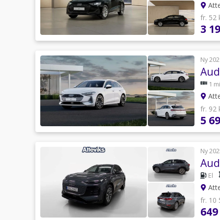
Atte
fr. 52
3 1
Ny 202
Aud
1 mi
Atte
fr. 92
5 6
Ny 202
Aud
El
Atte
fr. 10
649