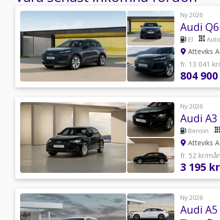
Ny 2026
El
Aut
Atteviks A
fr. 13 041 k
804 900
Ny 2026
Bensin
Atteviks A
fr. 52 kr/må
3 195 kr
Ny 2026
Audi A5