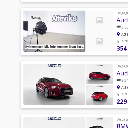
Begag
Aud
3 60
Atte
fr. 5 
354
Begag
Aud
3 54
Atte
fr. 3 
229
Begag
BMW