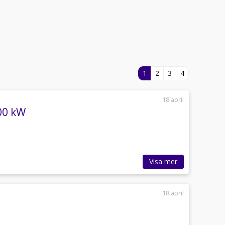
1
2
3
4
18 april
00 kW
Visa mer
18 april