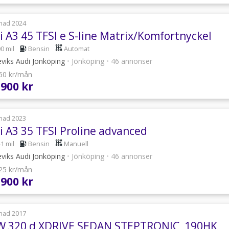
nad 2024
i A3 45 TFSI e S-line Matrix/Komfortnyckel
0 mil
Bensin
Automat
viks Audi Jönköping
•
Jönköping
•
46 annonser
750 kr/mån
 900 kr
nad 2023
i A3 35 TFSI Proline advanced
1 mil
Bensin
Manuell
viks Audi Jönköping
•
Jönköping
•
46 annonser
725 kr/mån
 900 kr
nad 2017
 320 d XDRIVE SEDAN STEPTRONIC, 190HK