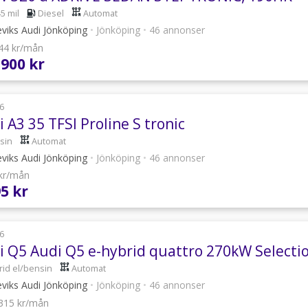
5 mil
Diesel
Automat
viks Audi Jönköping
•
Jönköping
•
46 annonser
644 kr/mån
 900 kr
6
 A3 35 TFSI Proline S tronic
sin
Automat
viks Audi Jönköping
•
Jönköping
•
46 annonser
 kr/mån
95 kr
6
i Q5 Audi Q5 e-hybrid quattro 270kW Selecti
rid el/bensin
Automat
viks Audi Jönköping
•
Jönköping
•
46 annonser
 315 kr/mån