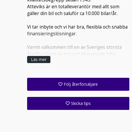
Atteviks är en totalleverantör med allt som
gäller din bil och saluför ca 10.000 bilar/år.
Vi tar inbyte och vi har bra, flexibla och snabba
finansieringslösningar.
Varmt välkommen till en av Sveriges största
återförsäljare av nya och begagnade bilar.
Läs mer
Följ återförsäljare
Få ett e-postmeddelande när denna återförsäljare lagt upp en eller flera nya annonser i sitt lager!
Följ alla anläggningar inom denna företagsgrupp (1 st)
Skicka tips
Ange din väns e-postadress för att skicka ett tips om denna återförsäljare.