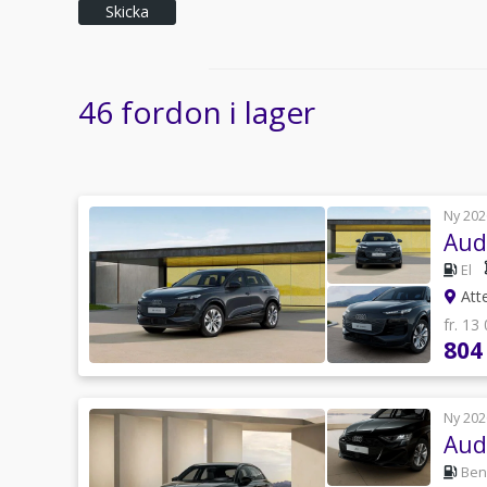
Skicka
46 fordon i lager
Ny 202
Aud
El
Atte
fr. 13
804
Ny 202
Aud
Ben