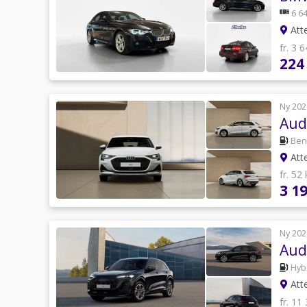
6 64
Atte
fr. 3 
224
Ny 202
Audi
Ben
Atte
fr. 52
3 1
Ny 202
Aud
Hyb
Atte
fr. 11