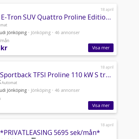
18 april
Audi Q6 E-Tron SUV Quattro Proline Edition 315,00 kW
omat
udi Jönköping
•
Jönköping
•
46 annonser
r/mån
 kr
Visa mer
18 april
Audi A3 Sportback TFSI Proline 110 kW S tronic
Automat
udi Jönköping
•
Jönköping
•
46 annonser
n
Visa mer
18 april
 *PRIVATLEASING 5695 sek/mån*