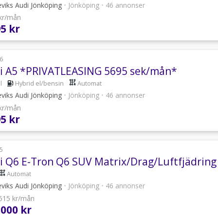
viks Audi Jönköping
•
Jönköping
•
46 annonser
 kr/mån
95 kr
6
i A5 *PRIVATLEASING 5695 sek/mån*
l
Hybrid el/bensin
Automat
viks Audi Jönköping
•
Jönköping
•
46 annonser
 kr/mån
95 kr
5
i Q6 E-Tron Q6 SUV Matrix/Drag/Luftfjädring
Automat
viks Audi Jönköping
•
Jönköping
•
46 annonser
 515 kr/mån
 000 kr