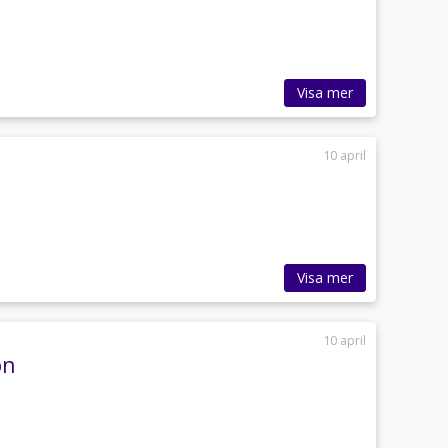
Visa mer
10 april
Visa mer
10 april
on