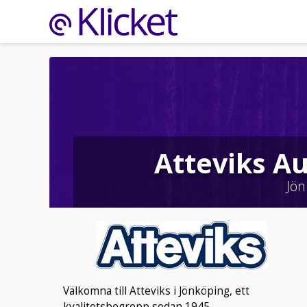
Atteviks A
Jön
Välkomna till Atteviks i Jönköping, ett
kvalitetsbegrepp sedan 1945.