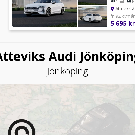
1 mil
H
Atteviks A
fr. 92 kr/må
5 695 kr
Atteviks Audi Jönköpin
Jönköping