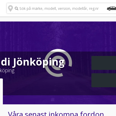
Sök på märke, modell, version, modellår, reg.nr
udi Jönköping
köping
Våra senast inkomna fordon