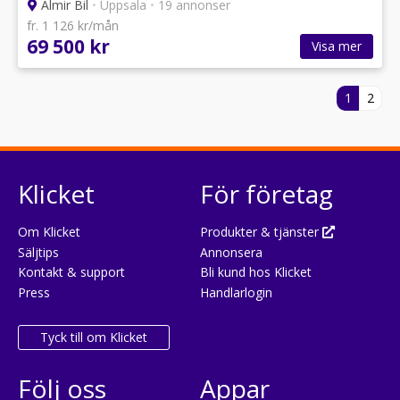
Almir Bil
•
Uppsala
•
19 annonser
fr. 1 126 kr/mån
69 500 kr
Visa mer
1
2
Klicket
För företag
Om Klicket
Produkter & tjänster
Säljtips
Annonsera
Kontakt & support
Bli kund hos Klicket
Press
Handlarlogin
Tyck till om Klicket
Följ oss
Appar