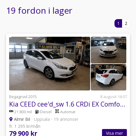
19 fordon i lager
1
2
Begagnad 2015
8 augusti 16:07
Kia CEED cee'd_sw 1.6 CRDi EX Comfort Euro 5
21 800 mil
Diesel
Automat
Almir Bil
•
Uppsala
•
19 annonser
fr. 1 295 kr/mån
79 900 kr
Visa mer