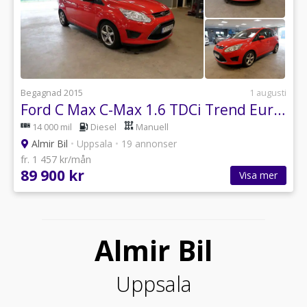
Begagnad 2015
1 augusti
Ford C Max C-Max 1.6 TDCi Trend Euro 5
14 000 mil
Diesel
Manuell
Almir Bil
•
Uppsala
•
19 annonser
fr. 1 457 kr/mån
89 900 kr
Visa mer
Almir Bil
Uppsala