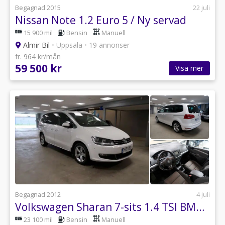
Begagnad 2015
22 juli
Nissan Note 1.2 Euro 5 / Ny servad
15 900 mil
Bensin
Manuell
Almir Bil
•
Uppsala
•
19 annonser
fr. 964 kr/mån
59 500 kr
Visa mer
Begagnad 2012
4 juli
Volkswagen Sharan 7-sits 1.4 TSI BMT Masters Euro 5/Panorama/GPS
23 100 mil
Bensin
Manuell