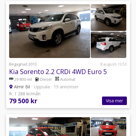
Begagnad 2013
8 augusti 13:53
Kia Sorento 2.2 CRDi 4WD Euro 5
29 800 mil
Diesel
Automat
Almir Bil
•
Uppsala
•
19 annonser
fr. 1 288 kr/mån
79 500 kr
Visa mer