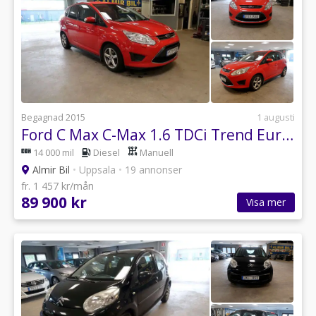
Begagnad 2015
1 augusti
Ford C Max C-Max 1.6 TDCi Trend Euro 5
14 000 mil
Diesel
Manuell
Almir Bil
•
Uppsala
•
19 annonser
fr. 1 457 kr/mån
89 900 kr
Visa mer