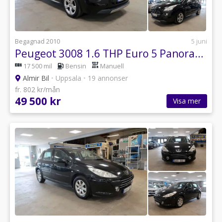
Begagnad 2010
5 juni
Peugeot 3008 1.6 THP Euro 5 Panorama / Drag / M-värmare
17 500 mil
Bensin
Manuell
Almir Bil
•
Uppsala
•
19 annonser
fr. 802 kr/mån
49 500 kr
Visa mer