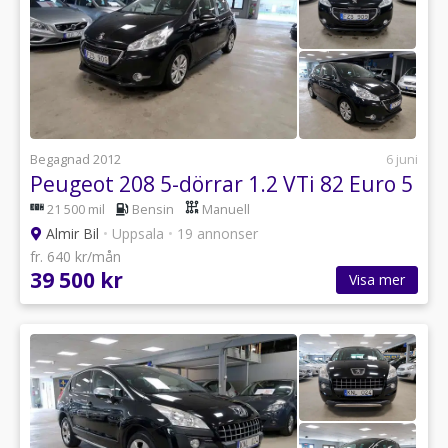
Begagnad 2012
6 juni
Peugeot 208 5-dörrar 1.2 VTi 82 Euro 5
21 500 mil
Bensin
Manuell
Almir Bil
•
Uppsala
•
19 annonser
fr. 640 kr/mån
39 500 kr
Visa mer