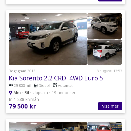
Begagnad 2013
8 augusti 13:53
Kia Sorento 2.2 CRDi 4WD Euro 5
29 800 mil
Diesel
Automat
Almir Bil
•
Uppsala
•
19 annonser
fr. 1 288 kr/mån
79 500 kr
Visa mer