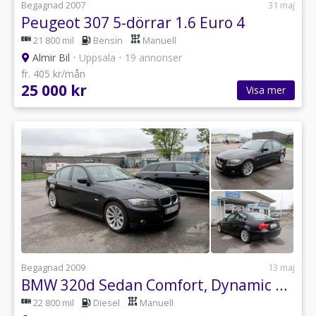
Begagnad 2007
31 maj
Peugeot 307 5-dörrar 1.6 Euro 4
21 800 mil
Bensin
Manuell
Almir Bil
•
Uppsala
•
19 annonser
fr. 405 kr/mån
25 000 kr
Visa mer
Begagnad 2009
13 maj
BMW 320d Sedan Comfort, Dynamic Euro 5
22 800 mil
Diesel
Manuell