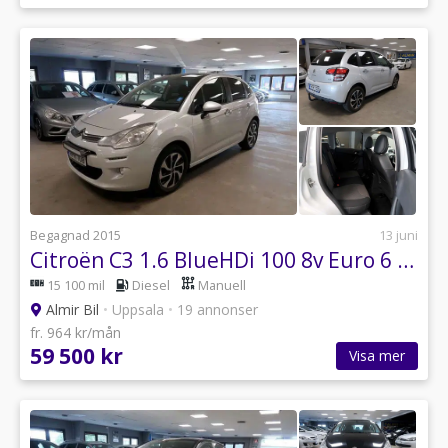
Begagnad 2015
13 juni
Citroën C3 1.6 BlueHDi 100 8v Euro 6 / Drag
15 100 mil
Diesel
Manuell
Almir Bil
•
Uppsala
•
19 annonser
fr. 964 kr/mån
59 500 kr
Visa mer