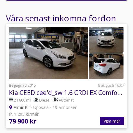
Ange din väns e-postadress för att skicka ett tips om denna återförsäljare.
Våra senast inkomna fordon
Begagnad 2015
8 augusti 16:07
Kia CEED cee'd_sw 1.6 CRDi EX Comfort Euro 5
21 800 mil
Diesel
Automat
Almir Bil
•
Uppsala
•
19 annonser
fr. 1 295 kr/mån
79 900 kr
Visa mer