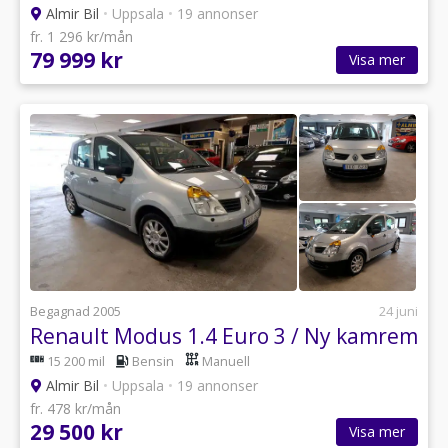
Almir Bil
•
Uppsala
•
19 annonser
fr. 1 296 kr/mån
79 999 kr
Visa mer
Begagnad 2005
24 juni
Renault Modus 1.4 Euro 3 / Ny kamrem
15 200 mil
Bensin
Manuell
Almir Bil
•
Uppsala
•
19 annonser
fr. 478 kr/mån
29 500 kr
Visa mer