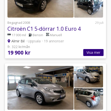
Begagnad 2008
29 juli
Citroën C1 5-dörrar 1.0 Euro 4
17 000 mil
Bensin
Manuell
Almir Bil
•
Uppsala
•
19 annonser
fr. 322 kr/mån
19 900 kr
Visa mer