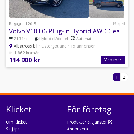
Begagnad 2015
15 april
Volvo V60 D6 Plug-in Hybrid AWD Geartronic Summum Euro 5
21 344 mil
Hybrid el/diesel
Automat
Albatross bil
•
Östergötland
•
15 annonser
fr. 1 862 kr/mån
114 900 kr
Visa mer
1
2
Klicket
För företag
Om Klicket
Produkter & tjänster
Säljtips
Annonsera