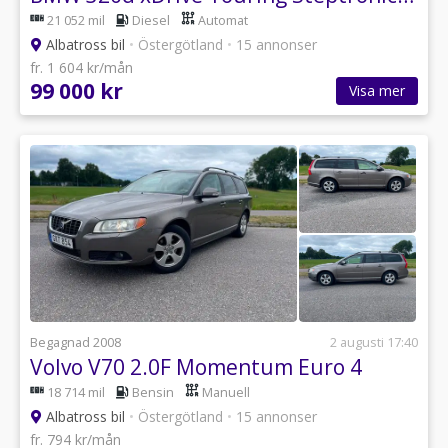
21 052 mil
Diesel
Automat
Albatross bil
•
Östergötland
•
15 annonser
fr. 1 604 kr/mån
99 000 kr
Visa mer
Begagnad 2008
2 augusti 17:40
Volvo V70 2.0F Momentum Euro 4
18 714 mil
Bensin
Manuell
Albatross bil
•
Östergötland
•
15 annonser
fr. 794 kr/mån