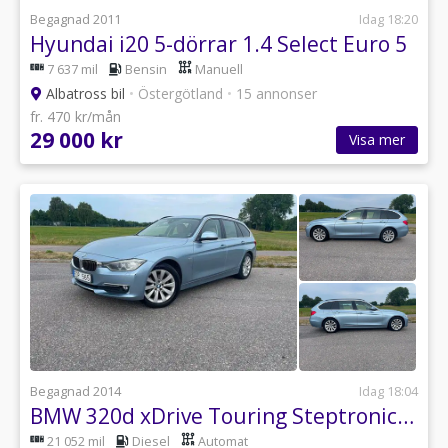
Begagnad 2011
Idag 18:20
Hyundai i20 5-dörrar 1.4 Select Euro 5
7 637 mil
Bensin
Manuell
Albatross bil
•
Östergötland
•
15 annonser
fr. 470 kr/mån
29 000 kr
Visa mer
Begagnad 2014
Idag 18:04
BMW 320d xDrive Touring Steptronic Luxury Line Euro 5 AUTOMAT
21 052 mil
Diesel
Automat