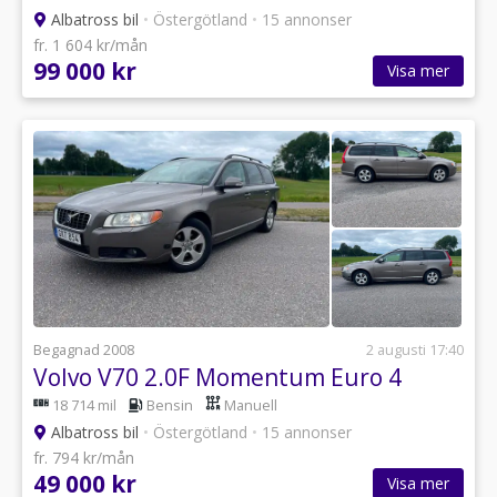
Albatross bil
•
Östergötland
•
15 annonser
fr. 1 604 kr/mån
99 000 kr
Visa mer
Begagnad 2008
2 augusti 17:40
Volvo V70 2.0F Momentum Euro 4
18 714 mil
Bensin
Manuell
Albatross bil
•
Östergötland
•
15 annonser
fr. 794 kr/mån
49 000 kr
Visa mer