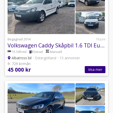
Begagnad 2014
19 juni
Volkswagen Caddy Skåpbil 1.6 TDI Euro 5 NY BES
15 599 mil
Diesel
Manuell
Albatross bil
•
Östergötland
•
15 annonser
fr. 729 kr/mån
45 000 kr
Visa mer