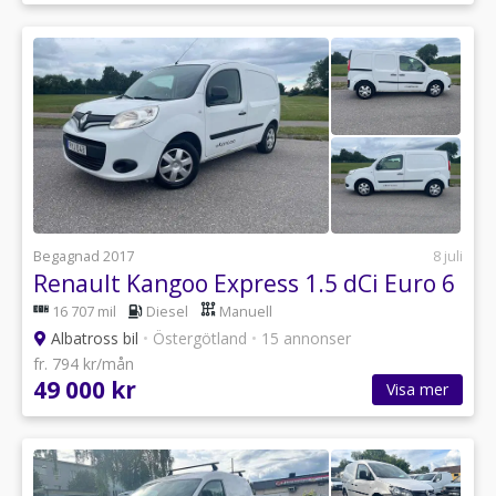
Begagnad 2017
8 juli
Renault Kangoo Express 1.5 dCi Euro 6
16 707 mil
Diesel
Manuell
Albatross bil
•
Östergötland
•
15 annonser
fr. 794 kr/mån
49 000 kr
Visa mer