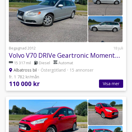
Begagnad 2012
18 juli
Volvo V70 DRIVe Geartronic Momentum Euro 5 Automat
15 317 mil
Diesel
Automat
Albatross bil
•
Östergötland
•
15 annonser
fr. 1 782 kr/mån
110 000 kr
Visa mer