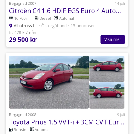
Begagnad 2007
14 juli
Citroën C4 1.6 HDiF EGS Euro 4 Automat NY KAMREM
16 700 mil
Diesel
Automat
Albatross bil
•
Östergötland
•
15 annonser
fr. 478 kr/mån
29 500 kr
Visa mer
Begagnad 2008
9 juli
Toyota Prius 1.5 VVT-i + 3CM CVT Euro 4
Bensin
Automat