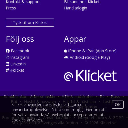
Kontakt & support
Bli kund hos Klicket
Press
Handlarlogin
Tyck till om Klicket
Följ oss
Appar
Facebook
iPhone & iPad (App Store)
Instagram
Android (Google Play)
LinkedIn
#klicket
Snabblänkar:
Arbetsmaskin
•
ATV & snöskoter
•
Bil
•
Buss
•
Båt
•
Husbil & husvagn
•
Hästbil & hästsläp
•
Lastbil
•
Klicket använder cookies för att göra din
OK
Motorcykel & moped
•
Släpfordon
användarupplevelse så bra som möjligt. Genom att
fortsätta använda vår webbplats accepterar du att
Fordonsköp online
•
Användarvillkor
•
Integritetspolicy & GDPR
•
cookies används.
Söktjänsten för Sveriges alla fordon
•
© 2026 Klicket.se