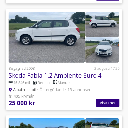
Begagnad 2008
2 augusti 17:26
Skoda Fabia 1.2 Ambiente Euro 4
15 846 mil
Bensin
Manuell
Albatross bil
•
Östergötland
•
15 annonser
fr. 405 kr/mån
25 000 kr
Visa mer