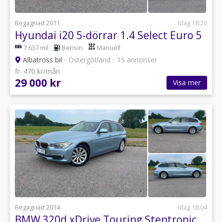
Begagnad 2011
Idag 18:20
Hyundai i20 5-dörrar 1.4 Select Euro 5
7 637 mil
Bensin
Manuell
Albatross bil
•
Östergötland
•
15 annonser
fr. 470 kr/mån
29 000 kr
Visa mer
Begagnad 2014
Idag 18:04
BMW 320d xDrive Touring Steptronic Luxury Line Euro 5 AUTOMAT