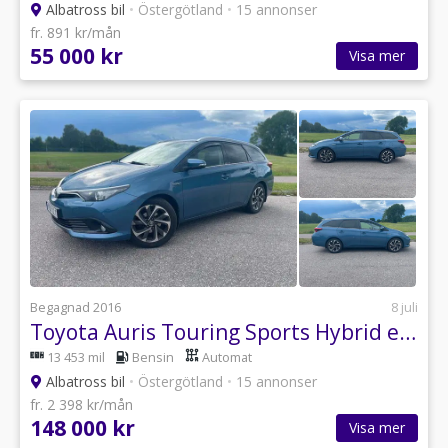
Albatross bil
•
Östergötland
•
15 annonser
fr. 891 kr/mån
55 000 kr
Visa mer
Begagnad 2016
8 juli
Toyota Auris Touring Sports Hybrid e-CVT Active Plus Euro 6
13 453 mil
Bensin
Automat
Albatross bil
•
Östergötland
•
15 annonser
fr. 2 398 kr/mån
148 000 kr
Visa mer