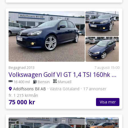
Begagnad 2013
7 augusti 15:00
Volkswagen Golf VI GT 1,4 TSI 160hk R-Line
16 400 mil
Bensin
Manuell
Adolfssons Bil AB
•
Västra Götaland
•
17 annonser
fr. 1 215 kr/mån
75 000 kr
Visa mer