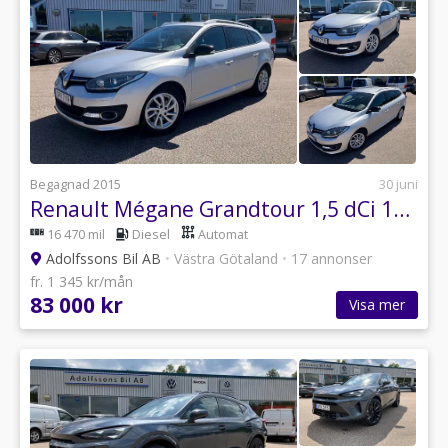
Begagnad 2015
30 juni
Renault Mégane Grandtour 1,5 dCi 110hk Automat EDC Limited (Drag
16 470 mil
Diesel
Automat
Adolfssons Bil AB
•
Västra Götaland
•
17 annonser
fr. 1 345 kr/mån
83 000 kr
Visa mer