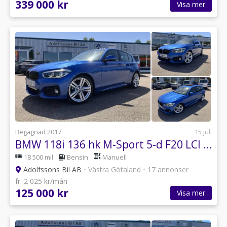
339 000 kr
Visa mer
Begagnad 2017
15 juli
BMW 118i 136 hk M-Sport 5-d F20 LCI (Taklucka/Backkamera)
18 500 mil
Bensin
Manuell
Adolfssons Bil AB
•
Västra Götaland
•
17 annonser
fr. 2 025 kr/mån
125 000 kr
Visa mer