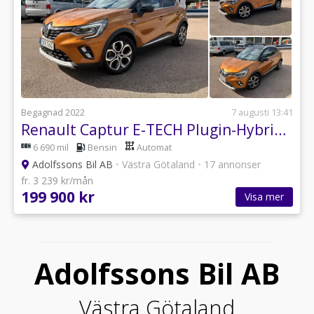
Begagnad 2022
7 augusti 13:41
Renault Captur E-TECH Plugin-Hybrid 160 MultiMode INTENS (Kamera/Navi/
6 690 mil
Bensin
Automat
Adolfssons Bil AB
•
Västra Götaland
•
17 annonser
fr. 3 239 kr/mån
199 900 kr
Visa mer
Adolfssons Bil AB
Västra Götaland