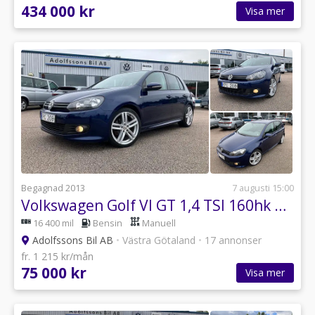
434 000 kr
Visa mer
Begagnad 2013
7 augusti 15:00
Volkswagen Golf VI GT 1,4 TSI 160hk R-Line
16 400 mil
Bensin
Manuell
Adolfssons Bil AB
•
Västra Götaland
•
17 annonser
fr. 1 215 kr/mån
75 000 kr
Visa mer