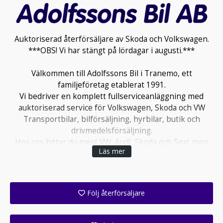
Auktoriserad återförsäljare av Skoda och Volkswagen.
***OBS! Vi har stängt på lördagar i augusti.***
Välkommen till Adolfssons Bil i Tranemo, ett
familjeföretag etablerat 1991.
Vi bedriver en komplett fullserviceanläggning med
auktoriserad service för Volkswagen, Skoda och VW
Transportbilar, bilförsäljning, hyrbilar, butik och
drivmedelsförsäljning.
Hos oss hittar du mest VW, Audi, Skoda och Seat men
Läs mer
du kan även hitta andra bilmärken, sportbilar,
veteranbilar och transportbilar samt även ibland
husbilar och husvagnar hos oss.
Ända sedan starten 1991 har vi arbetat efter mottot
Följ återförsäljare
"en nöjd kund kommer åter", så testa oss du också!
Få ett e-postmeddelande när denna återförsäljare lagt upp en eller flera nya annonser i sitt lager!
Öppettider