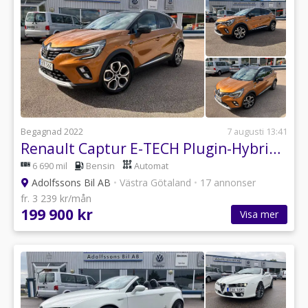
Begagnad 2022
7 augusti 13:41
Renault Captur E-TECH Plugin-Hybrid 160 MultiMode INTENS (Kamera/Navi/
6 690 mil
Bensin
Automat
Adolfssons Bil AB
•
Västra Götaland
•
17 annonser
fr. 3 239 kr/mån
199 900 kr
Visa mer