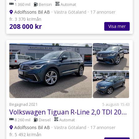
1 360 mil
Bensin
Automat
Adolfssons Bil AB
•
Västra Götaland
•
17 annonser
fr. 3 370 kr/mån
208 000 kr
Visa mer
Begagnad 2021
5 augusti 15:43
Volkswagen Tiguan R-Line 2,0 TDI 200hk 4M DSG (Läder/Drag/Värmare)
8 260 mil
Diesel
Automat
Adolfssons Bil AB
•
Västra Götaland
•
17 annonser
fr. 5 492 kr/mån