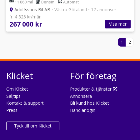
11 860 mil
Bensin
Automat
Adolfssons Bil AB
•
Västra Götaland
•
17 annonser
fr. 4 326 kr/mån
267 000 kr
Visa mer
1
2
Klicket
För företag
Om Klicket
Produkter & tjänster
Säljtips
Annonsera
Kontakt & support
Bli kund hos Klicket
Press
Handlarlogin
Tyck till om Klicket