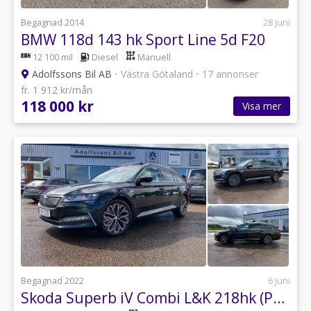
Begagnad 2014
28 juni
BMW 118d 143 hk Sport Line 5d F20
12 100 mil
Diesel
Manuell
Adolfssons Bil AB
•
Västra Götaland
•
17 annonser
fr. 1 912 kr/mån
118 000 kr
Visa mer
Begagnad 2022
6 juni
Skoda Superb iV Combi L&K 218hk (Panorama/Drag/Värmare/Läder