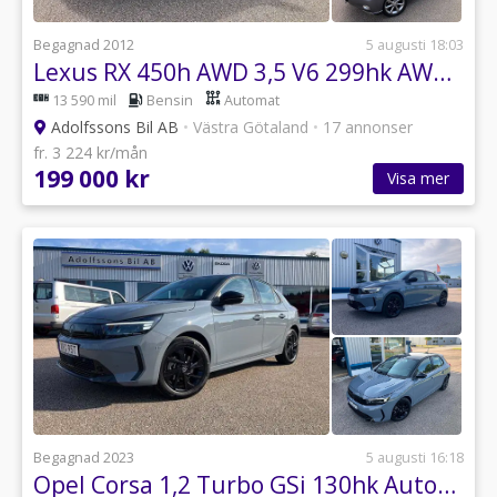
Begagnad 2012
5 augusti 18:03
Lexus RX 450h AWD 3,5 V6 299hk AWD CVT Luxury (Drag/Panorama)
13 590 mil
Bensin
Automat
Adolfssons Bil AB
•
Västra Götaland
•
17 annonser
fr. 3 224 kr/mån
199 000 kr
Visa mer
Begagnad 2023
5 augusti 16:18
Opel Corsa 1,2 Turbo GSi 130hk Automat