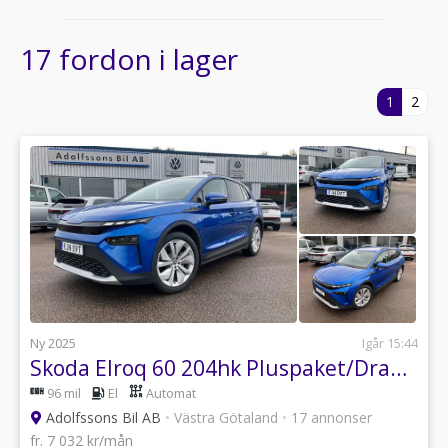
17 fordon i lager
1
2
Ny 2025
Igår 15:44
Skoda Elroq 60 204hk Pluspaket/Drag/Matrix/Navi
96 mil
El
Automat
Adolfssons Bil AB
•
Västra Götaland
•
17 annonser
fr. 7 032 kr/mån