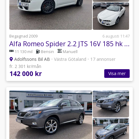
Begagnad 2009
6 augusti 11:47
Alfa Romeo Spider 2.2 JTS 16V 185 hk 6-vxl Cabriolet
11 130 mil
Bensin
Manuell
Adolfssons Bil AB
•
Västra Götaland
•
17 annonser
fr. 2 301 kr/mån
142 000 kr
Visa mer