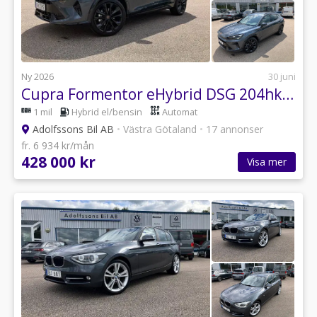
Ny 2026
30 juni
Cupra Formentor eHybrid DSG 204hk Ultimate (Drag/Matrix/DCC/Ny bil
1 mil
Hybrid el/bensin
Automat
Adolfssons Bil AB
•
Västra Götaland
•
17 annonser
fr. 6 934 kr/mån
428 000 kr
Visa mer