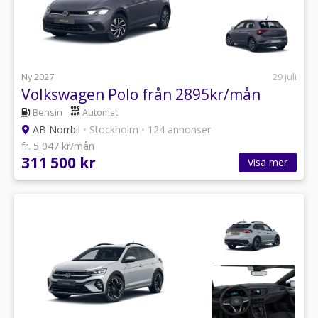
Ny 2027
29 juli
Volkswagen Polo från 2895kr/mån
Bensin
Automat
AB Norrbil
•
Stockholm
•
124 annonser
fr. 5 047 kr/mån
311 500 kr
Visa mer