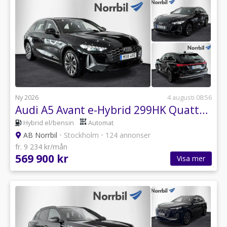
Ny 2026
4 augusti 08:56
Audi A5 Avant e-Hybrid 299HK Quattro Dragkrok
Hybrid el/bensin
Automat
AB Norrbil
•
Stockholm
•
124 annonser
fr. 9 234 kr/mån
569 900 kr
Visa mer