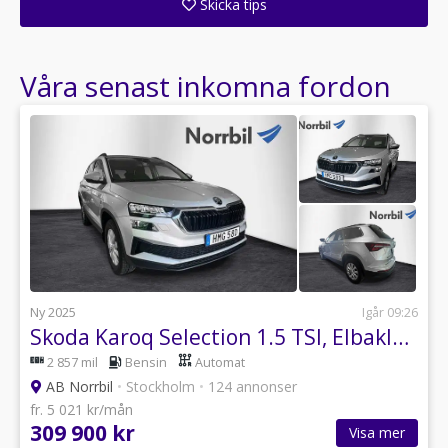
Skicka tips
Ange din väns e-postadress för att skicka ett tips om denna återförsäljare.
Våra senast inkomna fordon
Ny 2025
Igår 09:26
Skoda Karoq Selection 1.5 TSI, Elbaklucka, Värmare, Keyless
2 857 mil
Bensin
Automat
AB Norrbil
•
Stockholm
•
124 annonser
fr. 5 021 kr/mån
309 900 kr
Visa mer