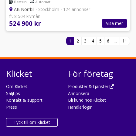
Bensin
Automat
AB Norrbil
•
Stockholm
•
124 annonser
fr. 8 504 kr/mån
524 900 kr
Visa mer
1
2
3
4
5
6
...
11
Klicket
För företag
Om Klicket
Produkter & tjänster
Säljtips
Annonsera
Kontakt & support
Bli kund hos Klicket
Press
Handlarlogin
Tyck till om Klicket