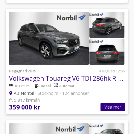
Begagnad 2019
4 augusti 12:55
Volkswagen Touareg V6 TDI 286hk R-Line Black Drag/värmare/MOMS
18 065 mil
Diesel
Automat
AB Norrbil
•
Stockholm
•
124 annonser
fr. 5 817 kr/mån
359 000 kr
Visa mer