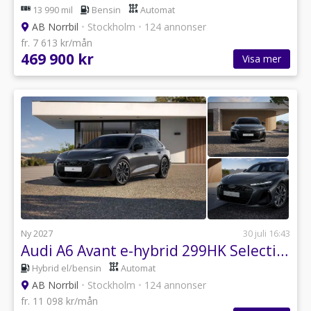
13 990 mil
Bensin
Automat
AB Norrbil
•
Stockholm
•
124 annonser
fr. 7 613 kr/mån
469 900 kr
Visa mer
Ny 2027
30 juli 16:43
Audi A6 Avant e-hybrid 299HK Selection Edition Kampanj!
Hybrid el/bensin
Automat
AB Norrbil
•
Stockholm
•
124 annonser
fr. 11 098 kr/mån