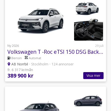
Ny 2026
29 juli
Volkswagen T -Roc eTSI 150 DSG Backkamera i lager fr 3495kr/mån
Bensin
Automat
AB Norrbil
•
Stockholm
•
124 annonser
fr. 6 317 kr/mån
389 900 kr
Visa mer