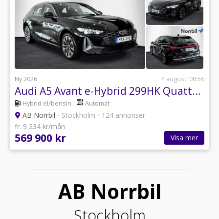
Ny 2026
4 augusti 08:56
Audi A5 Avant e-Hybrid 299HK Quattro Dragkrok
Hybrid el/bensin
Automat
AB Norrbil
•
Stockholm
•
124 annonser
fr. 9 234 kr/mån
569 900 kr
Visa mer
AB Norrbil
Stockholm