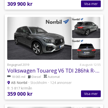
309 900 kr
Visa mer
Begagnad 2019
4 augusti 12:55
Volkswagen Touareg V6 TDI 286hk R-Line Black Drag/värmare/MOMS
18 065 mil
Diesel
Automat
AB Norrbil
•
Stockholm
•
124 annonser
fr. 5 817 kr/mån
359 000 kr
Visa mer