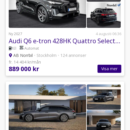
Ny 2027
4 augusti 06:36
Audi Q6 e-tron 428HK Quattro Selection Edition
El
Automat
AB Norrbil
•
Stockholm
•
124 annonser
fr. 14 404 kr/mån
889 000 kr
Visa mer