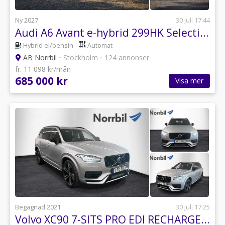
Ny 2027
30 juli 17:44
Audi A6 Avant e-hybrid 299HK Selection Edition Kampanj!
Hybrid el/bensin
Automat
AB Norrbil
•
Stockholm
•
124 annonser
fr. 11 098 kr/mån
685 000 kr
Visa mer
Begagnad 2021
30 juli 17:25
Volvo XC90 7-SITS PRO EDI RECHARGE T8 AWD LUFT DRAG B&W PANO