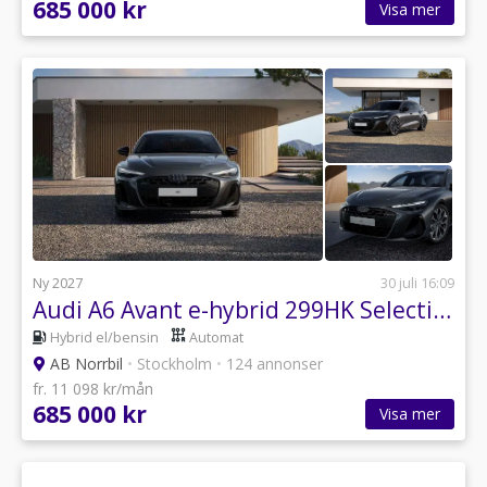
685 000 kr
Visa mer
Ny 2027
30 juli 16:09
Audi A6 Avant e-hybrid 299HK Selection Edition Kampanj!
Hybrid el/bensin
Automat
AB Norrbil
•
Stockholm
•
124 annonser
fr. 11 098 kr/mån
685 000 kr
Visa mer