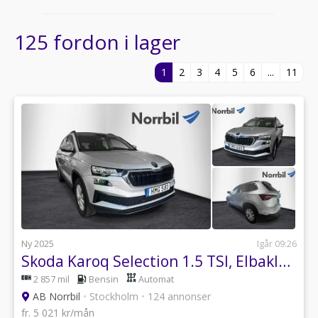
125 fordon i lager
1
2
3
4
5
6
...
11
Ny 2025
Igår 09:26
Skoda Karoq Selection 1.5 TSI, Elbaklucka, Värmare, Keyless
2 857 mil
Bensin
Automat
AB Norrbil
•
Stockholm
•
124 annonser
fr. 5 021 kr/mån