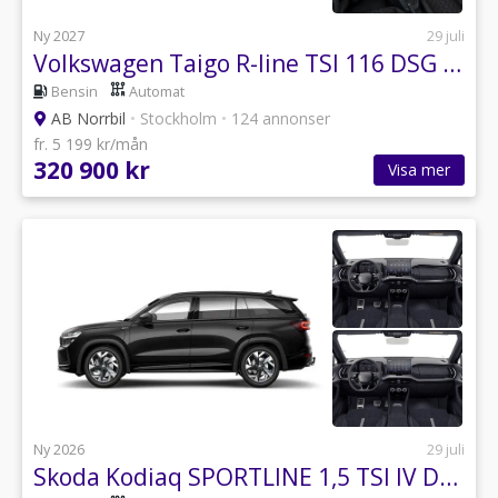
Ny 2027
29 juli
Volkswagen Taigo R-line TSI 116 DSG i lager
Bensin
Automat
AB Norrbil
•
Stockholm
•
124 annonser
fr. 5 199 kr/mån
320 900 kr
Visa mer
Ny 2026
29 juli
Skoda Kodiaq SPORTLINE 1,5 TSI IV DSG, Drag, Convenience plus