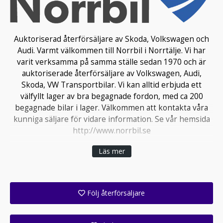
Auktoriserad återförsäljare av Skoda, Volkswagen och
Audi. Varmt välkommen till Norrbil i Norrtälje. Vi har
varit verksamma på samma ställe sedan 1970 och är
auktoriserade återförsäljare av Volkswagen, Audi,
Skoda, VW Transportbilar. Vi kan alltid erbjuda ett
välfyllt lager av bra begagnade fordon, med ca 200
begagnade bilar i lager. Välkommen att kontakta våra
kunniga säljare för vidare information. Se vår hemsida
http://www.norrbil.se
Läs mer
Följ återförsäljare
Få ett e-postmeddelande när denna återförsäljare lagt upp en eller flera nya annonser i sitt lager!