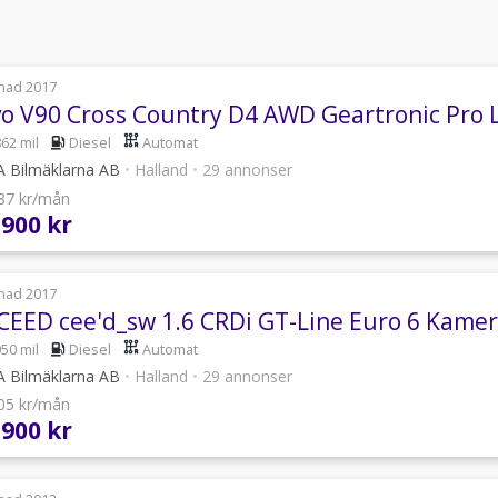
nad 2017
vo V90 Cross Country D4 AWD Geartronic Pro 
862 mil
Diesel
Automat
 Bilmäklarna AB
•
Halland
•
29 annonser
887 kr/mån
 900 kr
nad 2017
 CEED cee'd_sw 1.6 CRDi GT-Line Euro 6 Kame
050 mil
Diesel
Automat
 Bilmäklarna AB
•
Halland
•
29 annonser
105 kr/mån
 900 kr