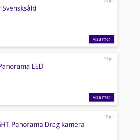
24 juli
r Svensksåld
Visa mer
24 juli
n Panorama LED
Visa mer
15 juli
IGHT Panorama Drag kamera