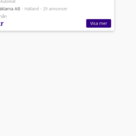
Automat
äklarna AB
•
Halland
•
29 annonser
/mån
kr
Visa mer