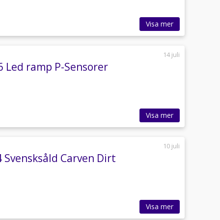
Visa mer
14 juli
 6 Led ramp P-Sensorer
Visa mer
10 juli
 Svensksåld Carven Dirt
Visa mer