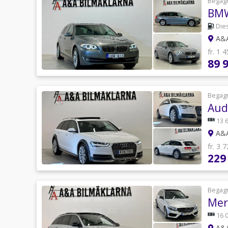
Begag
BMW
Die
A&A
fr. 1 
89 
Begag
Aud
13 
A&A
fr. 3 
229
Begag
Mer
16 
A&A