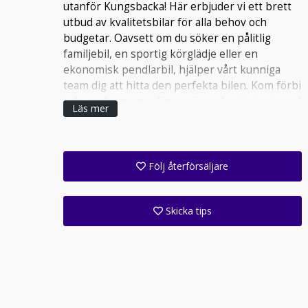
utanför Kungsbacka! Här erbjuder vi ett brett
utbud av kvalitetsbilar för alla behov och
budgetar. Oavsett om du söker en pålitlig
familjebil, en sportig körglädje eller en
ekonomisk pendlarbil, hjälper vårt kunniga
team dig att hitta den perfekta bilen. Kom förbi
och upplev personlig service och ett stort urval
Läs mer
i en avslappnad miljö!
Följ återförsäljare
Få ett e-postmeddelande när denna återförsäljare lagt upp en eller flera nya annonser i sitt lager!
Följ alla anläggningar inom denna företagsgrupp (1 st)
Skicka tips
Ange din väns e-postadress för att skicka ett tips om denna återförsäljare.