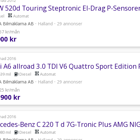
nad 2012
 520d Touring Steptronic El-Drag P-Sensore
sel
Automat
 Bilmäklarna AB
•
Halland
•
29 annonser
457 kr/mån
900 kr
nad 2016
i A6 allroad 3.0 TDI V6 Quattro Sport Editio
639 mil
Diesel
Automat
 Bilmäklarna AB
•
Halland
•
29 annonser
725 kr/mån
 900 kr
nad 2016
cedes-Benz C 220 T d 7G-Tronic Plus AMG N
080 mil
Diesel
Automat
 Bilmäklarna AB
•
Halland
•
29 annonser