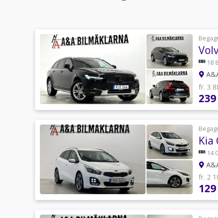
Begag
Vol
18 
A&A
fr. 3 
239
Begag
Kia
14 
A&A
fr. 2 
129