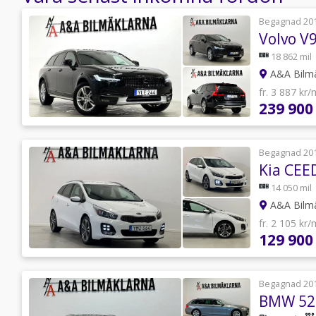
Begagnad 20
18 862 mil
A&A Bilm
fr. 3 887 kr
239 900
Begagnad 20
14 050 mil
A&A Bilm
fr. 2 105 kr
129 900
Begagnad 20