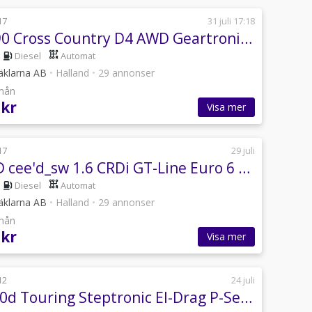
17
31 juli 17:18
Volvo V90 Cross Country D4 AWD Geartronic Pro Läder Rattvärme Klimatpkt Drag
Diesel
Automat
äklarna AB
•
Halland
•
29 annonser
/mån
 kr
Visa mer
17
29 juli
Kia CEED cee'd_sw 1.6 CRDi GT-Line Euro 6 Kamera GPS Dragkrok
Diesel
Automat
äklarna AB
•
Halland
•
29 annonser
/mån
 kr
Visa mer
12
24 juli
BMW 520d Touring Steptronic El-Drag P-Sensorer Svensksåld