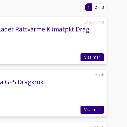
1
2
3
31 juli 17:18
Läder Rattvärme Klimatpkt Drag
Visa mer
29 juli
ra GPS Dragkrok
Visa mer