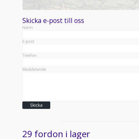
Skicka e-post till oss
Namn
E-post
Telefon
Meddelande
Skicka
29 fordon i lager