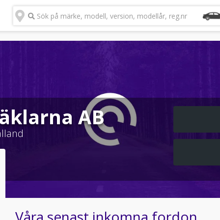
Sök på märke, modell, version, modellår, reg.nr
äklarna AB
lland
Våra senast inkomna fordon