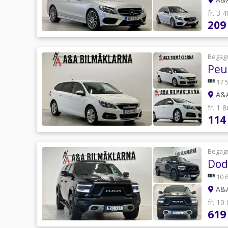
fr. 3 
209
Begag
Peu
17 
A&A
fr. 1 
114
Begag
Dod
10 
A&A
fr. 10
619