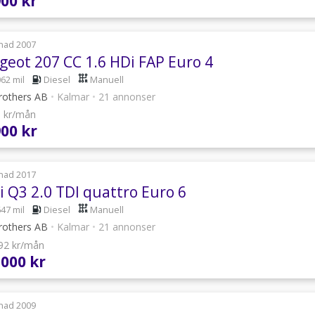
900 kr
nad 2007
geot 207 CC 1.6 HDi FAP Euro 4
062 mil
Diesel
Manuell
rothers AB
•
Kalmar
•
21 annonser
6 kr/mån
900 kr
nad 2017
i Q3 2.0 TDI quattro Euro 6
647 mil
Diesel
Manuell
rothers AB
•
Kalmar
•
21 annonser
592 kr/mån
 000 kr
nad 2009