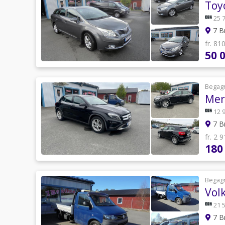
Toy
25 
7 B
fr. 81
50 
Begag
Mer
12 
7 B
fr. 2 
180
Begag
Vol
21 
7 B