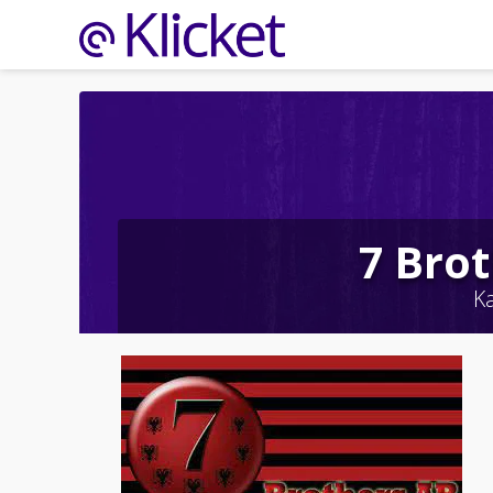
7 Bro
K