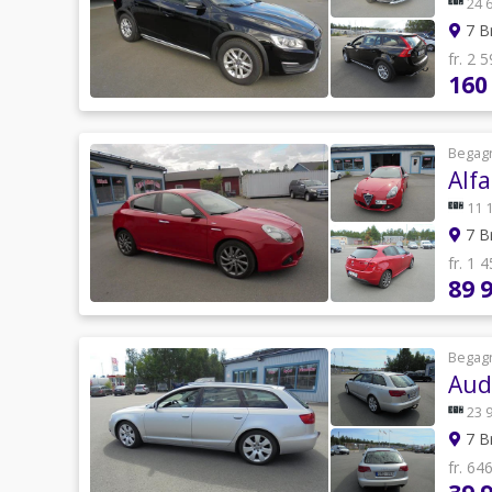
24 
7 B
fr. 2 
160
Begag
Alf
11 
7 B
fr. 1 
89 
Begag
Audi
23 
7 B
fr. 64