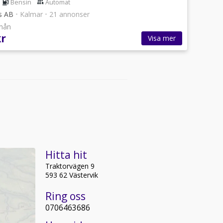
Bensin
Automat
s AB
•
Kalmar
•
21 annonser
/mån
kr
Visa mer
Hitta hit
Traktorvägen 9
593 62 Västervik
Ring oss
0706463686