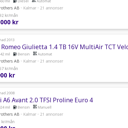
660 mil
Diesel
Automat
rothers AB
•
Kalmar
•
21 annonser
592 kr/mån
 000 kr
nad 2013
a Romeo Giulietta 1.4 TB 16V MultiAir TCT Vel
142 mil
Bensin
Automat
rothers AB
•
Kalmar
•
21 annonser
457 kr/mån
900 kr
nad 2008
 A6 Avant 2.0 TFSI Proline Euro 4
924 mil
Bensin
Manuell
rothers AB
•
Kalmar
•
21 annonser
6 kr/mån