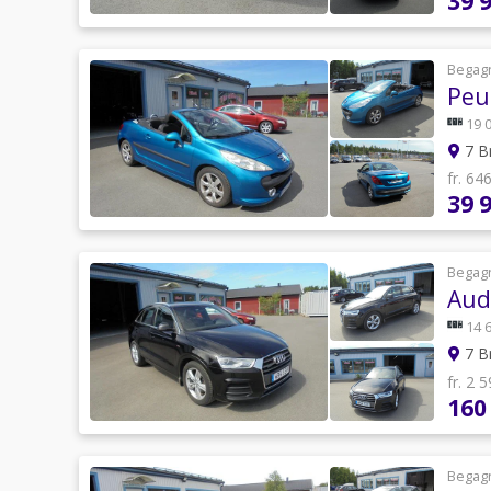
39 
Begag
Peu
19 
7 B
fr. 64
39 
Begag
Aud
14 
7 B
fr. 2 
160
Begag