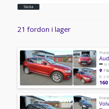
Skicka
21 fordon i lager
Begag
Audi
18 
7 B
fr. 2 
160
Begag
Vol