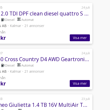
15
24 juli
Audi Q5 2.0 TDI DPF clean diesel quattro S Tronic Design Euro 6
Diesel
Automat
s AB
•
Kalmar
•
21 annonser
/mån
 kr
Visa mer
17
24 juli
Volvo V60 Cross Country D4 AWD Geartronic Business Euro 6
Diesel
Automat
s AB
•
Kalmar
•
21 annonser
/mån
 kr
Visa mer
13
23 juli
Alfa Romeo Giulietta 1.4 TB 16V MultiAir TCT Veloce Euro 5