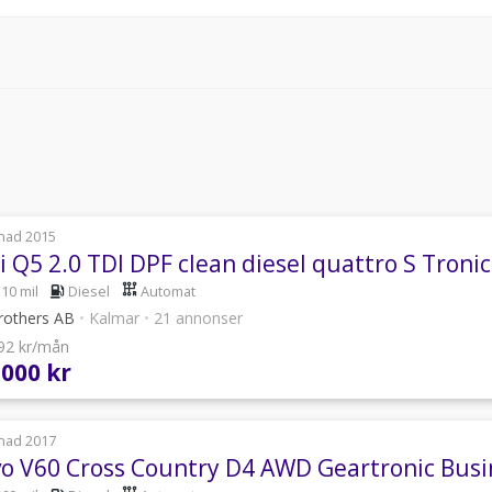
nad 2015
 Q5 2.0 TDI DPF clean diesel quattro S Troni
110 mil
Diesel
Automat
rothers AB
•
Kalmar
•
21 annonser
592 kr/mån
 000 kr
nad 2017
vo V60 Cross Country D4 AWD Geartronic Busi