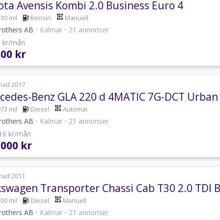
ota Avensis Kombi 2.0 Business Euro 4
730 mil
Bensin
Manuell
rothers AB
•
Kalmar
•
21 annonser
0 kr/mån
000 kr
nad 2017
cedes-Benz GLA 220 d 4MATIC 7G-DCT Urban 
973 mil
Diesel
Automat
rothers AB
•
Kalmar
•
21 annonser
916 kr/mån
 000 kr
nad 2011
kswagen Transporter Chassi Cab T30 2.0 TDI 
500 mil
Diesel
Manuell
rothers AB
•
Kalmar
•
21 annonser