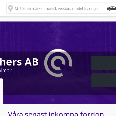
Sök på märke, modell, version, modellår, reg.nr
thers AB
almar
Våra senast inkomna fordon