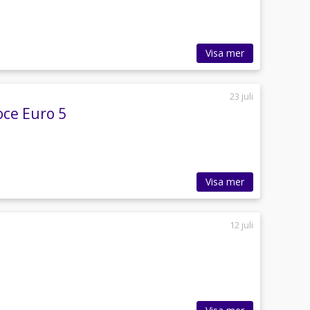
Visa mer
23 juli
oce Euro 5
Visa mer
12 juli