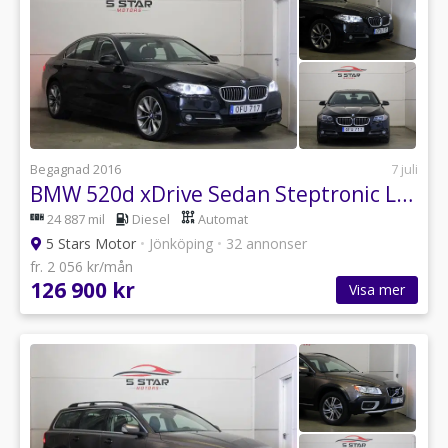
Begagnad 2016
7 juli
BMW 520d xDrive Sedan Steptronic Läder Drag HiFi Rattvärme
24 887 mil
Diesel
Automat
5 Stars Motor
•
Jönköping
•
32 annonser
fr. 2 056 kr/mån
126 900 kr
Visa mer