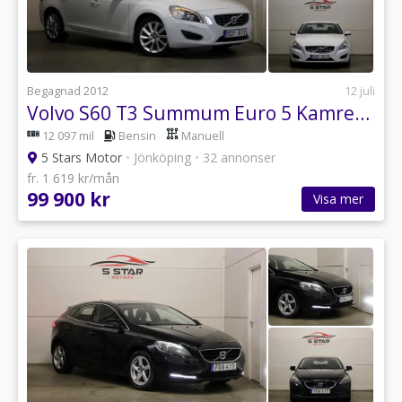
Begagnad 2012
12 juli
Volvo S60 T3 Summum Euro 5 Kamremsbytt
12 097 mil
Bensin
Manuell
5 Stars Motor
•
Jönköping
•
32 annonser
fr. 1 619 kr/mån
99 900 kr
Visa mer