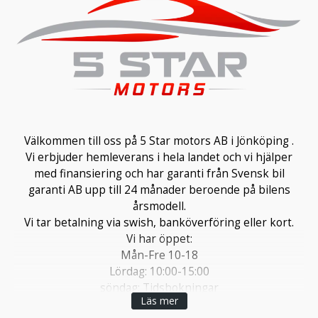
Välkommen till oss på 5 Star motors AB i Jönköping .
Vi erbjuder hemleverans i hela landet och vi hjälper
med finansiering och har garanti från Svensk bil
garanti AB upp till 24 månader beroende på bilens
årsmodell.
Vi tar betalning via swish, banköverföring eller kort.
Vi har öppet:
Mån-Fre 10-18
Lördag: 10:00-15:00
söndag: Tidsbokningar
Läs mer
Telefonnummer: 036 91436