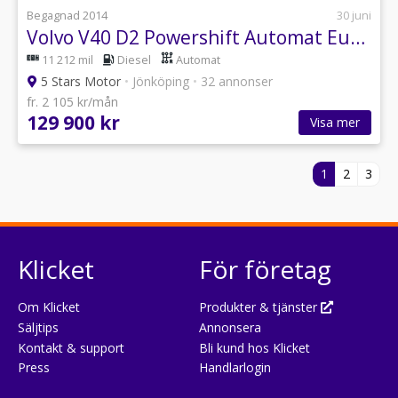
Begagnad 2014
30 juni
Volvo V40 D2 Powershift Automat Euro 5 P-sesnor
11 212 mil
Diesel
Automat
5 Stars Motor
•
Jönköping
•
32 annonser
fr. 2 105 kr/mån
129 900 kr
Visa mer
1
2
3
Klicket
För företag
Om Klicket
Produkter & tjänster
Säljtips
Annonsera
Kontakt & support
Bli kund hos Klicket
Press
Handlarlogin