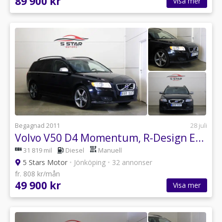
89 900 kr
Visa mer
Begagnad 2011
28 juli
Volvo V50 D4 Momentum, R-Design Euro 5
31 819 mil
Diesel
Manuell
5 Stars Motor
•
Jönköping
•
32 annonser
fr. 808 kr/mån
49 900 kr
Visa mer