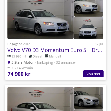
Begagnad 2012
12 juli
Volvo V70 D3 Momentum Euro 5 | Drag | P-sensor | Bluetooth
25 930 mil
Diesel
Manuell
5 Stars Motor
•
Jönköping
•
32 annonser
fr. 1 214 kr/mån
74 900 kr
Visa mer