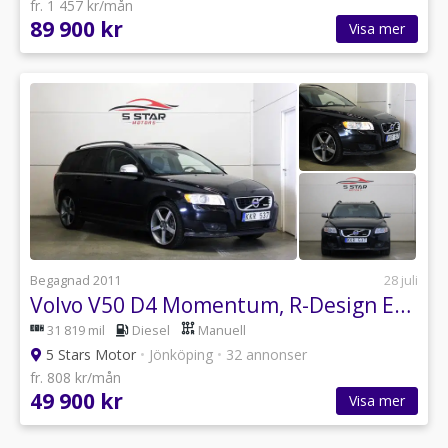
fr. 1 457 kr/mån
89 900 kr
Visa mer
Begagnad 2011
28 juli
Volvo V50 D4 Momentum, R-Design Euro 5
31 819 mil
Diesel
Manuell
5 Stars Motor
•
Jönköping
•
32 annonser
fr. 808 kr/mån
49 900 kr
Visa mer