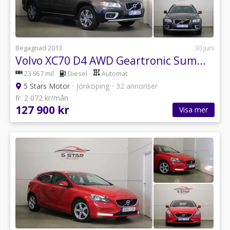
Begagnad 2013
30 juni
Volvo XC70 D4 AWD Geartronic Summum Euro 5 Keyless Drag VOC
23 957 mil
Diesel
Automat
5 Stars Motor
•
Jönköping
•
32 annonser
fr. 2 072 kr/mån
127 900 kr
Visa mer