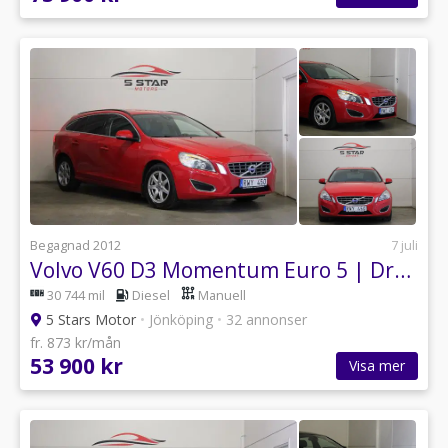
Begagnad 2012
7 juli
Volvo V60 D3 Momentum Euro 5 | Drag | P-sensor | Bluetooth
30 744 mil
Diesel
Manuell
5 Stars Motor
•
Jönköping
•
32 annonser
fr. 873 kr/mån
53 900 kr
Visa mer