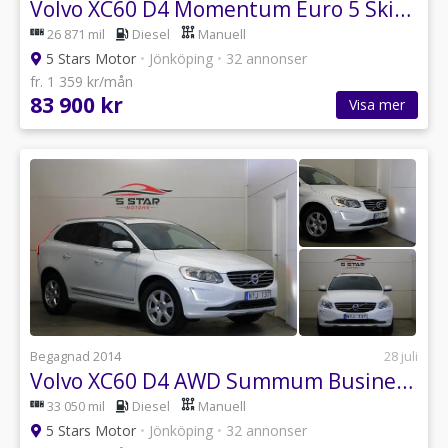
Volvo XC60 D4 Momentum Euro 5 Skinn | Drag | GPS | P-sesnor
26 871 mil
Diesel
Manuell
5 Stars Motor
•
Jönköping
•
32 annonser
fr. 1 359 kr/mån
83 900 kr
Visa mer
Begagnad 2014
28 juli
Volvo XC60 D4 AWD Summum BusinessEditionPro Panorama Drag GPS
33 050 mil
Diesel
Manuell
5 Stars Motor
•
Jönköping
•
32 annonser