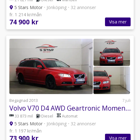
5 Stars Motor
•
Jönköping
•
32 annonser
fr. 1 214 kr/mån
74 900 kr
Visa mer
Begagnad 2013
7 juli
Volvo V70 D4 AWD Geartronic Momentum Drag P-sesnor Skinn VOC
33 873 mil
Diesel
Automat
5 Stars Motor
•
Jönköping
•
32 annonser
fr. 1 197 kr/mån
73 900 kr
Visa mer