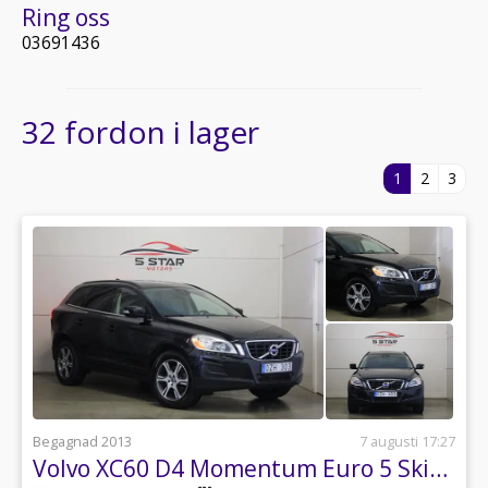
Ring oss
03691436
32 fordon i lager
1
2
3
Begagnad 2013
7 augusti 17:27
Volvo XC60 D4 Momentum Euro 5 Skinn | Drag | GPS | P-sesnor