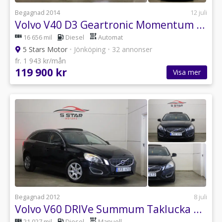
Begagnad 2014
12 juli
Volvo V40 D3 Geartronic Momentum Euro 5
16 656 mil
Diesel
Automat
5 Stars Motor
•
Jönköping
•
32 annonser
fr. 1 943 kr/mån
119 900 kr
Visa mer
Begagnad 2012
8 juli
Volvo V60 DRIVe Summum Taklucka GPS P-sesnor
21 027 mil
Diesel
Manuell