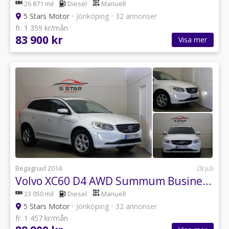
26 871 mil
Diesel
Manuell
5 Stars Motor
•
Jönköping
•
32 annonser
fr. 1 359 kr/mån
83 900 kr
Visa mer
Begagnad 2014
28 juli
Volvo XC60 D4 AWD Summum BusinessEditionPro Panorama Drag GPS
33 050 mil
Diesel
Manuell
5 Stars Motor
•
Jönköping
•
32 annonser
fr. 1 457 kr/mån