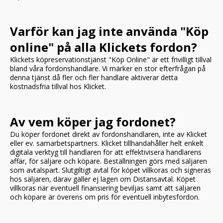
Varför kan jag inte använda "Köp
online" på alla Klickets fordon?
Klickets köpreservationstjänst "Köp Online" är ett frivilligt tillval
bland våra fordonshandlare. Vi märker en stor efterfrågan på
denna tjänst då fler och fler handlare aktiverar detta
kostnadsfria tillval hos Klicket.
Av vem köper jag fordonet?
Du köper fordonet direkt av fordonshandlaren, inte av Klicket
eller ev. samarbetspartners. Klicket tillhandahåller helt enkelt
digitala verktyg till handlaren för att effektivisera handlarens
affär, för säljare och köpare. Beställningen görs med säljaren
som avtalspart. Slutgiltigt avtal för köpet villkoras och signeras
hos säljaren, därav gäller ej lagen om Distansavtal. Köpet
villkoras när eventuell finansiering beviljas samt att säljaren
och köpare är överens om pris för eventuell inbytesfordon.