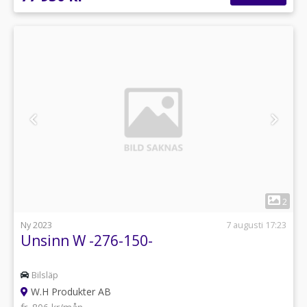
1
2
Ny 2023
7 augusti 17:23
Unsinn W -276-150-
Bilsläp
W.H Produkter AB