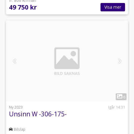
fr. 806 kr/mån
49 750 kr
Visa mer
1
6
Ny 2023
Igår 14:31
Unsinn W -306-175-
Bilsläp