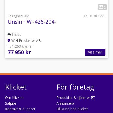
1
2
Begagnad 2023
3 augusti 17:25
Unsinn W -426-204-
Bilsläp
W.H Produkter AB
fr. 1 263 kr/mån
77 950 kr
Visa mer
Klicket
För företag
Om Klicket
Produkter & tjänster
Säljtips
Annonsera
Kontakt & support
Bli kund hos Klicket