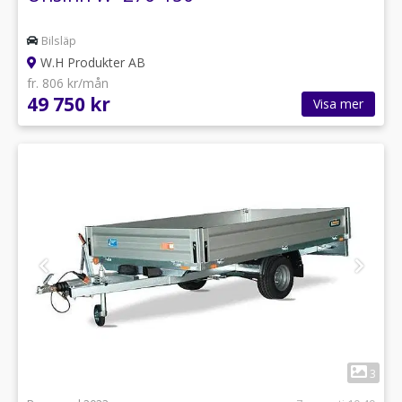
Bilsläp
W.H Produkter AB
fr. 806 kr/mån
49 750 kr
Visa mer
1
3