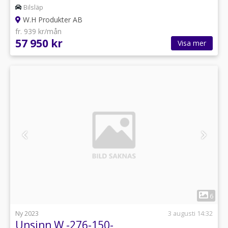
Bilsläp
W.H Produkter AB
fr. 939 kr/mån
57 950 kr
Visa mer
1
6
Ny 2023
3 augusti 14:32
Unsinn W -276-150-