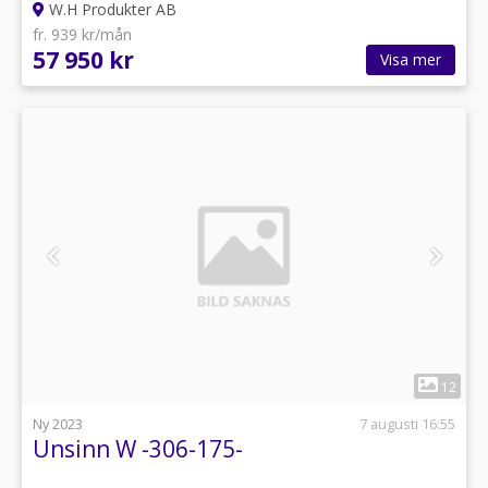
W.H Produkter AB
fr. 939 kr/mån
57 950 kr
Visa mer
1
12
Ny 2023
7 augusti 16:55
Unsinn W -306-175-