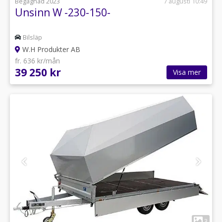
Begagnad 2023
7 augusti 10:49
Unsinn W -230-150-
Bilsläp
W.H Produkter AB
fr. 636 kr/mån
39 250 kr
Visa mer
1
3