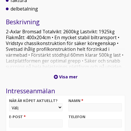
faktura
delbetalning
Beskrivning
2-Axlar Bromsad Totalvikt: 2600kg Lastvikt: 1925kg
Flakmått: 400x204cm • En mycket stabil biltransport •
Vridstyv chassikonstruktion för säker köregenskap •
Svetsad ihålig profilkonstruktion helt förzinkad i
värmebad • Förstärkt stödhjul 60mm klarar 500kg last •
Lastplattformen ger optimal grepp • Säker och snabb
surrning på hela belastnings plattform och på utsidan
ram • 2 plattformar, helt förzinkad i värmebad för lång
Visa mer
livslängd • 2 stålramper. Längd 250cm, lastkapacitet
2400kg par • Rampvinkeln är ca. 11° • Ramphållare med
Intresseanmälan
klämanordning under lasten plattform • Elektrisk
utrustning helt vattentät • Belysning med 13-polig
NÄR ÄR KÖPET AKTUELLT?
NAMN
*
kontakt och backljus Vi har Sveriges största sortiment
av släpvagnar till mycket förmånliga priser. Vi har
tillgång till över 500 olika varianter i olika kategorier
E-POST
*
TELEFON
från 600-3500kg. Vi har många olika modeller i lager
och får regelbundet hem nya leveranser. Vi levererar