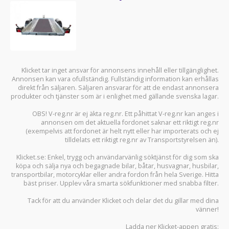
Klicket tar inget ansvar för annonsens innehåll eller tillgänglighet.
Annonsen kan vara ofullständig. Fullständig information kan erhållas
direkt från säljaren. Säljaren ansvarar för att de endast annonsera
produkter och tjänster som är i enlighet med gällande svenska lagar.
OBS! V-reg.nr är ej äkta reg.nr. Ett påhittat V-reg.nr kan anges i
annonsen om det aktuella fordonet saknar ett riktigt reg.nr
(exempelvis att fordonet är helt nytt eller har importerats och ej
tilldelats ett riktigt reg.nr av Transportstyrelsen än).
Klicket.se
: Enkel, trygg och användarvänlig söktjänst för dig som ska
köpa och sälja
nya och begagnade bilar
,
båtar
,
husvagnar
,
husbilar
,
transportbilar
,
motorcyklar
eller andra fordon från hela Sverige. Hitta
bäst priser. Upplev våra smarta sökfunktioner med snabba filter.
Tack för att du använder
Klicket
och delar det du gillar med dina
vänner!
Ladda ner
Klicket-appen
gratis: