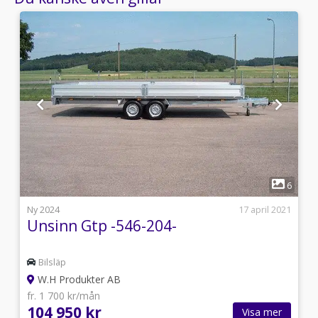
1
3
6
i
Ny 2024
17 april 2021
Unsinn Gtp -546-204-
Bilsläp
W.H Produkter AB
fr. 1 700 kr/mån
104 950 kr
Visa mer