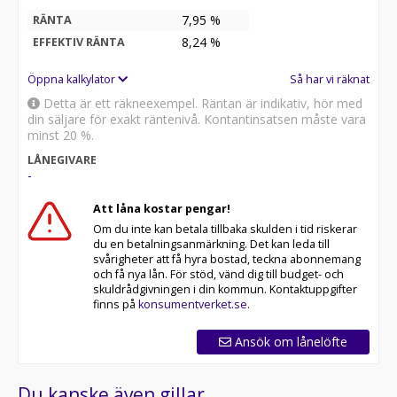
7,95 %
RÄNTA
8,24
%
EFFEKTIV RÄNTA
Öppna kalkylator
Så har vi räknat
Detta är ett räkneexempel. Räntan är indikativ, hör med
din säljare för exakt räntenivå. Kontantinsatsen måste vara
minst 20 %.
LÅNEGIVARE
-
Att låna kostar pengar!
Om du inte kan betala tillbaka skulden i tid riskerar
du en betalningsanmärkning. Det kan leda till
svårigheter att få hyra bostad, teckna abonnemang
och få nya lån. För stöd, vänd dig till budget- och
skuldrådgivningen i din kommun. Kontaktuppgifter
finns på
konsumentverket.se
.
Ansök om lånelöfte
Du kanske även gillar