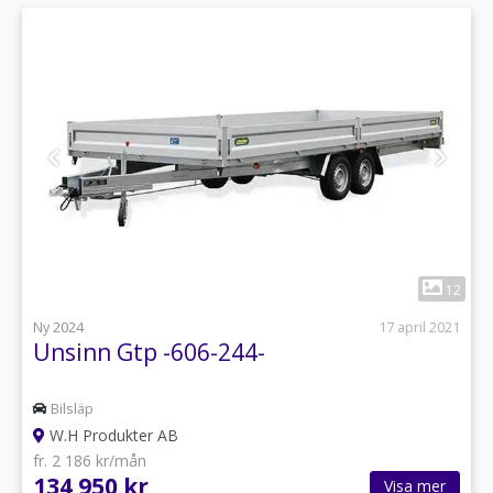
1
12
Ny 2024
17 april 2021
Unsinn Gtp -606-244-
Bilsläp
W.H Produkter AB
fr. 2 186 kr/mån
134 950 kr
Visa mer