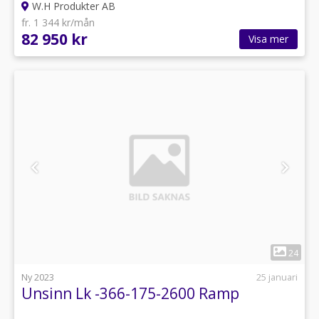
W.H Produkter AB
fr. 1 344 kr/mån
82 950 kr
Visa mer
1
24
Ny 2023
25 januari
Unsinn Lk -366-175-2600 Ramp