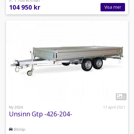
fr. 1 700 kr/mån
104 950 kr
Visa mer
1
2
Ny 2024
17 april 2021
Unsinn Gtp -426-204-
Bilsläp