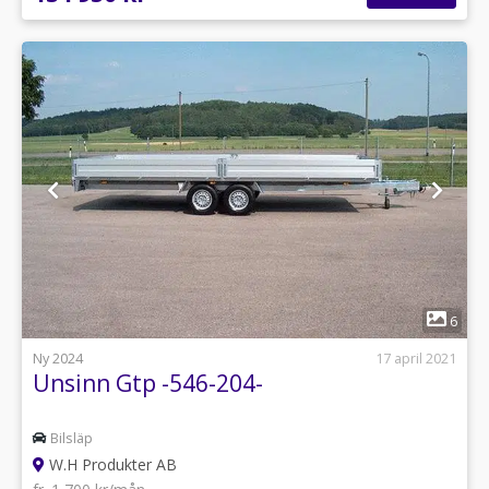
1
6
Ny 2024
17 april 2021
Unsinn Gtp -546-204-
Bilsläp
W.H Produkter AB