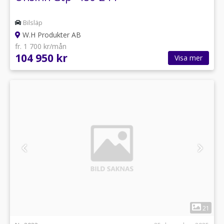
Bilsläp
W.H Produkter AB
fr. 1 700 kr/mån
104 950 kr
Visa mer
1
21