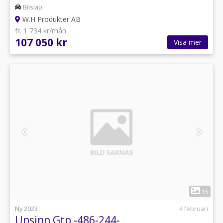
Bilsläp
W.H Produkter AB
fr. 1 734 kr/mån
107 050 kr
Visa mer
1
15
Ny 2023
4 februari
Unsinn Gtp -486-244-