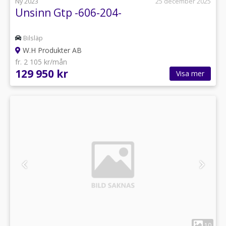
Ny 2023
25 december 2025
Unsinn Gtp -606-204-
Bilsläp
W.H Produkter AB
fr. 2 105 kr/mån
129 950 kr
Visa mer
1
10