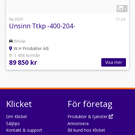
1
4
Ny 2023
25 juli
Unsinn Ttkp -400-204-
Bilsläp
W.H Produkter AB
fr. 1 456 kr/mån
89 850 kr
Visa mer
Klicket
För företag
Om Klicket
Produkter & tjänster
Säljtips
Annonsera
Kontakt & support
Bli kund hos Klicket