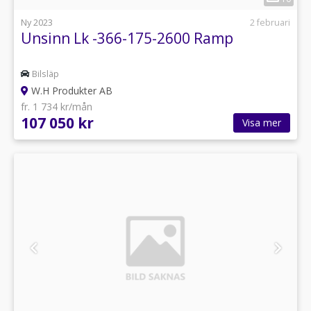
Ny 2023
2 februari
Unsinn Lk -366-175-2600 Ramp
Bilsläp
W.H Produkter AB
fr. 1 734 kr/mån
107 050 kr
Visa mer