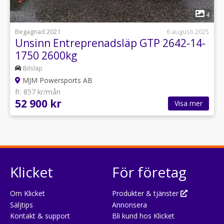
1
4
Begagnad 2021
6 augusti 2025
Unsinn Entreprenadsläp GTP 2642-14-
1750 2600kg
Bilsläp
MJM Powersports AB
fr. 857 kr/mån
52 900 kr
Visa mer
Klicket
För företag
Om Klicket
Produkter & tjänster
Säljtips
Annonsera
Kontakt & support
Bli kund hos Klicket