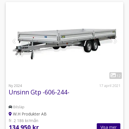
1
12
Ny 2024
17 april 2021
Unsinn Gtp -606-244-
Bilsläp
W.H Produkter AB
fr. 2 186 kr/mån
134 950 kr
Visa mer