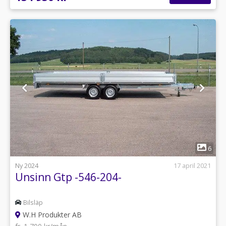
1
6
Ny 2024
17 april 2021
Unsinn Gtp -546-204-
Bilsläp
W.H Produkter AB