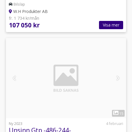
Bilsläp
W.H Produkter AB
fr. 1 734 kr/mån
107 050 kr
Visa mer
1
15
Ny 2023
4 februari
Unsinn Gtp -486-244-