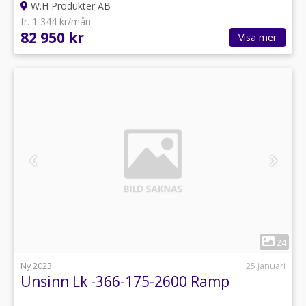
W.H Produkter AB
fr. 1 344 kr/mån
82 950 kr
Visa mer
1
24
Ny 2023
25 januari
Unsinn Lk -366-175-2600 Ramp