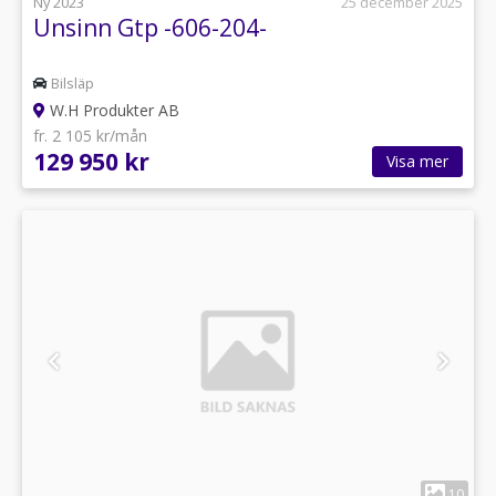
Ny 2023
25 december 2025
Unsinn Gtp -606-204-
Bilsläp
W.H Produkter AB
fr. 2 105 kr/mån
129 950 kr
Visa mer
1
10