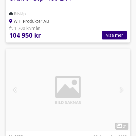
Bilsläp
W.H Produkter AB
fr. 1 700 kr/mån
104 950 kr
Visa mer
1
21