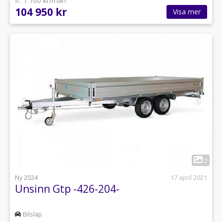
fr. 1 700 kr/mån
104 950 kr
Visa mer
1
2
Ny 2024
17 april 2021
Unsinn Gtp -426-204-
Bilsläp