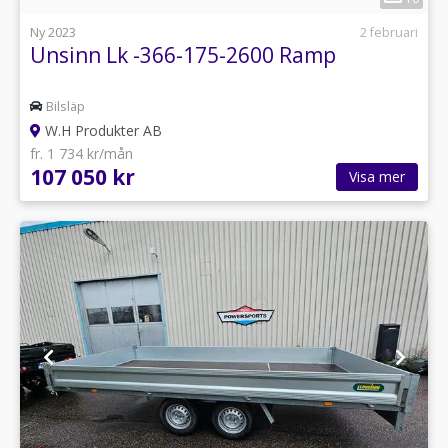
Ny 2023
2 februari
Unsinn Lk -366-175-2600 Ramp
Bilsläp
W.H Produkter AB
fr. 1 734 kr/mån
107 050 kr
Visa mer