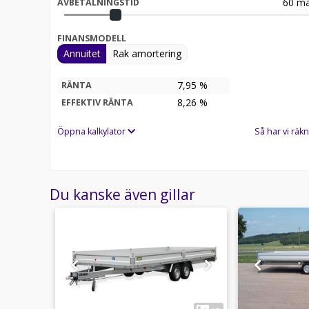
60
må
AVBETALNINGSTID
FINANSMODELL
Annuitet
Rak amortering
7,95 %
RÄNTA
8,26
%
EFFEKTIV RÄNTA
Öppna kalkylator
Så har vi räkn
Du kanske även gillar
1