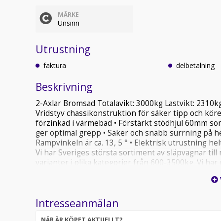
MÄRKE
Unsinn
Utrustning
faktura
delbetalning
Beskrivning
2-Axlar Bromsad Totalavikt: 3000kg Lastvikt: 2310kg
Vridstyv chassikonstruktion för säker tipp och köre
förzinkad i värmebad • Förstärkt stödhjul 60mm som 
ger optimal grepp • Säker och snabb surrning på he
Rampvinkeln är ca. 13, 5 ° • Elektrisk utrustning he
Vi har Sveriges största sortiment av släpvagnar till m
varianter i olika kategorier från 600-3500kg. Vi ha
nya leveranser. Vi levererar inom hela Sverige. Kon
så ska vi göra allt för att hjälpa er, vi bygger även 
transportstyrelsen som stolt generalagent och im
Intresseanmälan
*Obromsade släp *Bromsade Släp *Kåpsläp *Skoter
*Tippsläp *Kylsläp *Frysläp *Mc släp *Specialsläp V
NÄR ÄR KÖPET AKTUELLT?