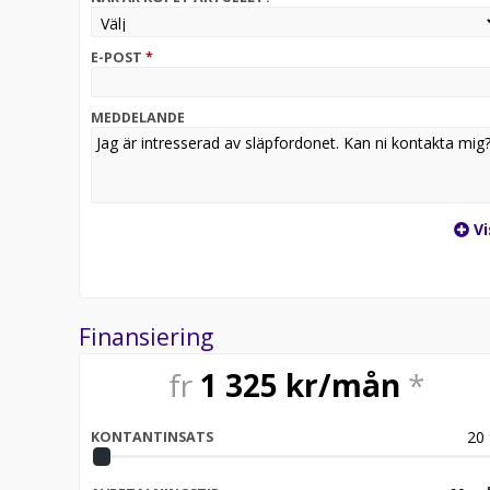
kortbetalning, leasing. Släponline Besöksadress L
E-POST
*
MEDDELANDE
Vi
Finansiering
fr
1 325
kr/mån
*
20
KONTANTINSATS