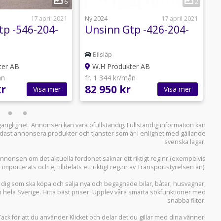
6
2
17 april 2021
Ny 2024
17 april 2021
N
tp -546-204-
Unsinn Gtp -426-204-
U
Bilsläp
ter AB
W.H Produkter AB
ån
fr. 1 344 kr/mån
f
kr
82 950 kr
1
Visa mer
Visa mer
llgänglighet. Annonsen kan vara ofullständig. Fullständig information kan
 endast annonsera produkter och tjänster som är i enlighet med gällande
svenska lagar.
i annonsen om det aktuella fordonet saknar ett riktigt reg.nr (exempelvis
r importerats och ej tilldelats ett riktigt reg.nr av Transportstyrelsen än).
r dig som ska köpa och sälja
nya och begagnade bilar
,
båtar
,
husvagnar
,
n hela Sverige. Hitta bäst priser. Upplev våra smarta sökfunktioner med
snabba filter.
Tack för att du använder
Klicket
och delar det du gillar med dina vänner!