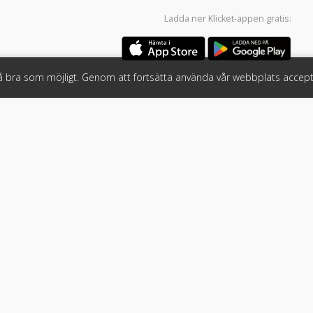
Ladda ner
Klicket-appen
gratis:
så bra som möjligt. Genom att fortsätta använda vår webbplats accept
öretag
Följ oss
 tjänster
Facebook
Instagram
 Klicket
LinkedIn
n
#klicket