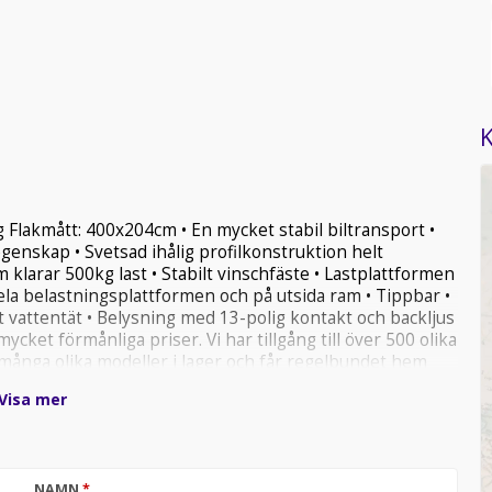
K
 Flakmått: 400x204cm • En mycket stabil biltransport •
genskap • Svetsad ihålig profilkonstruktion helt
klarar 500kg last • Stabilt vinschfäste • Lastplattformen
la belastningsplattformen och på utsida ram • Tippbar •
lt vattentät • Belysning med 13-polig kontakt och backljus
ycket förmånliga priser. Vi har tillgång till över 500 olika
r många olika modeller i lager och får regelbundet hem
takta oss om ni inte hittar den släpvagnsvariant ni söker
Visa mer
släpar efter ert behov. Vi är registrerad hos
portör för tyska släpvagnsmärken Unsinn & Koch.
släp *Skåpsläp *Biltransporter *Entreprenadsläp
i erbjuder flera olika betalningsmetoder som t.ex.
NAMN
*