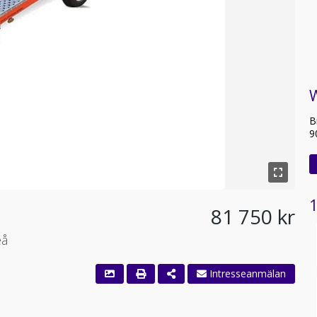
B
9
1
81 750 kr
eå
Intresseanmälan