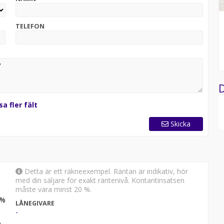
ärlingsgatan 33 904 22 Umeå
TELEFON
D
sa fler fält
Skicka
Detta är ett räkneexempel. Räntan är indikativ, hör
med din säljare för exakt räntenivå. Kontantinsatsen
måste vara minst 20 %.
%
LÅNEGIVARE
-