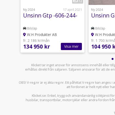
3
12
28 juli
Ny 2024
17 april 2021
Ny 2024
204-
Unsinn Gtp -606-244-
Unsinn G
Bilsläp
Bilsläp
W.H Produkter AB
W.H Produk
fr. 2 186 kr/mån
fr. 1 700 kr/m
134 950 kr
104 950 
sa mer
Visa mer
Klicket tar inget ansvar för annonsens innehåll eller ti
erhållas direkt från säljaren. Säljaren ansvarar för att de
OBS! V-reg.nr är ej äkta reg.nr. Ett påhittat V-reg.nr kan anges 
att fordonet är helt nytt eller ha
Klicket.se
: Enkel, trygg och användarvänlig söktjänst fö
husbilar
,
transportbilar
,
motorcyklar
eller andra fordon frå