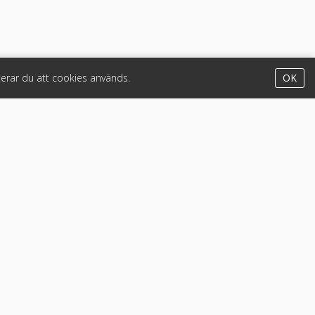
erar du att cookies används.
OK
Appar
iPhone & iPad (App Store)
Android (Google Play)