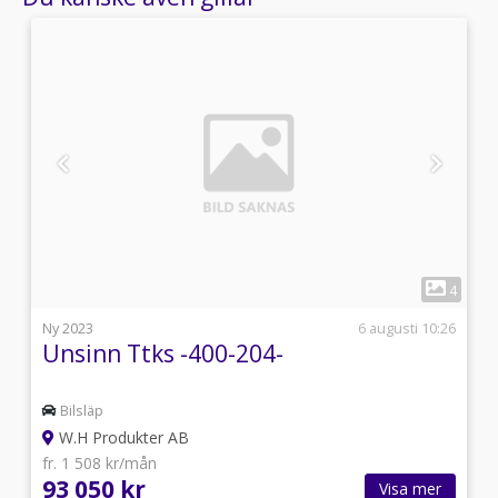
1
3
4
i
Ny 2023
6 augusti 10:26
Unsinn Ttks -400-204-
Bilsläp
W.H Produkter AB
fr. 1 508 kr/mån
93 050 kr
Visa mer