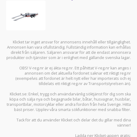
Klicket tar inget ansvar för annonsens innehåll eller tillgänglighet.
Annonsen kan vara ofullständig. Fullständig information kan erhållas
direkt från säljaren. Säljaren ansvarar för att de endast annonsera
produkter och tjänster som är i enlighet med gällande svenska lagar.
OBS! V-reg.nr är ej äkta reg.nr. Ett påhittat V-reg.nr kan anges i
annonsen om det aktuella fordonet saknar ett riktigt reg.nr
(exempelvis att fordonet är helt nytt eller har importerats och ej
tilldelats ett riktigt reg.nr av Transportstyrelsen än).
Klicket.se
: Enkel, trygg och användarvänlig söktjänst för dig som ska
köpa och sälja
nya och begagnade bilar
,
båtar
,
husvagnar
,
husbilar
,
transportbilar
,
motorcyklar
eller andra fordon från hela Sverige. Hitta
bäst priser. Upplev våra smarta sökfunktioner med snabba filter.
Tack för att du använder
Klicket
och delar det du gillar med dina
vänner!
Ladda ner
Klicket-appen
gratis: