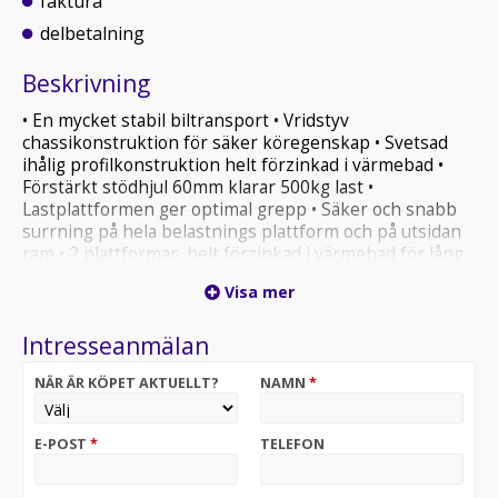
faktura
delbetalning
Beskrivning
• En mycket stabil biltransport • Vridstyv
chassikonstruktion för säker köregenskap • Svetsad
ihålig profilkonstruktion helt förzinkad i värmebad •
Förstärkt stödhjul 60mm klarar 500kg last •
Lastplattformen ger optimal grepp • Säker och snabb
surrning på hela belastnings plattform och på utsidan
ram • 2 plattformar, helt förzinkad i värmebad för lång
livslängd • 2 stålramper. Längd 250cm, lastkapacitet
Visa mer
2400kg par • Rampvinkeln är ca. 11° • Ramphållare med
klämanordning under lasten plattform • Elektrisk
Intresseanmälan
utrustning helt vattentät • Belysning med 13-polig
kontakt och backljus Vi har Sveriges största sortiment
NÄR ÄR KÖPET AKTUELLT?
NAMN
*
av släpvagnar till mycket förmånliga priser. Vi har
tillgång till över 500 olika varianter i olika kategorier
från 600-3500kg. Vi har många olika modeller i lager
E-POST
*
TELEFON
och får regelbundet hem nya leveranser. Vi levererar
inom hela Sverige. Kontakta oss om ni inte hittar den