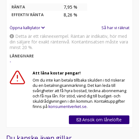
7,95 %
RÄNTA
8,26
%
EFFEKTIV RÄNTA
Öppna kalkylator
Så har vi räknat
Detta är ett räkneexempel. Räntan är indikativ, hör med
din säljare för exakt räntenivå. Kontantinsatsen måste vara
minst 20 %.
LÅNEGIVARE
-
Att låna kostar pengar!
Om du inte kan betala tillbaka skulden i tid riskerar
du en betalningsanmärkning. Det kan leda till
svårigheter att få hyra bostad, teckna abonnemang
och få nya lån. För stöd, vänd dig till budget- och
skuldrådgivningen i din kommun. Kontaktuppgifter
finns på
konsumentverket.se
.
Ansök om lånelöfte
Du kanske även gillar