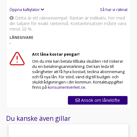
Öppna kalkylator
Så har vi räknat
Detta är ett räkneexempel. Räntan är indikativ, hör med
din säljare för exakt räntenivå. Kontantinsatsen måste vara
minst 20 %.
LÅNEGIVARE
-
Att låna kostar pengar!
Om du inte kan betala tillbaka skulden i tid riskerar
du en betalningsanmärkning. Det kan leda till
svårigheter att få hyra bostad, teckna abonnemang
och få nya lån. För stöd, vänd dig till budget- och
skuldrådgivningen i din kommun. Kontaktuppgifter
finns på
konsumentverket.se
.
Ansök om lånelöfte
Du kanske även gillar