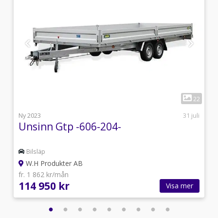
1
5
22
0
Ny 2023
31 juli
Unsinn Gtp -606-204-
Bilsläp
W.H Produkter AB
fr. 1 862 kr/mån
114 950 kr
Visa mer