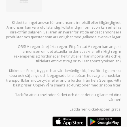
Klicket tar inget ansvar för annonsens innehåll eller tillgänglighet.
Annonsen kan vara ofullständig. Fullständig information kan erhållas
direkt från säljaren. Säljaren ansvarar för att de endast annonsera
produkter och tjänster som är i enlighet med gällande svenska lagar.
OBS! V-reg.nr är ej äkta reg.nr. Ett påhittat V-reg.nr kan anges i
annonsen om det aktuella fordonet saknar ett riktigt reg.nr
(exempelvis att fordonet är helt nytt eller har importerats och ej
tilldelats ett riktigt reg.nr av Transportstyrelsen än).
Klicket.se
: Enkel, trygg och användarvänlig söktjänst för dig som ska
köpa och sälja
nya och begagnade bilar
,
båtar
,
husvagnar
,
husbilar
,
transportbilar
,
motorcyklar
eller andra fordon från hela Sverige. Hitta
bäst priser. Upplev våra smarta sökfunktioner med snabba filter.
Tack för att du använder
Klicket
och delar det du gillar med dina
vänner!
Ladda ner
Klicket-appen
gratis: