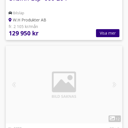
Bilsläp
W.H Produkter AB
fr. 2 105 kr/mån
129 950 kr
Visa mer
1
12