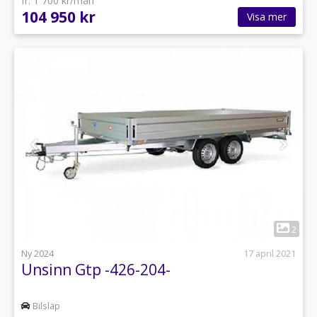
fr. 1 700 kr/mån
104 950 kr
Visa mer
1
2
Ny 2024
17 april 2021
Unsinn Gtp -426-204-
Bilsläp