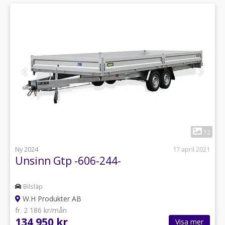
1
12
Ny 2024
17 april 2021
Unsinn Gtp -606-244-
Bilsläp
W.H Produkter AB
fr. 2 186 kr/mån
134 950 kr
Visa mer