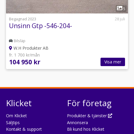
1
5
Begagnad 2023
28 juli
Unsinn Gtp -546-204-
Bilsläp
W.H Produkter AB
fr. 1 700 kr/mån
104 950 kr
Visa mer
Klicket
För företag
Om Klicket
Produkter & tjänster
Säljtips
Annonsera
Kontakt & support
Bli kund hos Klicket