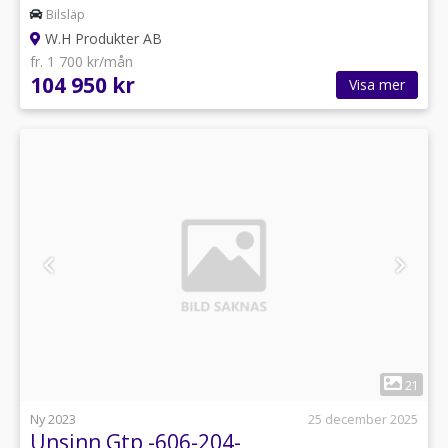
Bilsläp
W.H Produkter AB
fr. 1 700 kr/mån
104 950 kr
Visa mer
1
21
Ny 2023
25 december 2025
Unsinn Gtp -606-204-