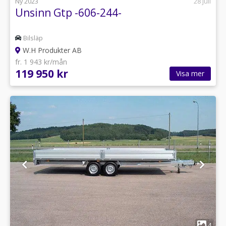
Ny 2023
28 juli
Unsinn Gtp -606-244-
Bilsläp
W.H Produkter AB
fr. 1 943 kr/mån
119 950 kr
Visa mer
1
4