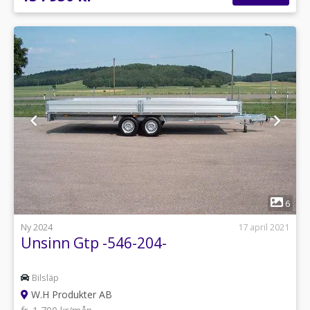
1
6
Ny 2024
17 april 2021
Unsinn Gtp -546-204-
Bilsläp
W.H Produkter AB