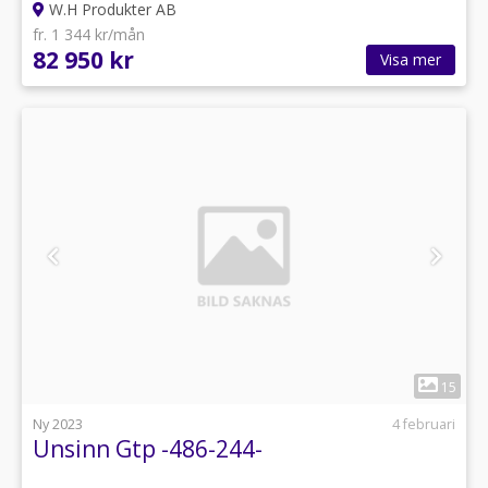
W.H Produkter AB
fr. 1 344 kr/mån
82 950 kr
Visa mer
1
15
Ny 2023
4 februari
Unsinn Gtp -486-244-