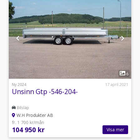
1
5
6
i
Ny 2024
17 april 2021
Unsinn Gtp -546-204-
Bilsläp
W.H Produkter AB
fr. 1 700 kr/mån
104 950 kr
Visa mer