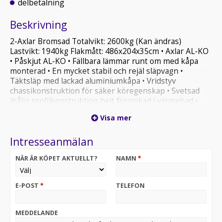
delbetalning
Beskrivning
2-Axlar Bromsad Totalvikt: 2600kg (Kan ändras)
Lastvikt: 1940kg Flakmått: 486x204x35cm • Axlar AL-KO
• Påskjut AL-KO • Fällbara lämmar runt om med kåpa
monterad • En mycket stabil och rejäl släpvagn •
Täktsläp med lackad aluminiumkåpa • Vridstyv
chassikonstruktion för säker köregenskap • Svetsad
ihålig profilkonstruktion helt förzinkad i värmebad •
Förstärkt stödhjul 60mm klarar 500kg last • 8st infällda
Visa mer
surrningsöglor i golvet • 8st surrningsöglor under
flakbotten • Baklämm framlämm sidolämmar i
Intresseanmälan
anodiserad aluminium, alla fyra sidor tippbara och
löstagbara med infällda öppnings handtag • Flakbotten
NÄR ÄR KÖPET AKTUELLT?
NAMN
*
tillverkade av vattentät fenolbelagd plywood 18 mm •
Elektrisk utrustning helt vattentät • Belysning med 13-
polig kontakt och backljus Lätt släp att last & spänna
E-POST
*
TELEFON
från sidan när lämmarna är fällbara. Tillbehör/Tillval
Svart eller vit kåpa Belysning invändigt, Belysning högt
bak på kåpan Uppkörningsramp för skoter, mm Vi har
MEDDELANDE
Sveriges största sortiment av släpvagnar till mycket