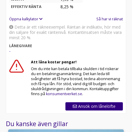
8,25
%
EFFEKTIV RÄNTA
Öppna kalkylator
Så har vi räknat
Detta är ett räkneexempel. Räntan är indikativ, hör med
din säljare för exakt räntenivå. Kontantinsatsen måste vara
minst 20 %.
LÅNEGIVARE
-
Att låna kostar pengar!
Om du inte kan betala tillbaka skulden i tid riskerar
du en betalningsanmärkning. Det kan leda till
svårigheter att få hyra bostad, teckna abonnemang
och få nya lån. För stöd, vänd dig till budget- och
skuldrådgivningen i din kommun. Kontaktuppgifter
finns på
konsumentverket.se
.
Ansök om lånelöfte
Du kanske även gillar