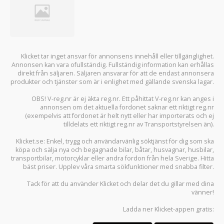
Klicket tar inget ansvar för annonsens innehåll eller tillgänglighet.
Annonsen kan vara ofullständig. Fullständig information kan erhållas
direkt från säljaren. Säljaren ansvarar för att de endast annonsera
produkter och tjänster som är i enlighet med gällande svenska lagar.
OBS! V-reg.nr är ej äkta reg.nr. Ett påhittat V-reg.nr kan anges i
annonsen om det aktuella fordonet saknar ett riktigt reg.nr
(exempelvis att fordonet är helt nytt eller har importerats och ej
tilldelats ett riktigt reg.nr av Transportstyrelsen än).
Klicket.se
: Enkel, trygg och användarvänlig söktjänst för dig som ska
köpa och sälja
nya och begagnade bilar
,
båtar
,
husvagnar
,
husbilar
,
transportbilar
,
motorcyklar
eller andra fordon från hela Sverige. Hitta
bäst priser. Upplev våra smarta sökfunktioner med snabba filter.
Tack för att du använder
Klicket
och delar det du gillar med dina
vänner!
Ladda ner
Klicket-appen
gratis: