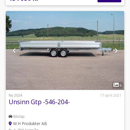
1
6
Ny 2024
17 april 2021
Unsinn Gtp -546-204-
Bilsläp
W.H Produkter AB