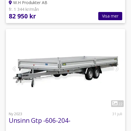
W.H Produkter AB
fr. 1 344 kr/mån
82 950 kr
Visa mer
1
22
Ny 2023
31 juli
Unsinn Gtp -606-204-