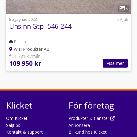
1
5
Begagnad 2023
29 juli
Unsinn Gtp -546-244-
Bilsläp
W.H Produkter AB
fr. 1 781 kr/mån
109 950 kr
Visa mer
Klicket
För företag
Om Klicket
Produkter & tjänster
Säljtips
Annonsera
Kontakt & support
Bli kund hos Klicket