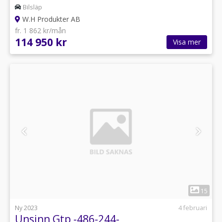
Bilsläp
W.H Produkter AB
fr. 1 862 kr/mån
114 950 kr
Visa mer
1
15
Ny 2023
4 februari
Unsinn Gtp -486-244-