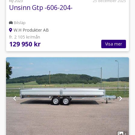
Ny 2023
25 december 2025
Unsinn Gtp -606-204-
Bilsläp
W.H Produkter AB
fr. 2 105 kr/mån
129 950 kr
Visa mer
1
4