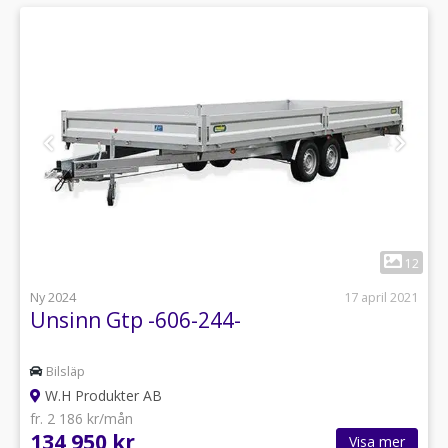
1
12
Ny 2024
17 april 2021
Unsinn Gtp -606-244-
Bilsläp
W.H Produkter AB
fr. 2 186 kr/mån
134 950 kr
Visa mer