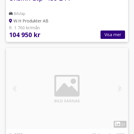
Bilsläp
W.H Produkter AB
fr. 1 700 kr/mån
104 950 kr
Visa mer
1
21