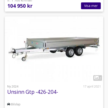
fr. 1 700 kr/mån
104 950 kr
Visa mer
1
2
Ny 2024
17 april 2021
Unsinn Gtp -426-204-
Bilsläp