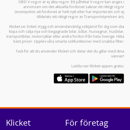
OBS! V-reg.nr är ej äkta reg.nr. Ett påhittat V-reg.nr kan anges i
annonsen om det aktuella fordonet saknar ett riktigt reg.nr
(exempelvis att fordonet är helt nytt eller har importerats och ej
tilldelats ett riktigt reg.nr av Transportstyrelsen än).
Klicket.se
: Enkel, trygg och användarvänlig söktjänst för dig som ska
köpa och sälja
nya och begagnade bilar
,
båtar
,
husvagnar
,
husbilar
,
transportbilar
,
motorcyklar
eller andra fordon från hela Sverige. Hitta
bäst priser. Upplev våra smarta sökfunktioner med snabba filter.
Tack för att du använder
Klicket
och delar det du gillar med dina
vänner!
Ladda ner
Klicket-appen
gratis:
Klicket
För företag