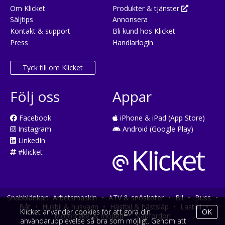
Om Klicket
Produkter & tjänster
Säljtips
Annonsera
Kontakt & support
Bli kund hos Klicket
Press
Handlarlogin
Tyck till om Klicket
Följ oss
Appar
Facebook
iPhone & iPad (App Store)
Instagram
Android (Google Play)
LinkedIn
#klicket
Snabblänkar:
Arbetsmaskin
•
ATV & snöskoter
•
Bil
•
Buss
•
Båt
•
Husbil & husvagn
•
Hästbil & hästsläp
•
Lastbil
•
Klicket använder cookies för att göra din
OK
Motorcykel & moped
•
Släpfordon
användarupplevelse så bra som möjligt. Genom att