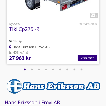
Backljus 2st (monterat släp)
Snöbåge kåpa
1
1
3
j
Ny 2025
26 mars 2025
d
Tiki Cp275 -R
Bilsläp
Hans Eriksson i Frövi AB
fr. 453 kr/mån
27 963 kr
Visa mer
Hans Eriksson i Frövi AB