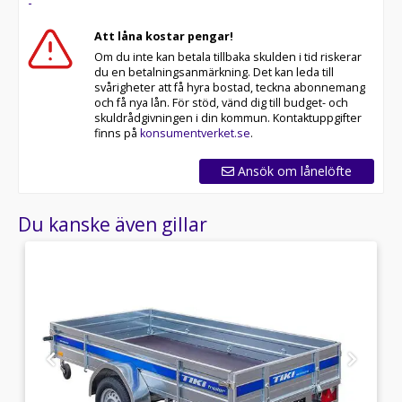
-
Standardutrustning
Att låna kostar pengar!
Led lysen med starkt och tydligt sken.
Om du inte kan betala tillbaka skulden i tid riskerar
Lastöglor som är inbyggda i lämmarna.
du en betalningsanmärkning. Det kan leda till
Skruvtipp för smidig på- och avkörning.
svårigheter att få hyra bostad, teckna abonnemang
och få nya lån. För stöd, vänd dig till budget- och
Golv av fenolbelagd plywood som är vattentätt och
skuldrådgivningen i din kommun. Kontaktuppgifter
halkfritt.
finns på
konsumentverket.se
.
Rejält och långt stödhjul.
Marknadens lägsta hjulhus invändigt så man behåller
Ansök om lånelöfte
det mesta av lastytan.
Rejält handtag för att öppningen av kåpan ska vara
enkel.
Du kanske även gillar
Extrautrustning
Aluminiumfälgar
Heltäckande plastgolv
Stenskottskydd
Rampöppning
Bakluckeöppning
LED invändig belysning kåpa (drivs av bilen)
Belysning bak kåpa 2 st
Belysning bak kåpa 4 st