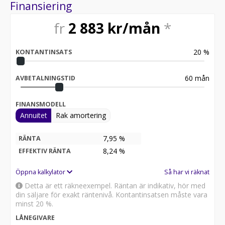
standard, framlämen är öppningsbar.
Finansiering
Snowmaster-serien med skotervagnar är marknadens
fr
2 883
kr/mån
*
mest lättdragna vagnar.
20
%
FUNKTIONER
KONTANTINSATS
Led lysen med starkt och tydligt sken.
60
mån
AVBETALNINGSTID
Lastöglor som är inbyggda i lämmarna.
Skruvtipp för smidig på- och avkörning.
Golv av fenolbelagd plywood som är vattentätt och
FINANSMODELL
halkfritt.
Annuitet
Rak amortering
Rejält och långt stödhjul.
Marknadens lägsta hjulhus invändigt så man behåller
7,95 %
RÄNTA
det mesta av lastytan.
8,24
%
EFFEKTIV RÄNTA
Rejält handtag för att öppningen av kåpan ska vara
enkel.
Öppna kalkylator
Så har vi räknat
TILLBEHÖR
Detta är ett räkneexempel. Räntan är indikativ, hör med
Alla har olika behov och förutsättningar, därför kan du
din säljare för exakt räntenivå. Kontantinsatsen måste vara
anpassa släpvagnen efter just dina egna behov. Lorries
minst 20 %.
erbjuder även specialanpassning av våra
LÅNEGIVARE
aluminiumkåpor, t.ex. extra höga kåpor.